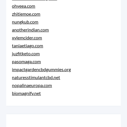
ohyeea.com
zhitiemoe.com
nungkub.com
anotherindian.com
xylemcider.com
taniaetiago.com
juzfitketo.com
pasomaga.com
impactgardencbdgummies.org
naturesstimulantcbd.net
nopalinaeuropa.com
biomagnify.net