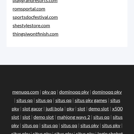
playgrandresorts.com
romsportal.com
sportsdocfestival.com
shestylestore.com
thingsiwontfinish.com
menuqq.com
|
pkv qq
|
dominoqq pkv
|
dominoqq pkv
|
situs qq
|
situs qq
|
situs qq
|
situs pkv games
|
situs
pkv
|
slot gacor
|
judi bola
|
pkv
|
slot
|
demo slot
|
x500
slot
|
slot
|
demo slot
|
mahjong ways 2
|
situs qq
|
situs
pkv
|
situs qq
|
situs qq
|
situs qq
|
situs pkv
|
situs pkv
|
situs pkv
|
situs pkv
|
situs pkv
|
situs pkv
|
login sbobet