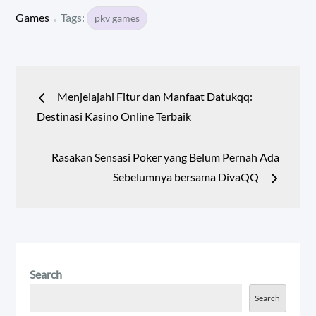
:
on
Games
Tags:
pkv games
Post
Menjelajahi Fitur dan Manfaat Datukqq:
navigation
Destinasi Kasino Online Terbaik
Rasakan Sensasi Poker yang Belum Pernah Ada
Sebelumnya bersama DivaQQ
Search
Search