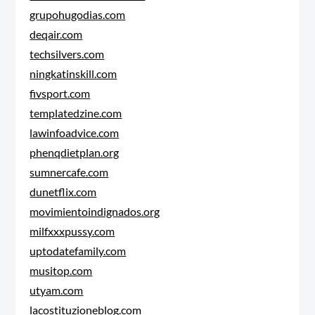
grupohugodias.com
deqair.com
techsilvers.com
ningkatinskill.com
fivsport.com
templatedzine.com
lawinfoadvice.com
phenqdietplan.org
sumnercafe.com
dunetflix.com
movimientoindignados.org
milfxxxpussy.com
uptodatefamily.com
musitop.com
utyam.com
lacostituzioneblog.com