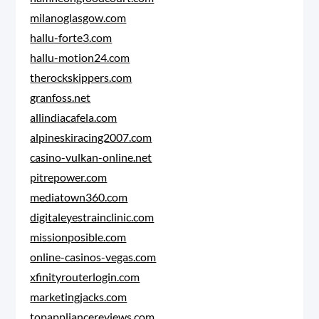
milanoglasgow.com
hallu-forte3.com
hallu-motion24.com
therockskippers.com
granfoss.net
allindiacafela.com
alpineskiracing2007.com
casino-vulkan-online.net
pitrepower.com
mediatown360.com
digitaleyestrainclinic.com
missionposible.com
online-casinos-vegas.com
xfinityrouterlogin.com
marketingjacks.com
topappliancereviews.com