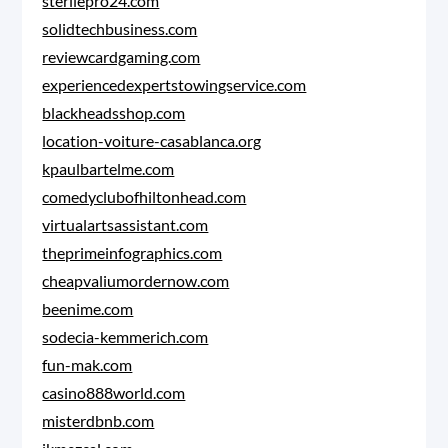
sterilepro24.com
solidtechbusiness.com
reviewcardgaming.com
experiencedexpertstowingservice.com
blackheadsshop.com
location-voiture-casablanca.org
kpaulbartelme.com
comedyclubofhiltonhead.com
virtualartsassistant.com
theprimeinfographics.com
cheapvaliumordernow.com
beenime.com
sodecia-kemmerich.com
fun-mak.com
casino888world.com
misterdbnb.com