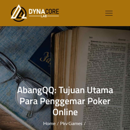
Skip
to
Situs Bandarqq
Mainkan di situs Bandarqq dengan
content
dengan Proses
proses deposit dan withdraw
Deposit dan
cepat. Nikmati permainan poker
Withdraw Cepat
tanpa gangguan dengan transaksi
yang cepat dan aman.
AbangQQ: Tujuan Utama
Para Penggemar Poker
Online
Home
Pkv Games