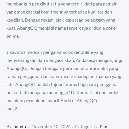
membangun pengikut setia yang terdiri dari para pemain
yang menghargai komitmennya terhadap kualitas dan
keadilan. Dengan rekam jejak kepuasan pelanggan yang
kuat, AbangQQ menjadi nama terpercaya di dunia poker
online.
Jika Anda mencari pengalaman poker online yang
menyenangkan dan mengasyikkan, Anda bisa mengunjungi
AbangQQ. Dengan beragam permainan, antarmuka yang
ramah pengguna, dan komitmen terhadap permainan yang
adil, AbangQQ adalah tujuan utama bagi para penggemar
poker. Jadi mengapa menunggu? Daftar hari ini dan mulai
mainkan permainan favorit Anda di AbangQQ.
[ad_2]
Posted
Categories
By:
admin
November 10, 2024
Categories :
Pkv