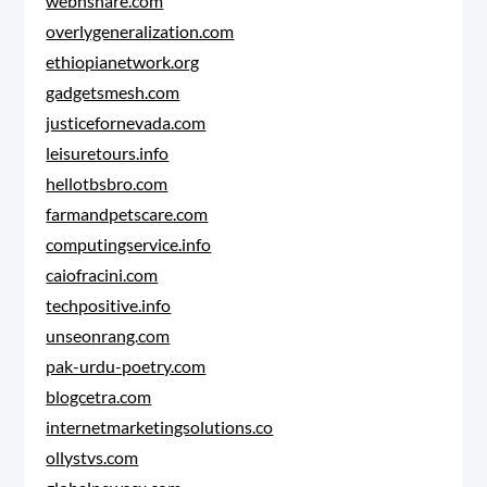
webnshare.com
overlygeneralization.com
ethiopianetwork.org
gadgetsmesh.com
justicefornevada.com
leisuretours.info
hellotbsbro.com
farmandpetscare.com
computingservice.info
caiofracini.com
techpositive.info
unseonrang.com
pak-urdu-poetry.com
blogcetra.com
internetmarketingsolutions.co
ollystvs.com