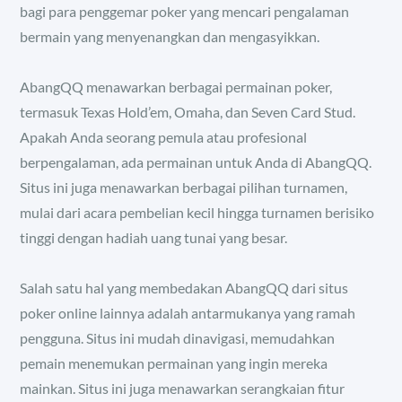
bagi para penggemar poker yang mencari pengalaman
bermain yang menyenangkan dan mengasyikkan.
AbangQQ menawarkan berbagai permainan poker,
termasuk Texas Hold’em, Omaha, dan Seven Card Stud.
Apakah Anda seorang pemula atau profesional
berpengalaman, ada permainan untuk Anda di AbangQQ.
Situs ini juga menawarkan berbagai pilihan turnamen,
mulai dari acara pembelian kecil hingga turnamen berisiko
tinggi dengan hadiah uang tunai yang besar.
Salah satu hal yang membedakan AbangQQ dari situs
poker online lainnya adalah antarmukanya yang ramah
pengguna. Situs ini mudah dinavigasi, memudahkan
pemain menemukan permainan yang ingin mereka
mainkan. Situs ini juga menawarkan serangkaian fitur