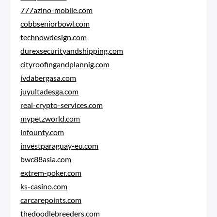
777azino-mobile.com
cobbseniorbowl.com
technowdesign.com
durexsecurityandshipping.com
cityroofingandplannig.com
ivdabergasa.com
juyultadesga.com
real-crypto-services.com
mypetzworld.com
infounty.com
investparaguay-eu.com
bwc88asia.com
extrem-poker.com
ks-casino.com
carcarepoints.com
thedoodlebreeders.com