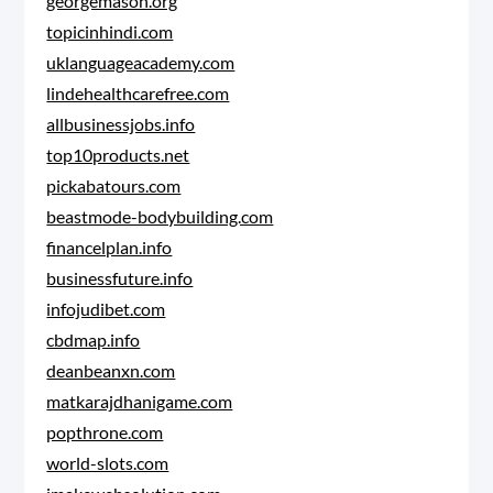
georgemason.org
topicinhindi.com
uklanguageacademy.com
lindehealthcarefree.com
allbusinessjobs.info
top10products.net
pickabatours.com
beastmode-bodybuilding.com
financelplan.info
businessfuture.info
infojudibet.com
cbdmap.info
deanbeanxn.com
matkarajdhanigame.com
popthrone.com
world-slots.com