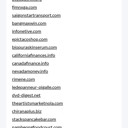
fjmnxga.com
saigonstartransport.com
bangmaxwin.com
infonetive.com
epictacoshop.com
biopuraskinserum.com
californiafinances.info
canadafinance.info
nevadamoney.info
rimene.com
ledepanneur-pigalle.com
dvd-digest.net
theartistsmarketnola.com
chiranaplus.biz
stackspancakebar.com
namheongfoodcourt.com