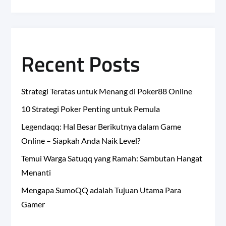
Recent Posts
Strategi Teratas untuk Menang di Poker88 Online
10 Strategi Poker Penting untuk Pemula
Legendaqq: Hal Besar Berikutnya dalam Game
Online – Siapkah Anda Naik Level?
Temui Warga Satuqq yang Ramah: Sambutan Hangat
Menanti
Mengapa SumoQQ adalah Tujuan Utama Para
Gamer