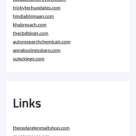
trickytechupdates.com
hindiabhimaan.com
khabresach.com
thecbdblogs.com
autoresearchchemicals.com
apnabusinesskaro.com
suleckiego.com
Links
thecedarglenmaltshop.com