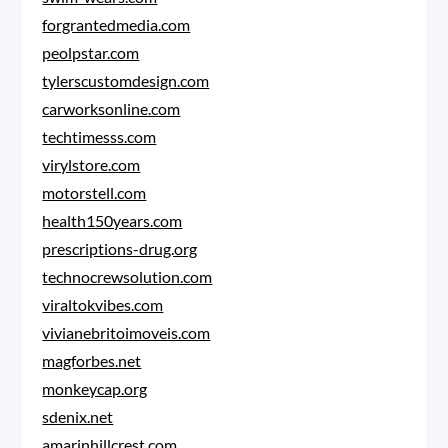
forgrantedmedia.com
peolpstar.com
tylerscustomdesign.com
carworksonline.com
techtimesss.com
virylstore.com
motorstell.com
health150years.com
prescriptions-drug.org
technocrewsolution.com
viraltokvibes.com
vivianebritoimoveis.com
magforbes.net
monkeycap.org
sdenix.net
amarinhillcrest.com