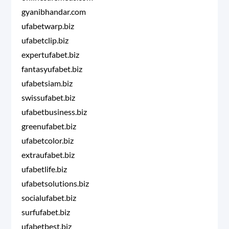
gyanibhandar.com
ufabetwarp.biz
ufabetclip.biz
expertufabet.biz
fantasyufabet.biz
ufabetsiam.biz
swissufabet.biz
ufabetbusiness.biz
greenufabet.biz
ufabetcolor.biz
extraufabet.biz
ufabetlife.biz
ufabetsolutions.biz
socialufabet.biz
surfufabet.biz
ufabetbest.biz