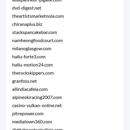
dvd-digest.net
theartistsmarketnola.com
chiranaplus.biz
stackspancakebar.com
namheongfoodcourt.com
milanoglasgow.com
hallu-forte3.com
hallu-motion24.com
therockskippers.com
granfoss.net
allindiacafela.com
alpineskiracing2007.com
casino-vulkan-online.net
pitrepower.com
mediatown360.com
digitaleyestrainclinic.com