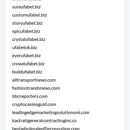
sureufabet.biz
customufabet.biz
storyufabet.biz
epicufabet.biz
crystalufabet.biz
ufabetok.biz
everufabet.biz
crowdufabet.biz
buildufabet.biz
alltransportnews.com
fashiontrandsnews.com
bbcreporters.com
cryptocasinoguid.com
leadingedgemarketingsolutionsmi.com
kastratigeneralcontractinginc.co
bestwholesalenfljerseysshop.com