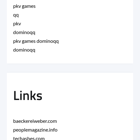
pkv games
qq
pkv
dominoqq
pkv games dominoqq
dominoqq
Links
baeckereiweber.com
peoplemagazine.info
techashes.com