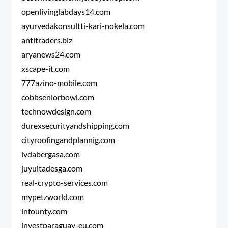
openlivinglabdays14.com
ayurvedakonsultti-kari-nokela.com
antitraders.biz
aryanews24.com
xscape-it.com
777azino-mobile.com
cobbseniorbowl.com
technowdesign.com
durexsecurityandshipping.com
cityroofingandplannig.com
ivdabergasa.com
juyultadesga.com
real-crypto-services.com
mypetzworld.com
infounty.com
investparaguay-eu.com