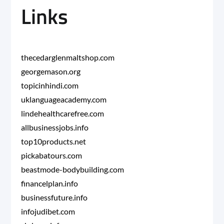
Links
thecedarglenmaltshop.com
georgemason.org
topicinhindi.com
uklanguageacademy.com
lindehealthcarefree.com
allbusinessjobs.info
top10products.net
pickabatours.com
beastmode-bodybuilding.com
financelplan.info
businessfuture.info
infojudibet.com