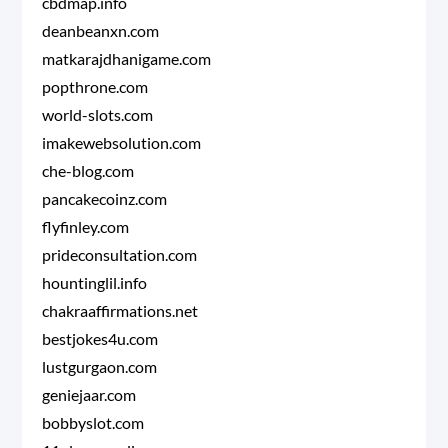
cbdmap.info
deanbeanxn.com
matkarajdhanigame.com
popthrone.com
world-slots.com
imakewebsolution.com
che-blog.com
pancakecoinz.com
flyfinley.com
prideconsultation.com
hountinglil.info
chakraaffirmations.net
bestjokes4u.com
lustgurgaon.com
geniejaar.com
bobbyslot.com