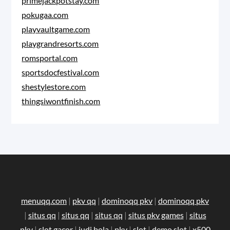
primejackpotstay.com
pokugaa.com
playvaultgame.com
playgrandresorts.com
romsportal.com
sportsdocfestival.com
shestylestore.com
thingsiwontfinish.com
menuqq.com
|
pkv qq
|
dominoqq pkv
|
dominoqq pkv
|
situs qq
|
situs qq
|
situs qq
|
situs pkv games
|
situs
pkv
|
slot gacor
|
judi bola
|
pkv
|
slot
|
demo slot
|
x500