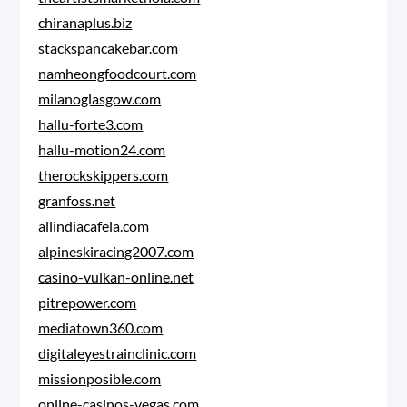
chiranaplus.biz
stackspancakebar.com
namheongfoodcourt.com
milanoglasgow.com
hallu-forte3.com
hallu-motion24.com
therockskippers.com
granfoss.net
allindiacafela.com
alpineskiracing2007.com
casino-vulkan-online.net
pitrepower.com
mediatown360.com
digitaleyestrainclinic.com
missionposible.com
online-casinos-vegas.com