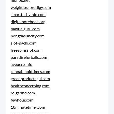
mohob.net
weightlossprodigy.com
smarttechyinfo.com
digitalnotebook.org
maxualguru.com
bongdasuncity.com
slot-pachi.com
freespinsslot.com
paradisefurballs.com
aveuere.info
cannabinoidtimes.com
greenproductsgui.com
healthconcerning.com
rojgarind.com
fewhour.com
18minutetimer.com