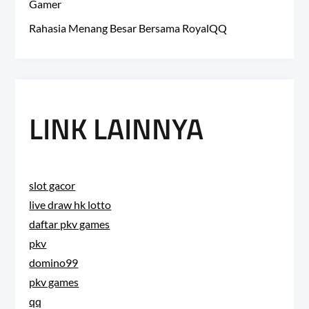
Gamer
Rahasia Menang Besar Bersama RoyalQQ
LINK LAINNYA
slot gacor
live draw hk lotto
daftar pkv games
pkv
domino99
pkv games
qq