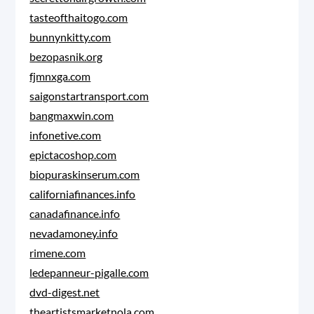
tasteofthaitogo.com
bunnynkitty.com
bezopasnik.org
fjmnxga.com
saigonstartransport.com
bangmaxwin.com
infonetive.com
epictacoshop.com
biopuraskinserum.com
californiafinances.info
canadafinance.info
nevadamoney.info
rimene.com
ledepanneur-pigalle.com
dvd-digest.net
theartistsmarketnola.com