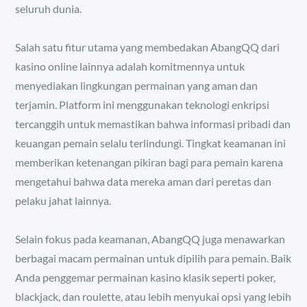
seluruh dunia.
Salah satu fitur utama yang membedakan AbangQQ dari
kasino online lainnya adalah komitmennya untuk
menyediakan lingkungan permainan yang aman dan
terjamin. Platform ini menggunakan teknologi enkripsi
tercanggih untuk memastikan bahwa informasi pribadi dan
keuangan pemain selalu terlindungi. Tingkat keamanan ini
memberikan ketenangan pikiran bagi para pemain karena
mengetahui bahwa data mereka aman dari peretas dan
pelaku jahat lainnya.
Selain fokus pada keamanan, AbangQQ juga menawarkan
berbagai macam permainan untuk dipilih para pemain. Baik
Anda penggemar permainan kasino klasik seperti poker,
blackjack, dan roulette, atau lebih menyukai opsi yang lebih