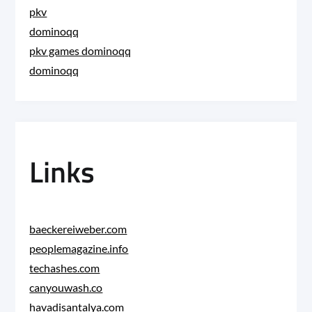
pkv
dominoqq
pkv games dominoqq
dominoqq
Links
baeckereiweber.com
peoplemagazine.info
techashes.com
canyouwash.co
havadisantalya.com