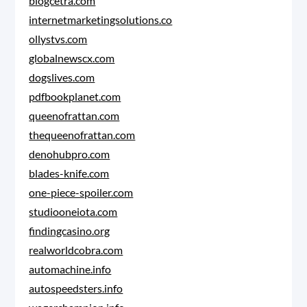
blogcetra.com
internetmarketingsolutions.co
ollystvs.com
globalnewscx.com
dogslives.com
pdfbookplanet.com
queenofrattan.com
thequeenofrattan.com
denohubpro.com
blades-knife.com
one-piece-spoiler.com
studiooneiota.com
findingcasino.org
realworldcobra.com
automachine.info
autospeedsters.info