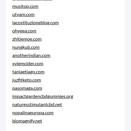
musitop.com
utyam.com
lacostituzioneblog.com
ohyeea.com
zhitiemoe.com
nungkub.com
anotherindian.com
xylemcider.com
taniaetiago.com
juzfitketo.com
pasomaga.com
impactgardencbdgummies.org
naturesstimulantcbd.net
nopalinaeuropa.com
biomagnify.net