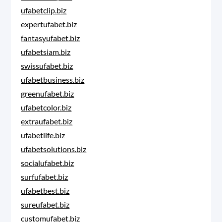
ufabetclip.biz
expertufabet.biz
fantasyufabet.biz
ufabetsiam.biz
swissufabet.biz
ufabetbusiness.biz
greenufabet.biz
ufabetcolor.biz
extraufabet.biz
ufabetlife.biz
ufabetsolutions.biz
socialufabet.biz
surfufabet.biz
ufabetbest.biz
sureufabet.biz
customufabet.biz