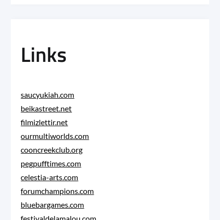
Links
saucyukiah.com
beikastreet.net
filmizlettir.net
ourmultiworlds.com
cooncreekclub.org
pegpufftimes.com
celestia-arts.com
forumchampions.com
bluebargames.com
festivaldelamalou.com