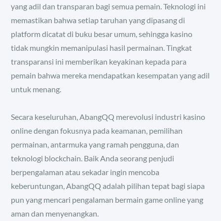
yang adil dan transparan bagi semua pemain. Teknologi ini
memastikan bahwa setiap taruhan yang dipasang di
platform dicatat di buku besar umum, sehingga kasino
tidak mungkin memanipulasi hasil permainan. Tingkat
transparansi ini memberikan keyakinan kepada para
pemain bahwa mereka mendapatkan kesempatan yang adil
untuk menang.
Secara keseluruhan, AbangQQ merevolusi industri kasino
online dengan fokusnya pada keamanan, pemilihan
permainan, antarmuka yang ramah pengguna, dan
teknologi blockchain. Baik Anda seorang penjudi
berpengalaman atau sekadar ingin mencoba
keberuntungan, AbangQQ adalah pilihan tepat bagi siapa
pun yang mencari pengalaman bermain game online yang
aman dan menyenangkan.