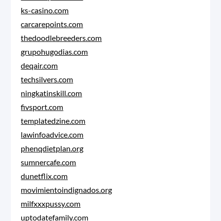
ks-casino.com
carcarepoints.com
thedoodlebreeders.com
grupohugodias.com
deqair.com
techsilvers.com
ningkatinskill.com
fivsport.com
templatedzine.com
lawinfoadvice.com
phenqdietplan.org
sumnercafe.com
dunetflix.com
movimientoindignados.org
milfxxxpussy.com
uptodatefamily.com