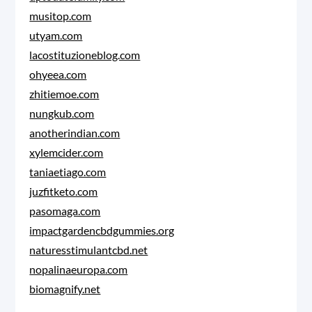
musitop.com
utyam.com
lacostituzioneblog.com
ohyeea.com
zhitiemoe.com
nungkub.com
anotherindian.com
xylemcider.com
taniaetiago.com
juzfitketo.com
pasomaga.com
impactgardencbdgummies.org
naturesstimulantcbd.net
nopalinaeuropa.com
biomagnify.net