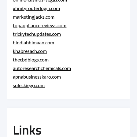
xfinityrouterlogin.com
marketingjacks.com
topappliancereviews.com
trickytechupdates.com
hindiabhimaan.com
khabresach.com
thecbdblogs.com
autoresearchchemicals.com
apnabusinesskaro.com
suleckiego.com
Links