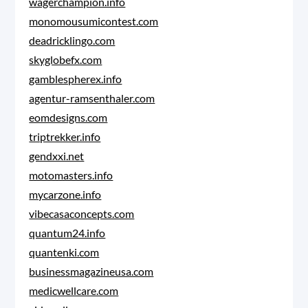
wagerchampion.info
monomousumicontest.com
deadricklingo.com
skyglobefx.com
gamblespherex.info
agentur-ramsenthaler.com
eomdesigns.com
triptrekker.info
gendxxi.net
motomasters.info
mycarzone.info
vibecasaconcepts.com
quantum24.info
quantenki.com
businessmagazineusa.com
medicwellcare.com