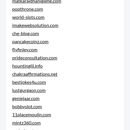
matkarajdhanigame.com
popthrone.com
world-slots.com
imakewebsolution.com
che-blog.com
pancakecoinz.com
flyfinley.com
prideconsultation.com
hountinglil.info
chakraaffirmations.net
bestjokes4u.com
lustgurgaon.com
geniejaar.com
bobbyslot.com
11placemoulin.com
mintz360.com