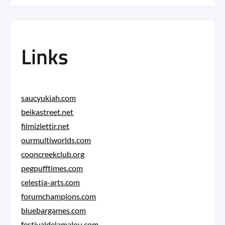
Links
saucyukiah.com
beikastreet.net
filmizlettir.net
ourmultiworlds.com
cooncreekclub.org
pegpufftimes.com
celestia-arts.com
forumchampions.com
bluebargames.com
festivaldelamalou.com