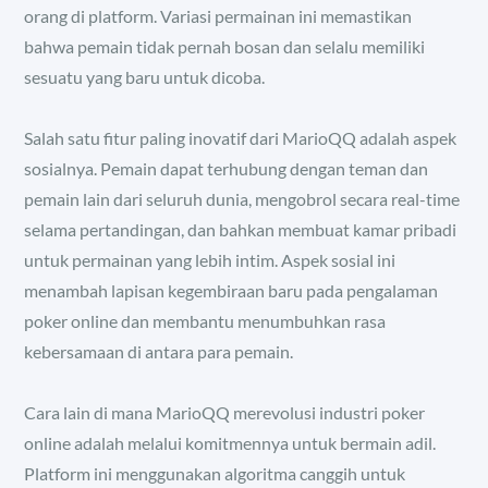
orang di platform. Variasi permainan ini memastikan
bahwa pemain tidak pernah bosan dan selalu memiliki
sesuatu yang baru untuk dicoba.
Salah satu fitur paling inovatif dari MarioQQ adalah aspek
sosialnya. Pemain dapat terhubung dengan teman dan
pemain lain dari seluruh dunia, mengobrol secara real-time
selama pertandingan, dan bahkan membuat kamar pribadi
untuk permainan yang lebih intim. Aspek sosial ini
menambah lapisan kegembiraan baru pada pengalaman
poker online dan membantu menumbuhkan rasa
kebersamaan di antara para pemain.
Cara lain di mana MarioQQ merevolusi industri poker
online adalah melalui komitmennya untuk bermain adil.
Platform ini menggunakan algoritma canggih untuk