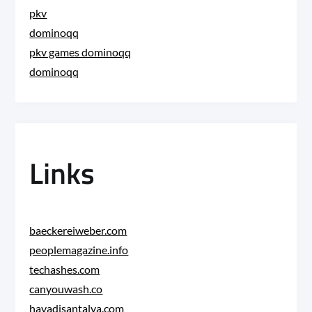
pkv
dominoqq
pkv games dominoqq
dominoqq
Links
baeckereiweber.com
peoplemagazine.info
techashes.com
canyouwash.co
havadisantalya.com