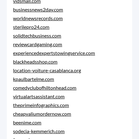
vidsmall.com
businessnews2day.com
worldnewsrecords.com
sterilepro24.com
solidtechbusiness.com
reviewcardgaming.com
experiencedexpertstowingservice.com
blackheadsshop.com
location-voiture-casablanca.org
kpaulbartelme.com
comedyclubofhiltonhead.com
virtualartsassistant.com
theprimeinfographics.com
cheapvaliumordernow.com
beenime.com
sodecia-kemmerich.com