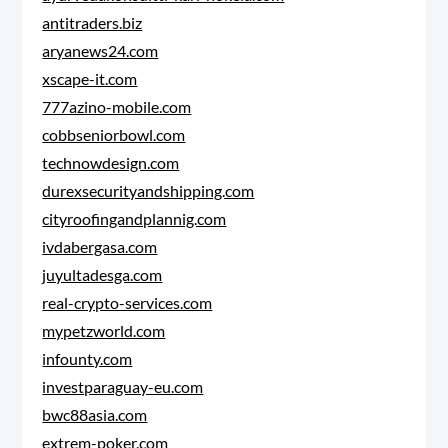
antitraders.biz
aryanews24.com
xscape-it.com
777azino-mobile.com
cobbseniorbowl.com
technowdesign.com
durexsecurityandshipping.com
cityroofingandplannig.com
ivdabergasa.com
juyultadesga.com
real-crypto-services.com
mypetzworld.com
infounty.com
investparaguay-eu.com
bwc88asia.com
extrem-poker.com