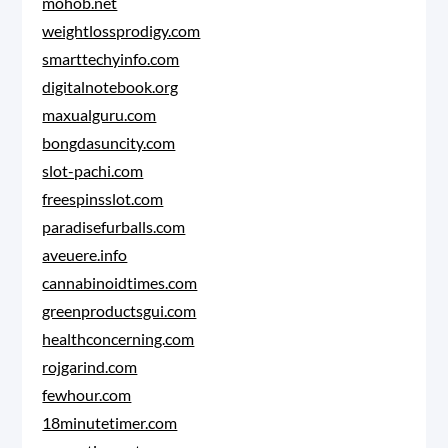
mohob.net
weightlossprodigy.com
smarttechyinfo.com
digitalnotebook.org
maxualguru.com
bongdasuncity.com
slot-pachi.com
freespinsslot.com
paradisefurballs.com
aveuere.info
cannabinoidtimes.com
greenproductsgui.com
healthconcerning.com
rojgarind.com
fewhour.com
18minutetimer.com