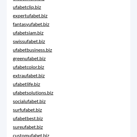
ufabetclip.biz
expertufabet.biz
fantasyufabet.biz
ufabetsiam.biz
swissufabet.biz
ufabetbusiness.biz
greenufabet.biz
ufabetcolor.biz
extraufabet.biz
ufabetlife.biz
ufabetsolutions.biz
socialufabet.biz
surfufabet.biz
ufabetbest.biz
sureufabet.biz
customufabet.biz