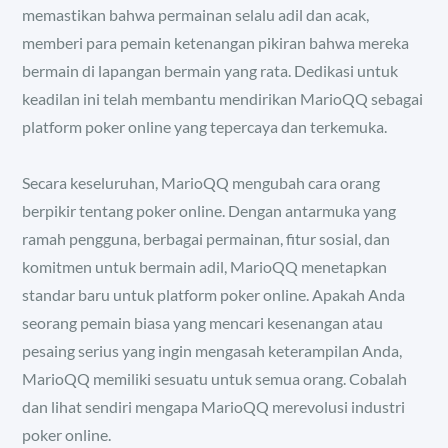
memastikan bahwa permainan selalu adil dan acak,
memberi para pemain ketenangan pikiran bahwa mereka
bermain di lapangan bermain yang rata. Dedikasi untuk
keadilan ini telah membantu mendirikan MarioQQ sebagai
platform poker online yang tepercaya dan terkemuka.
Secara keseluruhan, MarioQQ mengubah cara orang
berpikir tentang poker online. Dengan antarmuka yang
ramah pengguna, berbagai permainan, fitur sosial, dan
komitmen untuk bermain adil, MarioQQ menetapkan
standar baru untuk platform poker online. Apakah Anda
seorang pemain biasa yang mencari kesenangan atau
pesaing serius yang ingin mengasah keterampilan Anda,
MarioQQ memiliki sesuatu untuk semua orang. Cobalah
dan lihat sendiri mengapa MarioQQ merevolusi industri
poker online.