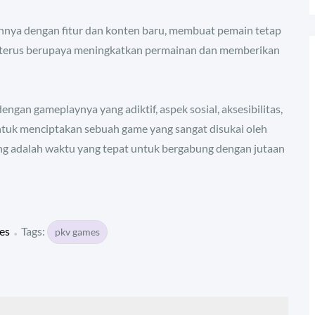
annya dengan fitur dan konten baru, membuat pemain tetap
qq terus berupaya meningkatkan permainan dan memberikan
gan gameplaynya yang adiktif, aspek sosial, aksesibilitas,
ntuk menciptakan sebuah game yang sangat disukai oleh
g adalah waktu yang tepat untuk bergabung dengan jutaan
es
Tags:
pkv games