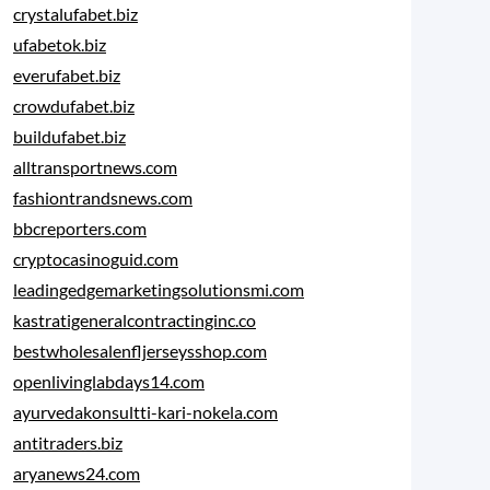
crystalufabet.biz
ufabetok.biz
everufabet.biz
crowdufabet.biz
buildufabet.biz
alltransportnews.com
fashiontrandsnews.com
bbcreporters.com
cryptocasinoguid.com
leadingedgemarketingsolutionsmi.com
kastratigeneralcontractinginc.co
bestwholesalenfljerseysshop.com
openlivinglabdays14.com
ayurvedakonsultti-kari-nokela.com
antitraders.biz
aryanews24.com