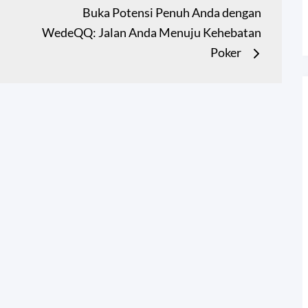
Buka Potensi Penuh Anda dengan
WedeQQ: Jalan Anda Menuju Kehebatan
Poker