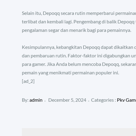
Selain itu, Depoqq secara rutin memperbarui permain
terlibat dan kembali lagi. Pengembang di balik Depo
pengalaman segar dan menarik bagi para pemainnya.
Kesimpulannya, kebangkitan Depoqq dapat dikaitkan den
dan pembaruan rutin. Faktor-faktor ini digabungkan u
para gamer. Jika Anda belum mencoba Depoqq, sekaran
pemain yang menikmati permainan populer ini.
[ad_2]
Posted
Categories
By:
admin
December 5, 2024
Categories :
Pkv Gam
:
on
Post