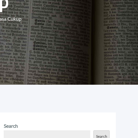
p
asa Cukup
Search
Search