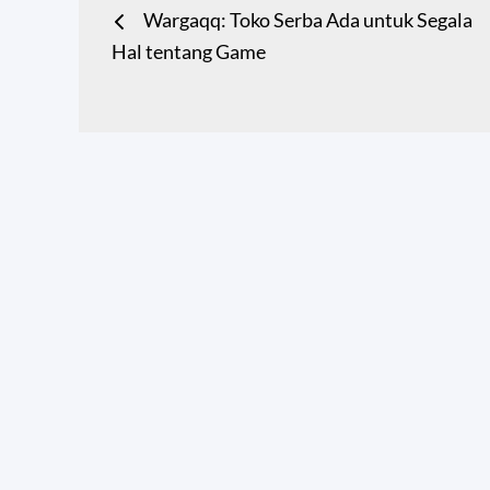
Wargaqq: Toko Serba Ada untuk Segala
navigation
Hal tentang Game