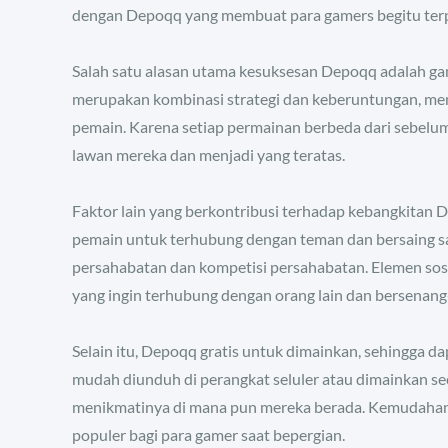
dengan Depoqq yang membuat para gamers begitu terp
Salah satu alasan utama kesuksesan Depoqq adalah g
merupakan kombinasi strategi dan keberuntungan, me
pemain. Karena setiap permainan berbeda dari sebelu
lawan mereka dan menjadi yang teratas.
Faktor lain yang berkontribusi terhadap kebangkitan
pemain untuk terhubung dengan teman dan bersaing sat
persahabatan dan kompetisi persahabatan. Elemen sosi
yang ingin terhubung dengan orang lain dan bersenan
Selain itu, Depoqq gratis untuk dimainkan, sehingga d
mudah diunduh di perangkat seluler atau dimainkan s
menikmatinya di mana pun mereka berada. Kemudahan 
populer bagi para gamer saat bepergian.