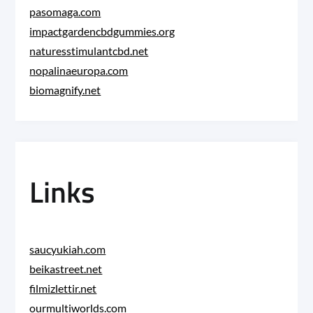
pasomaga.com
impactgardencbdgummies.org
naturesstimulantcbd.net
nopalinaeuropa.com
biomagnify.net
Links
saucyukiah.com
beikastreet.net
filmizlettir.net
ourmultiworlds.com