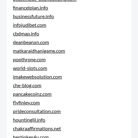
financelplan.info
businessfuture.info
infojudibet.com
cbdmap.info
deanbeanxn.com
matkarajdhanigame.com
popthrone.com
world-slots.com
imakewebsolution.com
che-blog.com
pancakecoinz.com
flyfinley.com
prideconsultation.com
hountinglil.info
chakraaffirmations.net
bestjokes4u.com