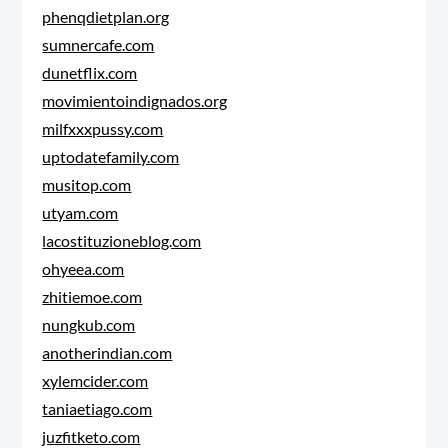
phenqdietplan.org
sumnercafe.com
dunetflix.com
movimientoindignados.org
milfxxxpussy.com
uptodatefamily.com
musitop.com
utyam.com
lacostituzioneblog.com
ohyeea.com
zhitiemoe.com
nungkub.com
anotherindian.com
xylemcider.com
taniaetiago.com
juzfitketo.com