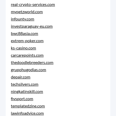
real-crypto-services.com
mypetzworld.com
infounty.com
investparaguay-eu.com
bwc88asia.com
extrem-poker.com
ks-casino.com
carcarepoints.com
thedoodlebreeders.com
grupohugodias.com
deqair.com
techsilvers.com
ningkatinskill.com
fivsport.com
templatedzine.com
lawinfoadvice.com