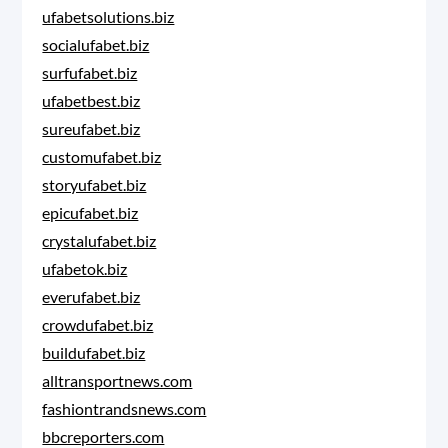
ufabetsolutions.biz
socialufabet.biz
surfufabet.biz
ufabetbest.biz
sureufabet.biz
customufabet.biz
storyufabet.biz
epicufabet.biz
crystalufabet.biz
ufabetok.biz
everufabet.biz
crowdufabet.biz
buildufabet.biz
alltransportnews.com
fashiontrandsnews.com
bbcreporters.com