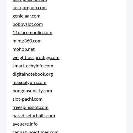
lustgurgaon.com
geniejaar.com
bobbyslot.com
11placemoulin.com
mintz360.com
mohob.net
weightlossprodigy.com
smarttechyinfo.com
digitalnotebook.org
maxualguru.com
bongdasuncity.com
slot-pachi.com
freespinsslot.com
paradisefurballs.com
aveuere.info
cannabinoidtimes.com