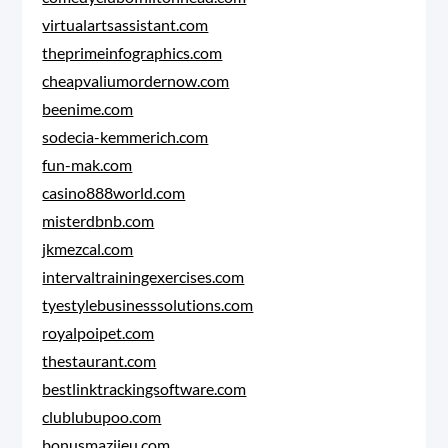
virtualartsassistant.com
theprimeinfographics.com
cheapvaliumordernow.com
beenime.com
sodecia-kemmerich.com
fun-mak.com
casino888world.com
misterdbnb.com
jkmezcal.com
intervaltrainingexercises.com
tyestylebusinesssolutions.com
royalpoipet.com
thestaurant.com
bestlinktrackingsoftware.com
clublubupoo.com
bonusmazijeu.com