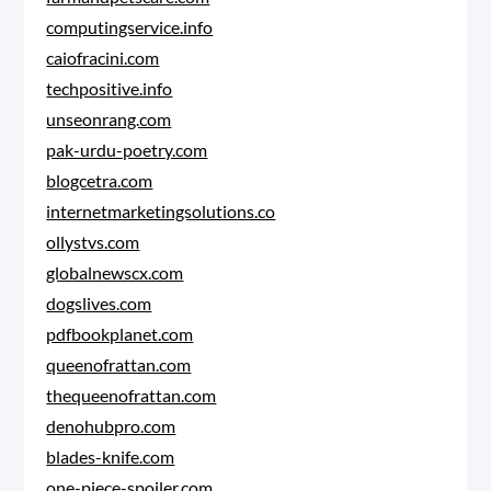
computingservice.info
caiofracini.com
techpositive.info
unseonrang.com
pak-urdu-poetry.com
blogcetra.com
internetmarketingsolutions.co
ollystvs.com
globalnewscx.com
dogslives.com
pdfbookplanet.com
queenofrattan.com
thequeenofrattan.com
denohubpro.com
blades-knife.com
one-piece-spoiler.com