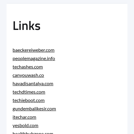
Links
baeckereiweber.com
peoplemagazine.info
techashes.com
canyouwash.co
havadisantalya.com
techdtimes.com
techieboot.com
gundembalikesir.com
itechar.com
yesbold.com
healthhubzone.com