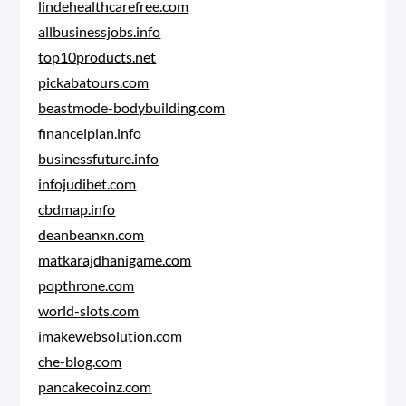
lindehealthcarefree.com
allbusinessjobs.info
top10products.net
pickabatours.com
beastmode-bodybuilding.com
financelplan.info
businessfuture.info
infojudibet.com
cbdmap.info
deanbeanxn.com
matkarajdhanigame.com
popthrone.com
world-slots.com
imakewebsolution.com
che-blog.com
pancakecoinz.com