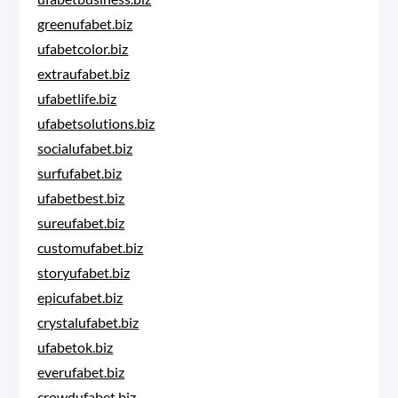
greenufabet.biz
ufabetcolor.biz
extraufabet.biz
ufabetlife.biz
ufabetsolutions.biz
socialufabet.biz
surfufabet.biz
ufabetbest.biz
sureufabet.biz
customufabet.biz
storyufabet.biz
epicufabet.biz
crystalufabet.biz
ufabetok.biz
everufabet.biz
crowdufabet.biz