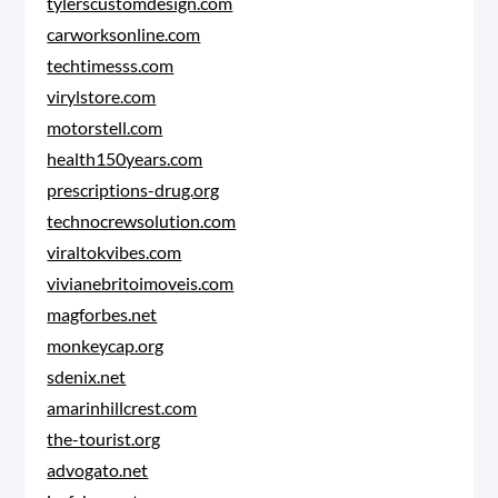
tylerscustomdesign.com
carworksonline.com
techtimesss.com
virylstore.com
motorstell.com
health150years.com
prescriptions-drug.org
technocrewsolution.com
viraltokvibes.com
vivianebritoimoveis.com
magforbes.net
monkeycap.org
sdenix.net
amarinhillcrest.com
the-tourist.org
advogato.net