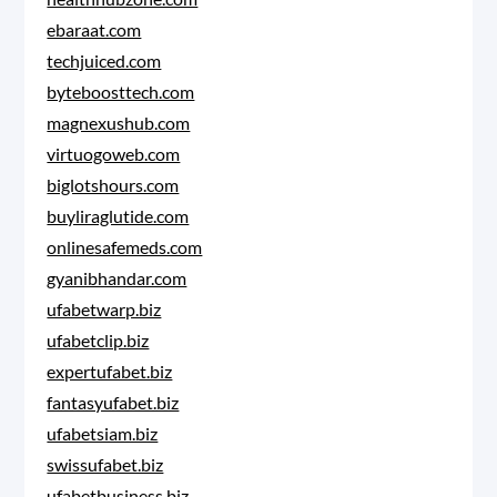
ebaraat.com
techjuiced.com
byteboosttech.com
magnexushub.com
virtuogoweb.com
biglotshours.com
buyliraglutide.com
onlinesafemeds.com
gyanibhandar.com
ufabetwarp.biz
ufabetclip.biz
expertufabet.biz
fantasyufabet.biz
ufabetsiam.biz
swissufabet.biz
ufabetbusiness.biz