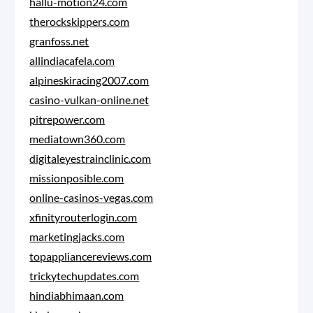
hallu-motion24.com
therockskippers.com
granfoss.net
allindiacafela.com
alpineskiracing2007.com
casino-vulkan-online.net
pitrepower.com
mediatown360.com
digitaleyestrainclinic.com
missionposible.com
online-casinos-vegas.com
xfinityrouterlogin.com
marketingjacks.com
topappliancereviews.com
trickytechupdates.com
hindiabhimaan.com