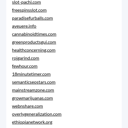
slot-pachi.com
freespinsslot.com
paradisefurballs.com
aveuere.info
cannabinoidtimes.com
greenproductsgui.com
healthconcerning.com
rojgarind.com
fewhour.com
18minutetimer.com
semanticseostars.com
mainstreamzone.com
growmarijuanas.com
webnshare.com
overlygeneralization.com
ethiopianetwork.org