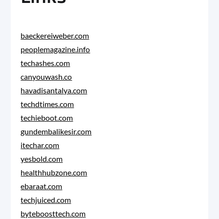
baeckereiweber.com
peoplemagazine.info
techashes.com
canyouwash.co
havadisantalya.com
techdtimes.com
techieboot.com
gundembalikesir.com
itechar.com
yesbold.com
healthhubzone.com
ebaraat.com
techjuiced.com
byteboosttech.com