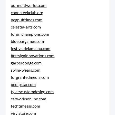
ourmultiworlds.com
cooncreekclub.org
pegpufftimes.com
celestia-arts.com
forumchampions.com
bluebargames.com
festivaldelamalou.com
firstsigninnovations.com
garberdodge.com
swim-wears.com
forgrantedmedia.com
peolpstar.com
tylerscustomdesign.com
carworksonline.com
techtimesss.com
virylstore.com