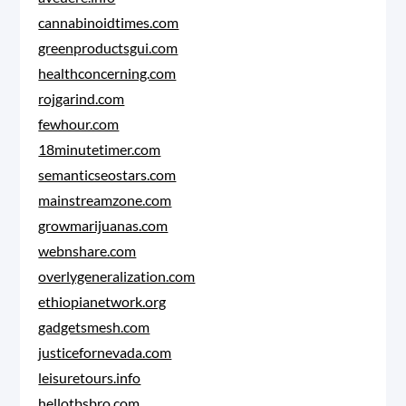
cannabinoidtimes.com
greenproductsgui.com
healthconcerning.com
rojgarind.com
fewhour.com
18minutetimer.com
semanticseostars.com
mainstreamzone.com
growmarijuanas.com
webnshare.com
overlygeneralization.com
ethiopianetwork.org
gadgetsmesh.com
justicefornevada.com
leisuretours.info
hellotbsbro.com