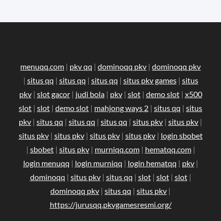
menuqq.com
|
pkv qq
|
dominoqq pkv
|
dominoqq pkv
|
situs qq
|
situs qq
|
situs qq
|
situs pkv games
|
situs
pkv
|
slot gacor
|
judi bola
|
pkv
|
slot
|
demo slot
|
x500
slot
|
slot
|
demo slot
|
mahjong ways 2
|
situs qq
|
situs
pkv
|
situs qq
|
situs qq
|
situs qq
|
situs pkv
|
situs pkv
|
situs pkv
|
situs pkv
|
situs pkv
|
situs pkv
|
login sbobet
|
sbobet
|
situs pkv
|
murniqq.com
|
hematqq.com
|
login menuqq
|
login murniqq
|
login hematqq
|
pkv
|
dominoqq
|
situs pkv
|
situs qq
|
slot
|
slot
|
slot
|
dominoqq pkv
|
situs qq
|
situs pkv
|
https://jurusqq.pkvgamesresmi.org/