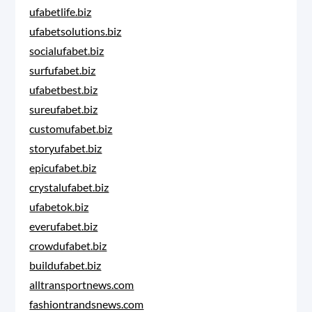
ufabetlife.biz
ufabetsolutions.biz
socialufabet.biz
surfufabet.biz
ufabetbest.biz
sureufabet.biz
customufabet.biz
storyufabet.biz
epicufabet.biz
crystalufabet.biz
ufabetok.biz
everufabet.biz
crowdufabet.biz
buildufabet.biz
alltransportnews.com
fashiontrandsnews.com