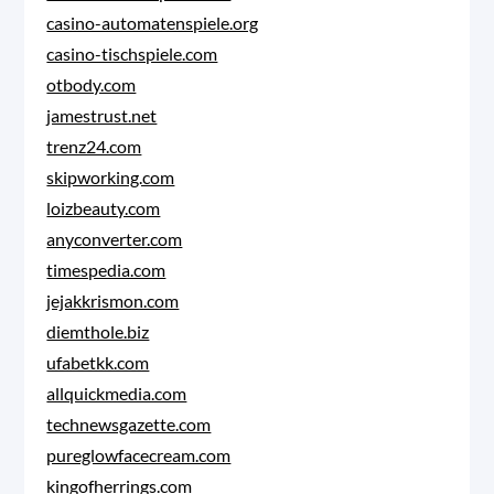
casino-automatenspiele.org
casino-tischspiele.com
otbody.com
jamestrust.net
trenz24.com
skipworking.com
loizbeauty.com
anyconverter.com
timespedia.com
jejakkrismon.com
diemthole.biz
ufabetkk.com
allquickmedia.com
technewsgazette.com
pureglowfacecream.com
kingofherrings.com