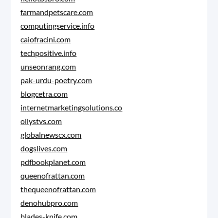
farmandpetscare.com
computingservice.info
caiofracini.com
techpositive.info
unseonrang.com
pak-urdu-poetry.com
blogcetra.com
internetmarketingsolutions.co
ollystvs.com
globalnewscx.com
dogslives.com
pdfbookplanet.com
queenofrattan.com
thequeenofrattan.com
denohubpro.com
blades-knife.com