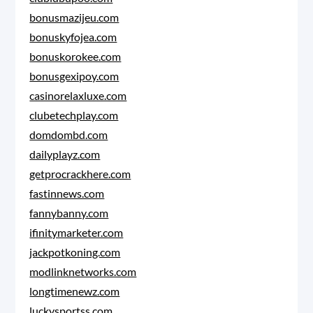
bonusmazijeu.com
bonuskyfojea.com
bonuskorokee.com
bonusgexipoy.com
casinorelaxluxe.com
clubetechplay.com
domdombd.com
dailyplayz.com
getprocrackhere.com
fastinnews.com
fannybanny.com
ifinitymarketer.com
jackpotkoning.com
modlinknetworks.com
longtimenewz.com
luckysportss.com