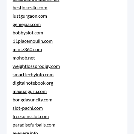
bestjokes4u.com
lustgurgaon.com
geniejaar.com
bobbyslot.com
11placemoulin.com
mintz360.com
mohob.net
weightlossprodigy.com
smarttechyinfo.com
digitalnotebook.org
maxualguru.com
bongdasuncity.com
slot-pachi.com
freespinsslot.com
paradisefurballs.com
aveuere.info