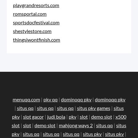
playgrandresorts.com
romsportal.com
sportsdocfestival.com
shestylestore.com
thingsiwontfinish.com
menuqq.com
|
pkv qq
|
dominoqq pkv
|
dominoqq pkv
|
situs qq
|
situs qq
|
situs qq
|
situs pkv games
|
situs
pkv
|
slot gacor
|
judi bola
|
pkv
|
slot
|
demo slot
|
x500
slot
|
slot
|
demo slot
|
mahjong ways 2
|
situs qq
|
situs
pkv
|
situs qq
|
situs qq
|
situs qq
|
situs pkv
|
situs pkv
|