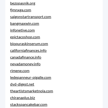
bezopasnik.org
fjmnxga.com
saigonstartransport.com
bangmaxwin.com
infonetive.com
epictacoshop.com
biopuraskinserum.com
californiafinances.info
canadafinance.info
nevadamoney.info
rimene.com
ledepanneur-pigalle.com
dvd-digest.net
theartistsmarketnola.com
chiranaplus.biz
stackspancakebar.com