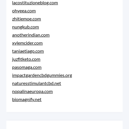
lacostituzioneblog.com
ohyeea.com
zhitiemoe.com
nungkub.com
anotherindian.com
xylemcider.com
taniaetiago.com
juzfitketo.com
pasomaga.com
impactgardencbdgummies.org
naturesstimulantcbd.net
nopalinaeuropa.com
biomagnify.net