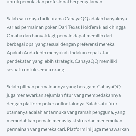
untuk pemula dan profesional berpengalaman.
Salah satu daya tarik utama CahayaQQ adalah banyaknya
variasi permainan poker. Dari Texas Hold’em klasik hingga
Omaha dan banyak lagi, pemain dapat memilih dari
berbagai opsi yang sesuai dengan preferensi mereka.
Apakah Anda lebih menyukai tindakan cepat atau
pendekatan yang lebih strategis, CahayaQQ memiliki
sesuatu untuk semua orang.
Selain pilihan permainannya yang beragam, CahayaQQ
juga menawarkan sejumlah fitur yang membedakannya
dengan platform poker online lainnya. Salah satu fitur
utamanya adalah antarmuka yang ramah pengguna, yang
memudahkan pemain menavigasi situs dan menemukan
permainan yang mereka cari. Platform ini juga menawarkan