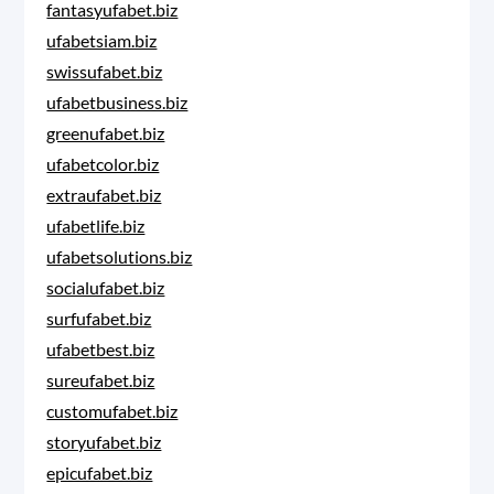
fantasyufabet.biz
ufabetsiam.biz
swissufabet.biz
ufabetbusiness.biz
greenufabet.biz
ufabetcolor.biz
extraufabet.biz
ufabetlife.biz
ufabetsolutions.biz
socialufabet.biz
surfufabet.biz
ufabetbest.biz
sureufabet.biz
customufabet.biz
storyufabet.biz
epicufabet.biz