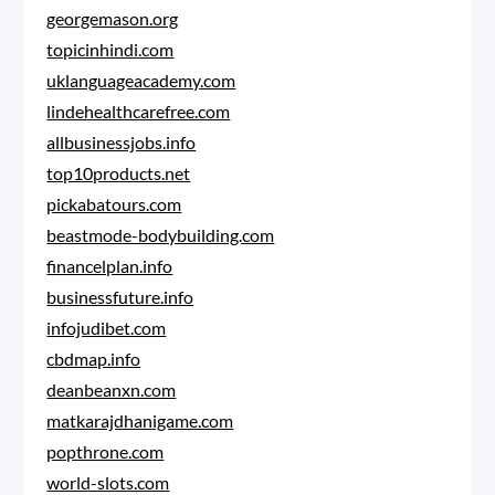
georgemason.org
topicinhindi.com
uklanguageacademy.com
lindehealthcarefree.com
allbusinessjobs.info
top10products.net
pickabatours.com
beastmode-bodybuilding.com
financelplan.info
businessfuture.info
infojudibet.com
cbdmap.info
deanbeanxn.com
matkarajdhanigame.com
popthrone.com
world-slots.com