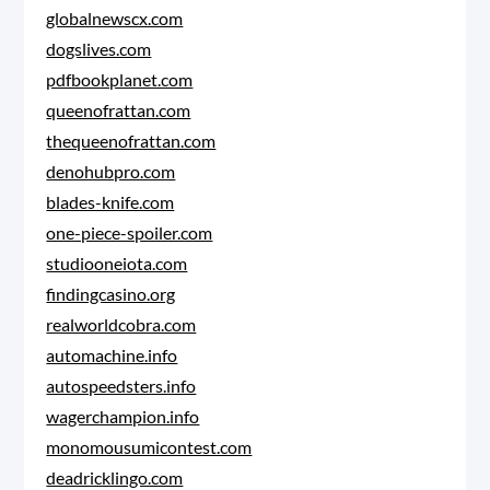
globalnewscx.com
dogslives.com
pdfbookplanet.com
queenofrattan.com
thequeenofrattan.com
denohubpro.com
blades-knife.com
one-piece-spoiler.com
studiooneiota.com
findingcasino.org
realworldcobra.com
automachine.info
autospeedsters.info
wagerchampion.info
monomousumicontest.com
deadricklingo.com