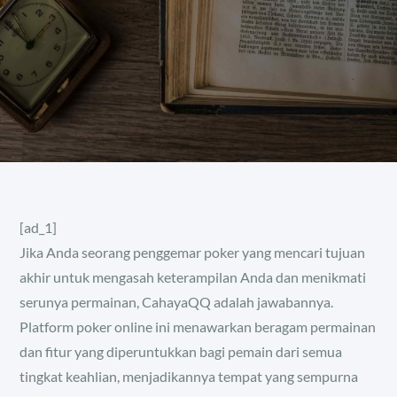
[ad_1]
Jika Anda seorang penggemar poker yang mencari tujuan
akhir untuk mengasah keterampilan Anda dan menikmati
serunya permainan, CahayaQQ adalah jawabannya.
Platform poker online ini menawarkan beragam permainan
dan fitur yang diperuntukkan bagi pemain dari semua
tingkat keahlian, menjadikannya tempat yang sempurna