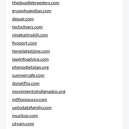
thedoodlebreeders.com
grupohugodias.com
deqair.com
techsilvers.com
ningkatinskill.com
fivsport.com
templatedzine.com
lawinfoadvice.com
phenqdietplan.org
sumnercafe.com
dunetflix.com
movimientoindignados.org
milfxxxpussy.com
uptodatefamily.com
musitop.com
utyam.com