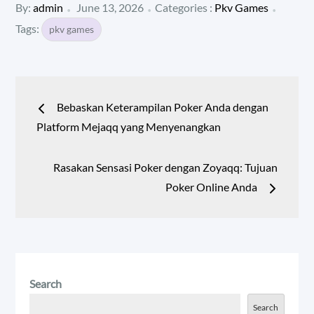
Posted
Categories
By:
admin
June 13, 2026
Categories :
Pkv Games
:
on
Tags:
pkv games
Post
Bebaskan Keterampilan Poker Anda dengan
navigation
Platform Mejaqq yang Menyenangkan
Rasakan Sensasi Poker dengan Zoyaqq: Tujuan
Poker Online Anda
Search
Search