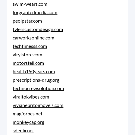
swim-wears.com
forgrantedmedia.com
peolpstar.com
tylerscustomdesign.com
carworksonline.com
techtimesss.com
virylstore.com
motorstell.com
health150years.com
prescriptions-drug.org
technocrewsolution.com
viraltokvibes.com
vivianebritoimoveis.com
magforbes.net
monkeycap.org
sdenix.net