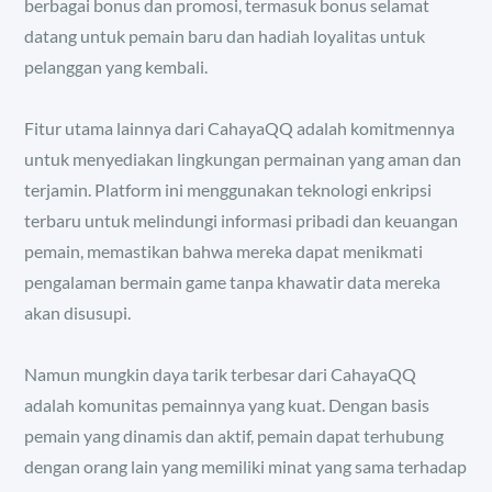
berbagai bonus dan promosi, termasuk bonus selamat
datang untuk pemain baru dan hadiah loyalitas untuk
pelanggan yang kembali.
Fitur utama lainnya dari CahayaQQ adalah komitmennya
untuk menyediakan lingkungan permainan yang aman dan
terjamin. Platform ini menggunakan teknologi enkripsi
terbaru untuk melindungi informasi pribadi dan keuangan
pemain, memastikan bahwa mereka dapat menikmati
pengalaman bermain game tanpa khawatir data mereka
akan disusupi.
Namun mungkin daya tarik terbesar dari CahayaQQ
adalah komunitas pemainnya yang kuat. Dengan basis
pemain yang dinamis dan aktif, pemain dapat terhubung
dengan orang lain yang memiliki minat yang sama terhadap