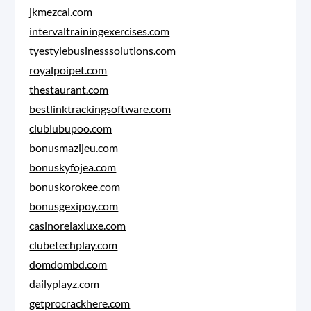
jkmezcal.com
intervaltrainingexercises.com
tyestylebusinesssolutions.com
royalpoipet.com
thestaurant.com
bestlinktrackingsoftware.com
clublubupoo.com
bonusmazijeu.com
bonuskyfojea.com
bonuskorokee.com
bonusgexipoy.com
casinorelaxluxe.com
clubetechplay.com
domdombd.com
dailyplayz.com
getprocrackhere.com