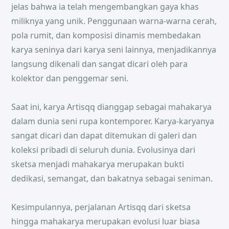
jelas bahwa ia telah mengembangkan gaya khas
miliknya yang unik. Penggunaan warna-warna cerah,
pola rumit, dan komposisi dinamis membedakan
karya seninya dari karya seni lainnya, menjadikannya
langsung dikenali dan sangat dicari oleh para
kolektor dan penggemar seni.
Saat ini, karya Artisqq dianggap sebagai mahakarya
dalam dunia seni rupa kontemporer. Karya-karyanya
sangat dicari dan dapat ditemukan di galeri dan
koleksi pribadi di seluruh dunia. Evolusinya dari
sketsa menjadi mahakarya merupakan bukti
dedikasi, semangat, dan bakatnya sebagai seniman.
Kesimpulannya, perjalanan Artisqq dari sketsa
hingga mahakarya merupakan evolusi luar biasa