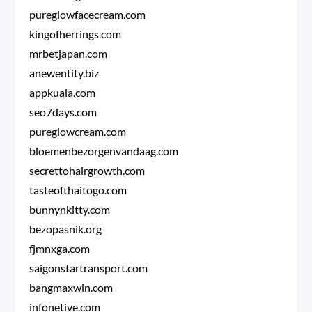
pureglowfacecream.com
kingofherrings.com
mrbetjapan.com
anewentity.biz
appkuala.com
seo7days.com
pureglowcream.com
bloemenbezorgenvandaag.com
secrettohairgrowth.com
tasteofthaitogo.com
bunnynkitty.com
bezopasnik.org
fjmnxga.com
saigonstartransport.com
bangmaxwin.com
infonetive.com