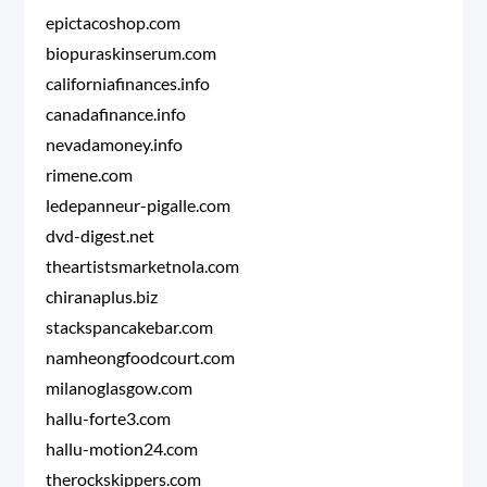
epictacoshop.com
biopuraskinserum.com
californiafinances.info
canadafinance.info
nevadamoney.info
rimene.com
ledepanneur-pigalle.com
dvd-digest.net
theartistsmarketnola.com
chiranaplus.biz
stackspancakebar.com
namheongfoodcourt.com
milanoglasgow.com
hallu-forte3.com
hallu-motion24.com
therockskippers.com