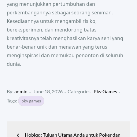
yang menunjukkan pertumbuhan dan
perkembangannya sebagai seorang seniman.
Kesediaannya untuk mengambil risiko,
bereksperimen, dan mendorong batas
kreativitasnya telah menghasilkan karya seni yang
benar-benar unik dan menawan yang terus
menginspirasi dan memukau penonton di seluruh
dunia.
Posted
Categories
By:
admin
June 18, 2026
Categories :
Pkv Games
:
on
Tags:
pkv games
Post
Hobiqq: Tujuan Utama Anda untuk Poker dan