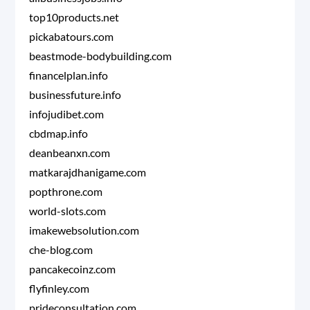
top10products.net
pickabatours.com
beastmode-bodybuilding.com
financelplan.info
businessfuture.info
infojudibet.com
cbdmap.info
deanbeanxn.com
matkarajdhanigame.com
popthrone.com
world-slots.com
imakewebsolution.com
che-blog.com
pancakecoinz.com
flyfinley.com
prideconsultation.com