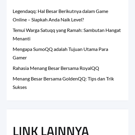
Legendaqq: Hal Besar Berikutnya dalam Game
Online – Siapkah Anda Naik Level?
Temui Warga Satuqq yang Ramah: Sambutan Hangat
Menanti
Mengapa SumoQQ adalah Tujuan Utama Para
Gamer
Rahasia Menang Besar Bersama RoyalQQ
Menang Besar Bersama GoldenQQ: Tips dan Trik
Sukses
LINK LAINNYA