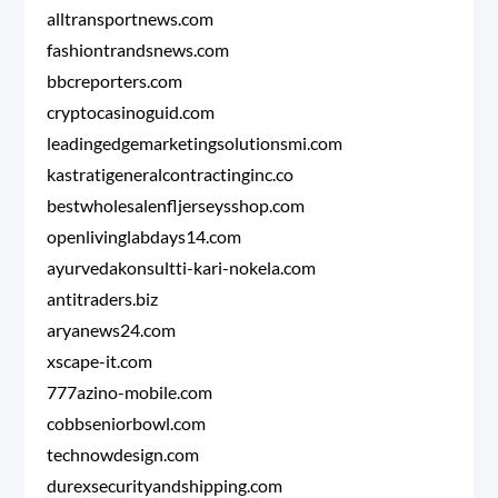
alltransportnews.com
fashiontrandsnews.com
bbcreporters.com
cryptocasinoguid.com
leadingedgemarketingsolutionsmi.com
kastratigeneralcontractinginc.co
bestwholesalenfljerseysshop.com
openlivinglabdays14.com
ayurvedakonsultti-kari-nokela.com
antitraders.biz
aryanews24.com
xscape-it.com
777azino-mobile.com
cobbseniorbowl.com
technowdesign.com
durexsecurityandshipping.com