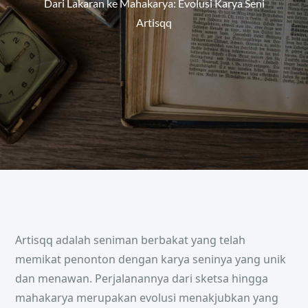
Dari Lakaran ke Mahakarya: Evolusi Karya Seni
Artisqq
Artisqq adalah seniman berbakat yang telah
memikat penonton dengan karya seninya yang unik
dan menawan. Perjalanannya dari sketsa hingga
mahakarya merupakan evolusi menakjubkan yang