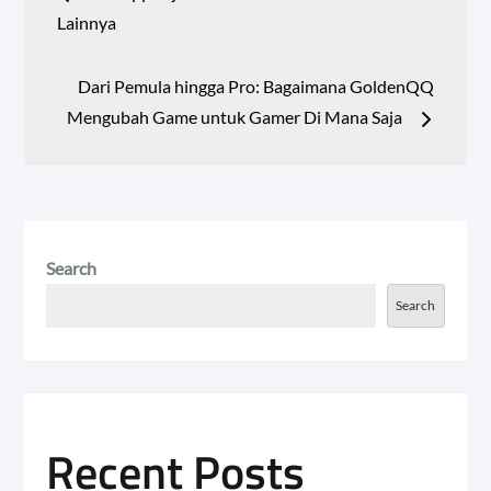
navigation
Lainnya
Dari Pemula hingga Pro: Bagaimana GoldenQQ
Mengubah Game untuk Gamer Di Mana Saja
Search
Search
Recent Posts