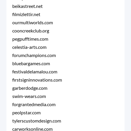
beikastreet.net
filmizlettir.net
ourmultiworlds.com
cooncreekclub.org
pegpufftimes.com
celestia-arts.com
forumchampions.com
bluebargames.com
festivaldelamalou.com
firstsigninnovations.com
garberdodge.com
swim-wears.com
forgrantedmedia.com
peolpstar.com
tylerscustomdesign.com
carworksonline.com