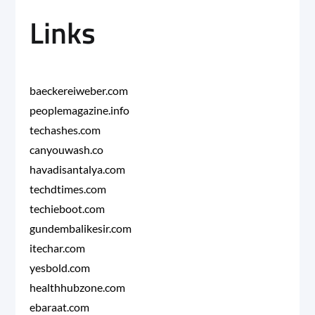
Links
baeckereiweber.com
peoplemagazine.info
techashes.com
canyouwash.co
havadisantalya.com
techdtimes.com
techieboot.com
gundembalikesir.com
itechar.com
yesbold.com
healthhubzone.com
ebaraat.com