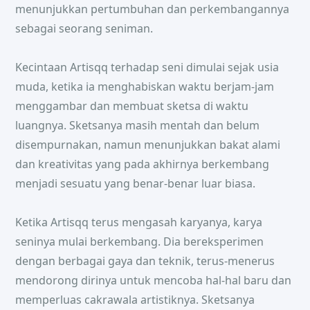
menunjukkan pertumbuhan dan perkembangannya
sebagai seorang seniman.
Kecintaan Artisqq terhadap seni dimulai sejak usia
muda, ketika ia menghabiskan waktu berjam-jam
menggambar dan membuat sketsa di waktu
luangnya. Sketsanya masih mentah dan belum
disempurnakan, namun menunjukkan bakat alami
dan kreativitas yang pada akhirnya berkembang
menjadi sesuatu yang benar-benar luar biasa.
Ketika Artisqq terus mengasah karyanya, karya
seninya mulai berkembang. Dia bereksperimen
dengan berbagai gaya dan teknik, terus-menerus
mendorong dirinya untuk mencoba hal-hal baru dan
memperluas cakrawala artistiknya. Sketsanya