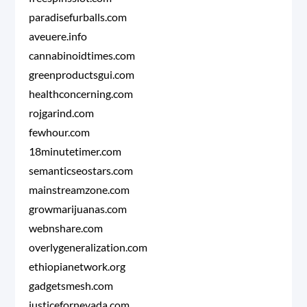
paradisefurballs.com
aveuere.info
cannabinoidtimes.com
greenproductsgui.com
healthconcerning.com
rojgarind.com
fewhour.com
18minutetimer.com
semanticseostars.com
mainstreamzone.com
growmarijuanas.com
webnshare.com
overlygeneralization.com
ethiopianetwork.org
gadgetsmesh.com
justicefornevada.com