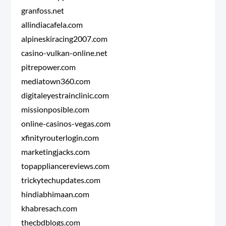
granfoss.net
allindiacafela.com
alpineskiracing2007.com
casino-vulkan-online.net
pitrepower.com
mediatown360.com
digitaleyestrainclinic.com
missionposible.com
online-casinos-vegas.com
xfinityrouterlogin.com
marketingjacks.com
topappliancereviews.com
trickytechupdates.com
hindiabhimaan.com
khabresach.com
thecbdblogs.com