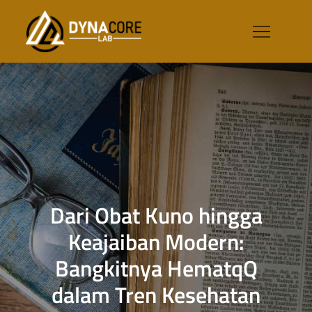
Skip
to
Situs Bandarqq
Mainkan di situs Bandarqq dengan
content
dengan Proses
proses deposit dan withdraw
Deposit dan
cepat. Nikmati permainan poker
Withdraw Cepat
tanpa gangguan dengan transaksi
yang cepat dan aman.
Dari Obat Kuno hingga
Keajaiban Modern:
Bangkitnya HematqQ
dalam Tren Kesehatan