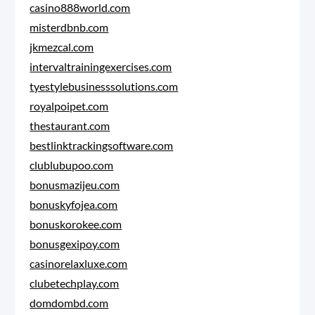
casino888world.com
misterdbnb.com
jkmezcal.com
intervaltrainingexercises.com
tyestylebusinesssolutions.com
royalpoipet.com
thestaurant.com
bestlinktrackingsoftware.com
clublubupoo.com
bonusmazijeu.com
bonuskyfojea.com
bonuskorokee.com
bonusgexipoy.com
casinorelaxluxe.com
clubetechplay.com
domdombd.com