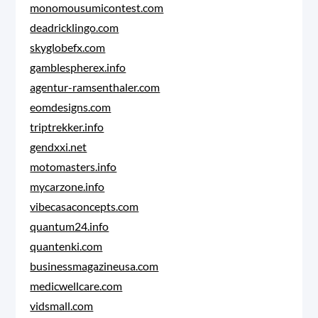
monomousumicontest.com
deadricklingo.com
skyglobefx.com
gamblespherex.info
agentur-ramsenthaler.com
eomdesigns.com
triptrekker.info
gendxxi.net
motomasters.info
mycarzone.info
vibecasaconcepts.com
quantum24.info
quantenki.com
businessmagazineusa.com
medicwellcare.com
vidsmall.com