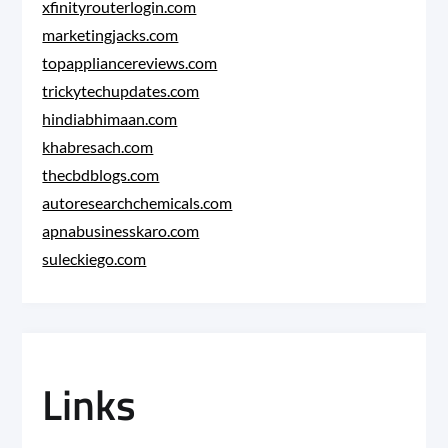
xfinityrouterlogin.com
marketingjacks.com
topappliancereviews.com
trickytechupdates.com
hindiabhimaan.com
khabresach.com
thecbdblogs.com
autoresearchchemicals.com
apnabusinesskaro.com
suleckiego.com
Links