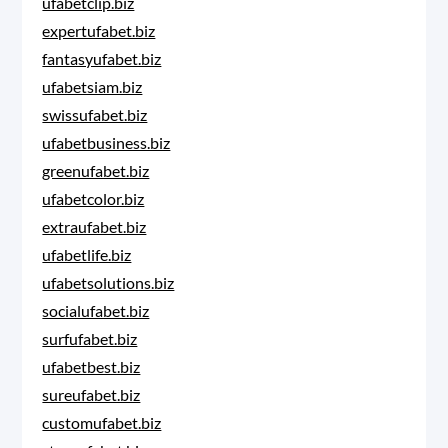
ufabetclip.biz
expertufabet.biz
fantasyufabet.biz
ufabetsiam.biz
swissufabet.biz
ufabetbusiness.biz
greenufabet.biz
ufabetcolor.biz
extraufabet.biz
ufabetlife.biz
ufabetsolutions.biz
socialufabet.biz
surfufabet.biz
ufabetbest.biz
sureufabet.biz
customufabet.biz