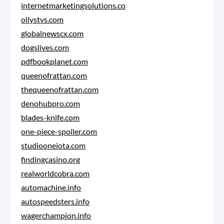
internetmarketingsolutions.co
ollystvs.com
globalnewscx.com
dogslives.com
pdfbookplanet.com
queenofrattan.com
thequeenofrattan.com
denohubpro.com
blades-knife.com
one-piece-spoiler.com
studiooneiota.com
findingcasino.org
realworldcobra.com
automachine.info
autospeedsters.info
wagerchampion.info