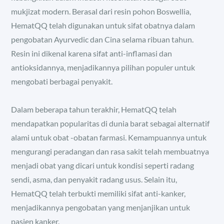
mukjizat modern. Berasal dari resin pohon Boswellia,
HematQQ telah digunakan untuk sifat obatnya dalam
pengobatan Ayurvedic dan Cina selama ribuan tahun.
Resin ini dikenal karena sifat anti-inflamasi dan
antioksidannya, menjadikannya pilihan populer untuk
mengobati berbagai penyakit.
Dalam beberapa tahun terakhir, HematQQ telah
mendapatkan popularitas di dunia barat sebagai alternatif
alami untuk obat -obatan farmasi. Kemampuannya untuk
mengurangi peradangan dan rasa sakit telah membuatnya
menjadi obat yang dicari untuk kondisi seperti radang
sendi, asma, dan penyakit radang usus. Selain itu,
HematQQ telah terbukti memiliki sifat anti-kanker,
menjadikannya pengobatan yang menjanjikan untuk
pasien kanker.