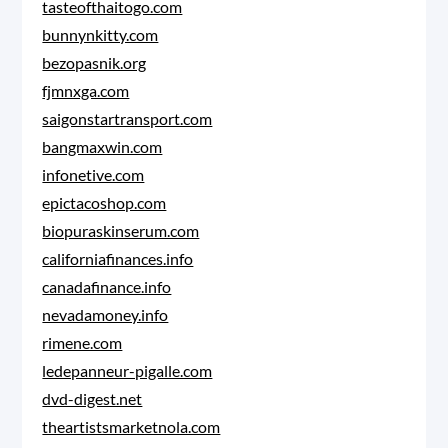
tasteofthaitogo.com
bunnynkitty.com
bezopasnik.org
fjmnxga.com
saigonstartransport.com
bangmaxwin.com
infonetive.com
epictacoshop.com
biopuraskinserum.com
californiafinances.info
canadafinance.info
nevadamoney.info
rimene.com
ledepanneur-pigalle.com
dvd-digest.net
theartistsmarketnola.com