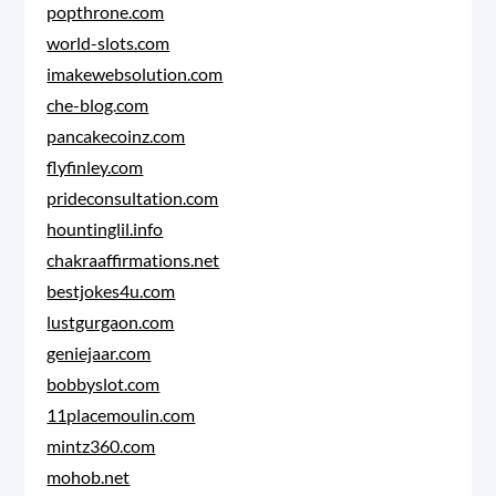
popthrone.com
world-slots.com
imakewebsolution.com
che-blog.com
pancakecoinz.com
flyfinley.com
prideconsultation.com
hountinglil.info
chakraaffirmations.net
bestjokes4u.com
lustgurgaon.com
geniejaar.com
bobbyslot.com
11placemoulin.com
mintz360.com
mohob.net