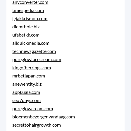
anyconverter.com
timespedia.com
jejakkrismon.com
diemthole.biz
ufabetkk.com
allquickmedia.com
technewsgazette.com
pureglowfacecream.com
kingofherrings.com
mrbetjapan.com
anewentity.biz
appkuala.com
seo7days.com
pureglowcream.com
bloemenbezorgenvandaag.com
secrettohairgrowth.com