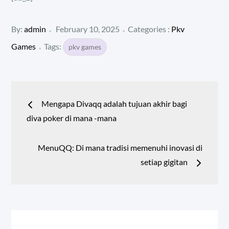
Posted
Categories
By:
admin
February 10, 2025
Categories :
Pkv
:
on
Games
Tags:
pkv games
Post
Mengapa Divaqq adalah tujuan akhir bagi
navigation
diva poker di mana -mana
MenuQQ: Di mana tradisi memenuhi inovasi di
setiap gigitan