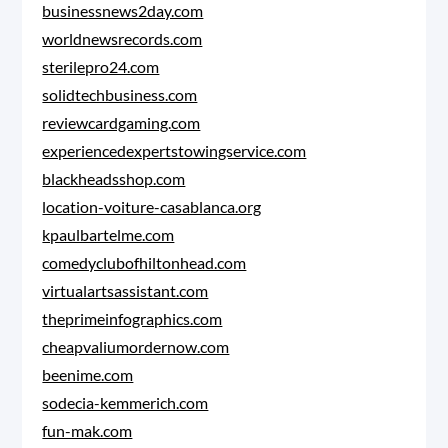
businessnews2day.com
worldnewsrecords.com
sterilepro24.com
solidtechbusiness.com
reviewcardgaming.com
experiencedexpertstowingservice.com
blackheadsshop.com
location-voiture-casablanca.org
kpaulbartelme.com
comedyclubofhiltonhead.com
virtualartsassistant.com
theprimeinfographics.com
cheapvaliumordernow.com
beenime.com
sodecia-kemmerich.com
fun-mak.com