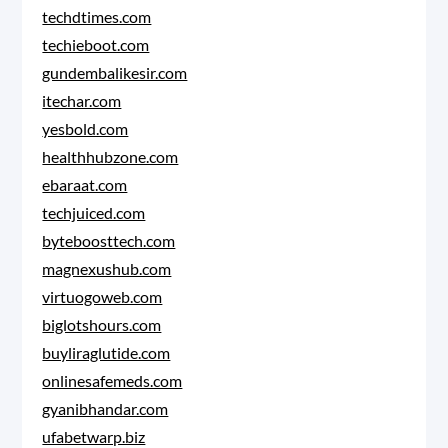
techdtimes.com
techieboot.com
gundembalikesir.com
itechar.com
yesbold.com
healthhubzone.com
ebaraat.com
techjuiced.com
byteboosttech.com
magnexushub.com
virtuogoweb.com
biglotshours.com
buyliraglutide.com
onlinesafemeds.com
gyanibhandar.com
ufabetwarp.biz