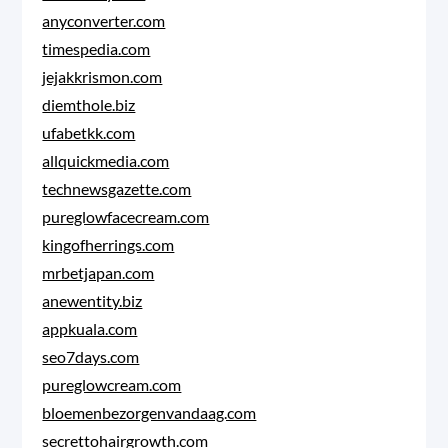
anyconverter.com
timespedia.com
jejakkrismon.com
diemthole.biz
ufabetkk.com
allquickmedia.com
technewsgazette.com
pureglowfacecream.com
kingofherrings.com
mrbetjapan.com
anewentity.biz
appkuala.com
seo7days.com
pureglowcream.com
bloemenbezorgenvandaag.com
secrettohairgrowth.com