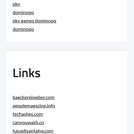
pkv
dominoqq
pkv games dominoqq
dominoqq
Links
baeckereiweber.com
peoplemagazine.info
techashes.com
canyouwash.co
havadisantalya.com