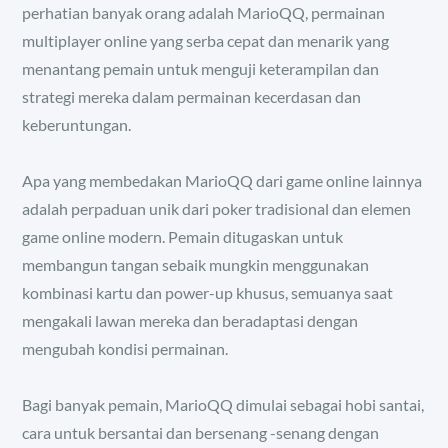
perhatian banyak orang adalah MarioQQ, permainan
multiplayer online yang serba cepat dan menarik yang
menantang pemain untuk menguji keterampilan dan
strategi mereka dalam permainan kecerdasan dan
keberuntungan.
Apa yang membedakan MarioQQ dari game online lainnya
adalah perpaduan unik dari poker tradisional dan elemen
game online modern. Pemain ditugaskan untuk
membangun tangan sebaik mungkin menggunakan
kombinasi kartu dan power-up khusus, semuanya saat
mengakali lawan mereka dan beradaptasi dengan
mengubah kondisi permainan.
Bagi banyak pemain, MarioQQ dimulai sebagai hobi santai,
cara untuk bersantai dan bersenang -senang dengan