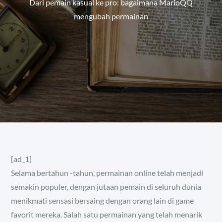
Dari pemain kasual ke pro: bagaimana MarioQQ
mengubah permainan
[ad_1]
Selama bertahun -tahun, permainan online telah menjadi
semakin populer, dengan jutaan pemain di seluruh dunia
menikmati sensasi bersaing dengan orang lain di game
favorit mereka. Salah satu permainan yang telah menarik