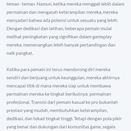
teman -teman. Namun, ketika mereka menggali lebih dalam
permainan dan mengasah keterampilan mereka, mereka
menyadari bahwa ada potensi untuk sesuatu yang lebih.
Dengan dedikasi dan latihan, beberapa pemain mulai
melihat peningkatan yang signifikan dalam gameplay
mereka, memenangkan lebih banyak pertandingan dan
naik pangkat.
Ketika para pemain ini terus mendorong diri mereka
sendiri dan berjuang untuk keunggulan, mereka akhirnya
mencapai titik di mana mereka siap untuk membawa
permainan mereka ke tingkat berikutnya: permainan
profesional. Transisi dari pemain kasual ke pro bukanlah
prestasi yang mudah, membutuhkan keterampilan,
dedikasi, dan tekad tingkat tinggi. Tetapi dengan pola pikir
yang benar dan dukungan dari komunitas game, segala