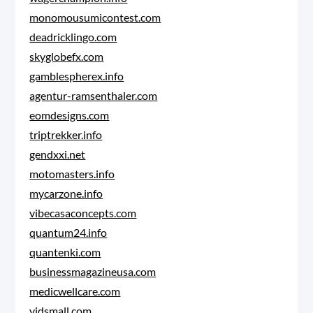
monomousumicontest.com
deadricklingo.com
skyglobefx.com
gamblespherex.info
agentur-ramsenthaler.com
eomdesigns.com
triptrekker.info
gendxxi.net
motomasters.info
mycarzone.info
vibecasaconcepts.com
quantum24.info
quantenki.com
businessmagazineusa.com
medicwellcare.com
vidsmall.com