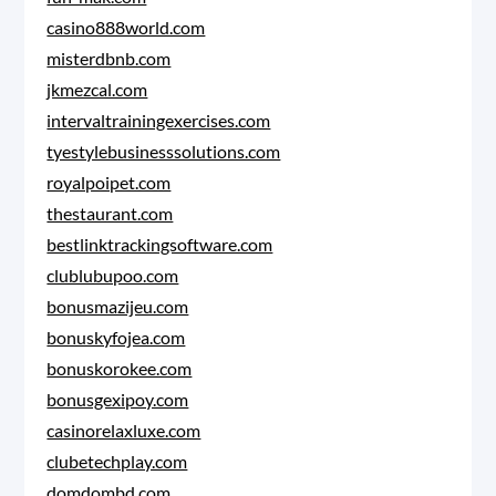
casino888world.com
misterdbnb.com
jkmezcal.com
intervaltrainingexercises.com
tyestylebusinesssolutions.com
royalpoipet.com
thestaurant.com
bestlinktrackingsoftware.com
clublubupoo.com
bonusmazijeu.com
bonuskyfojea.com
bonuskorokee.com
bonusgexipoy.com
casinorelaxluxe.com
clubetechplay.com
domdombd.com