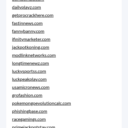
dailyplayz.com
getprocrackhere.com
fastinnews.com
fannybanny.com
ifinitymarketer.com
jackpotkoning.com
modlinknetworks.com
longtimenewz.com
luckysportss.com
luckpeakplay.com
usamicronews.com
grofashion.com
pokemongoevolutioncalc.com
phishingbase.com
racegamings.com
primejackpotstay.com