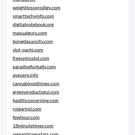
weightlossprodigy.com
smarttechyinfo.com
digitalnotebook.org
maxualguru.com
bongdasuncity.com
slot-pachi.com
freespinsslot.com
paradisefurballs.com
aveuere.info
cannabinoidtimes.com
greenproductsgui.com
healthconcerning.com
rojgarind.com
fewhour.com
18minutetimer.com
semanticseostars.com