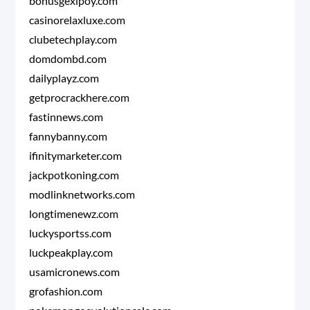
bonusgexipoy.com
casinorelaxluxe.com
clubetechplay.com
domdombd.com
dailyplayz.com
getprocrackhere.com
fastinnews.com
fannybanny.com
ifinitymarketer.com
jackpotkoning.com
modlinknetworks.com
longtimenewz.com
luckysportss.com
luckpeakplay.com
usamicronews.com
grofashion.com