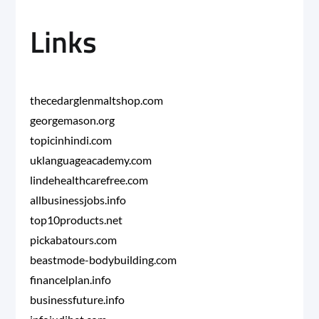
Links
thecedarglenmaltshop.com
georgemason.org
topicinhindi.com
uklanguageacademy.com
lindehealthcarefree.com
allbusinessjobs.info
top10products.net
pickabatours.com
beastmode-bodybuilding.com
financelplan.info
businessfuture.info