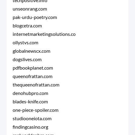
techpositive.info
unseonrang.com
pak-urdu-poetry.com
blogcetra.com
internetmarketingsolutions.co
ollystvs.com
globalnewscx.com
dogslives.com
pdfbookplanet.com
queenofrattan.com
thequeenofrattan.com
denohubpro.com
blades-knife.com
one-piece-spoiler.com
studiooneiota.com
findingcasino.org