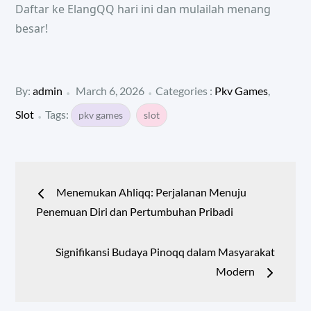
Daftar ke ElangQQ hari ini dan mulailah menang
besar!
Posted
Categories
By:
admin
March 6, 2026
Categories :
Pkv Games
,
:
on
Slot
Tags:
pkv games
slot
Post
Menemukan Ahliqq: Perjalanan Menuju
navigation
Penemuan Diri dan Pertumbuhan Pribadi
Signifikansi Budaya Pinoqq dalam Masyarakat
Modern