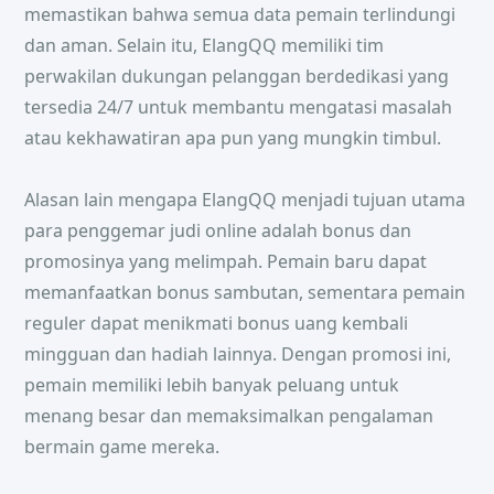
memastikan bahwa semua data pemain terlindungi
dan aman. Selain itu, ElangQQ memiliki tim
perwakilan dukungan pelanggan berdedikasi yang
tersedia 24/7 untuk membantu mengatasi masalah
atau kekhawatiran apa pun yang mungkin timbul.
Alasan lain mengapa ElangQQ menjadi tujuan utama
para penggemar judi online adalah bonus dan
promosinya yang melimpah. Pemain baru dapat
memanfaatkan bonus sambutan, sementara pemain
reguler dapat menikmati bonus uang kembali
mingguan dan hadiah lainnya. Dengan promosi ini,
pemain memiliki lebih banyak peluang untuk
menang besar dan memaksimalkan pengalaman
bermain game mereka.