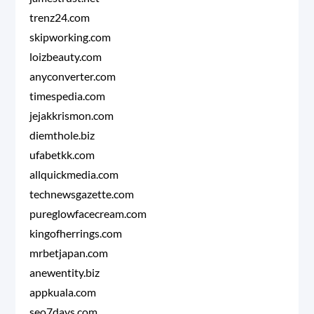
trenz24.com
skipworking.com
loizbeauty.com
anyconverter.com
timespedia.com
jejakkrismon.com
diemthole.biz
ufabetkk.com
allquickmedia.com
technewsgazette.com
pureglowfacecream.com
kingofherrings.com
mrbetjapan.com
anewentity.biz
appkuala.com
seo7days.com