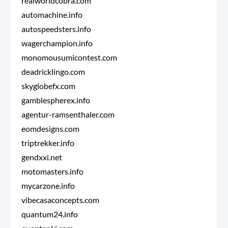
realworldcobra.com
automachine.info
autospeedsters.info
wagerchampion.info
monomousumicontest.com
deadricklingo.com
skyglobefx.com
gamblespherex.info
agentur-ramsenthaler.com
eomdesigns.com
triptrekker.info
gendxxi.net
motomasters.info
mycarzone.info
vibecasaconcepts.com
quantum24.info