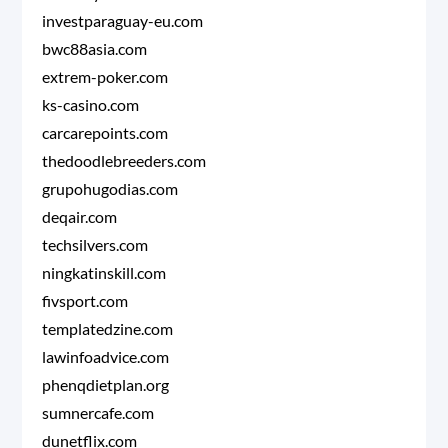
investparaguay-eu.com
bwc88asia.com
extrem-poker.com
ks-casino.com
carcarepoints.com
thedoodlebreeders.com
grupohugodias.com
deqair.com
techsilvers.com
ningkatinskill.com
fivsport.com
templatedzine.com
lawinfoadvice.com
phenqdietplan.org
sumnercafe.com
dunetflix.com