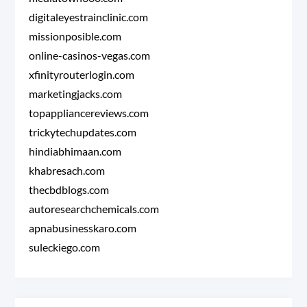
digitaleyestrainclinic.com
missionposible.com
online-casinos-vegas.com
xfinityrouterlogin.com
marketingjacks.com
topappliancereviews.com
trickytechupdates.com
hindiabhimaan.com
khabresach.com
thecbdblogs.com
autoresearchchemicals.com
apnabusinesskaro.com
suleckiego.com