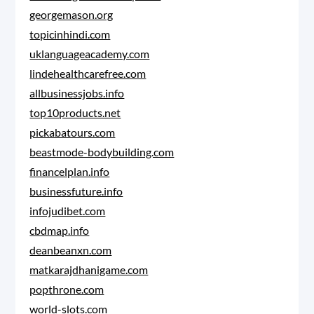
georgemason.org
topicinhindi.com
uklanguageacademy.com
lindehealthcarefree.com
allbusinessjobs.info
top10products.net
pickabatours.com
beastmode-bodybuilding.com
financelplan.info
businessfuture.info
infojudibet.com
cbdmap.info
deanbeanxn.com
matkarajdhanigame.com
popthrone.com
world-slots.com