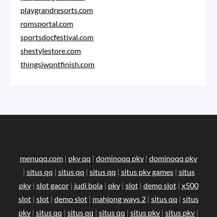
playgrandresorts.com
romsportal.com
sportsdocfestival.com
shestylestore.com
thingsiwontfinish.com
menuqq.com
|
pkv qq
|
dominoqq pkv
|
dominoqq pkv
|
situs qq
|
situs qq
|
situs qq
|
situs pkv games
|
situs
pkv
|
slot gacor
|
judi bola
|
pkv
|
slot
|
demo slot
|
x500
slot
|
slot
|
demo slot
|
mahjong ways 2
|
situs qq
|
situs
pkv
|
situs qq
|
situs qq
|
situs qq
|
situs pkv
|
situs pkv
|