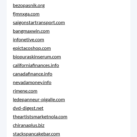
bezopasnik.org
fjmnxga.com
saigonstartransport.com
bangmaxwin.com
infonetive.com
epictacoshop.com
biopuraskinserum.com
californiafinances.info
canadafinance.info
nevadamoney.info
rimene.com
ledepanneur-pigalle.com
dvd-digest.net
theartistsmarketnola.com
chiranaplus.biz
stackspancakebar.com