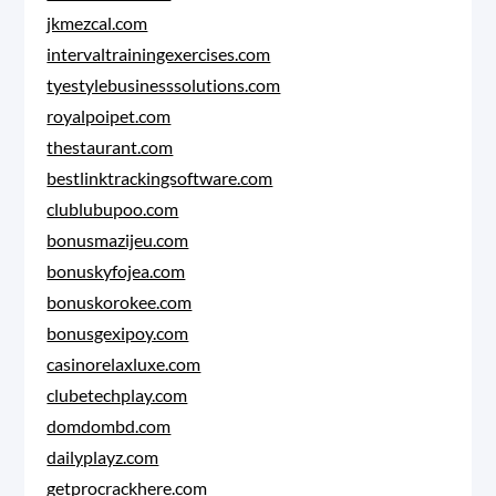
jkmezcal.com
intervaltrainingexercises.com
tyestylebusinesssolutions.com
royalpoipet.com
thestaurant.com
bestlinktrackingsoftware.com
clublubupoo.com
bonusmazijeu.com
bonuskyfojea.com
bonuskorokee.com
bonusgexipoy.com
casinorelaxluxe.com
clubetechplay.com
domdombd.com
dailyplayz.com
getprocrackhere.com