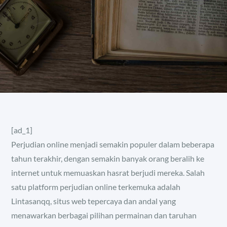
[ad_1]
Perjudian online menjadi semakin populer dalam beberapa
tahun terakhir, dengan semakin banyak orang beralih ke
internet untuk memuaskan hasrat berjudi mereka. Salah
satu platform perjudian online terkemuka adalah
Lintasanqq, situs web tepercaya dan andal yang
menawarkan berbagai pilihan permainan dan taruhan