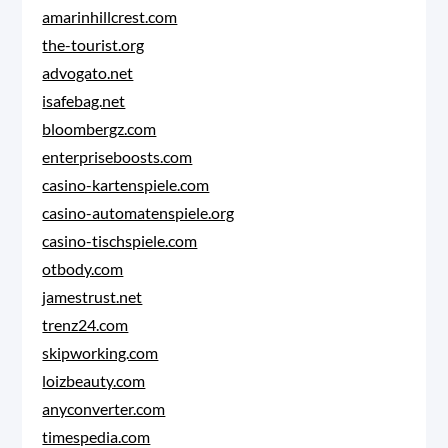
amarinhillcrest.com
the-tourist.org
advogato.net
isafebag.net
bloombergz.com
enterpriseboosts.com
casino-kartenspiele.com
casino-automatenspiele.org
casino-tischspiele.com
otbody.com
jamestrust.net
trenz24.com
skipworking.com
loizbeauty.com
anyconverter.com
timespedia.com