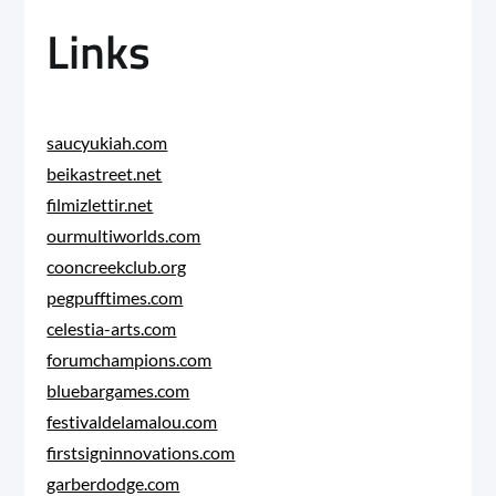
Links
saucyukiah.com
beikastreet.net
filmizlettir.net
ourmultiworlds.com
cooncreekclub.org
pegpufftimes.com
celestia-arts.com
forumchampions.com
bluebargames.com
festivaldelamalou.com
firstsigninnovations.com
garberdodge.com