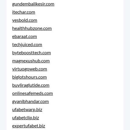
gundembalikesir.com
itechar.com
yesbold.com
healthhubzone.com
ebaraat.com
techjuiced.com
byteboosttech.com
magnexushub.com
virtuogoweb.com
biglotshours.com
buyliraglutide.com
onlinesafemeds.com
gyanibhandar.com
ufabetwarp.biz
ufabetclip.biz
expertufabet.biz