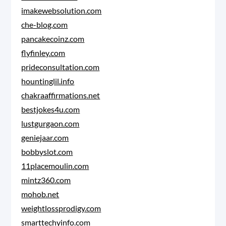
imakewebsolution.com
che-blog.com
pancakecoinz.com
flyfinley.com
prideconsultation.com
hountinglil.info
chakraaffirmations.net
bestjokes4u.com
lustgurgaon.com
geniejaar.com
bobbyslot.com
11placemoulin.com
mintz360.com
mohob.net
weightlossprodigy.com
smarttechyinfo.com