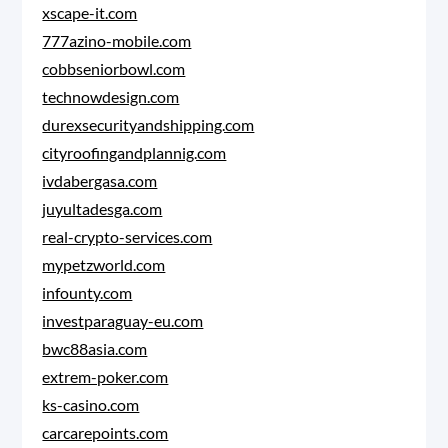
xscape-it.com
777azino-mobile.com
cobbseniorbowl.com
technowdesign.com
durexsecurityandshipping.com
cityroofingandplannig.com
ivdabergasa.com
juyultadesga.com
real-crypto-services.com
mypetzworld.com
infounty.com
investparaguay-eu.com
bwc88asia.com
extrem-poker.com
ks-casino.com
carcarepoints.com