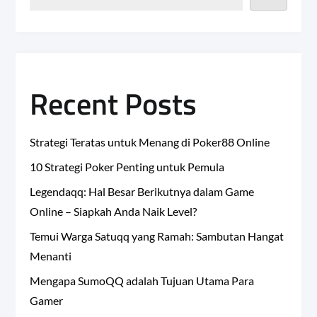
Recent Posts
Strategi Teratas untuk Menang di Poker88 Online
10 Strategi Poker Penting untuk Pemula
Legendaqq: Hal Besar Berikutnya dalam Game
Online – Siapkah Anda Naik Level?
Temui Warga Satuqq yang Ramah: Sambutan Hangat
Menanti
Mengapa SumoQQ adalah Tujuan Utama Para
Gamer