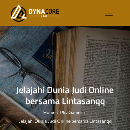
Skip
to
Situs Bandarqq
Mainkan di situs Bandarqq dengan
content
dengan Proses
proses deposit dan withdraw
Deposit dan
cepat. Nikmati permainan poker
Withdraw Cepat
tanpa gangguan dengan transaksi
yang cepat dan aman.
Jelajahi Dunia Judi Online
bersama Lintasanqq
Home
Pkv Games
Jelajahi Dunia Judi Online bersama Lintasanqq