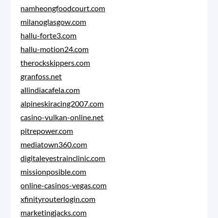
namheongfoodcourt.com
milanoglasgow.com
hallu-forte3.com
hallu-motion24.com
therockskippers.com
granfoss.net
allindiacafela.com
alpineskiracing2007.com
casino-vulkan-online.net
pitrepower.com
mediatown360.com
digitaleyestrainclinic.com
missionposible.com
online-casinos-vegas.com
xfinityrouterlogin.com
marketingjacks.com