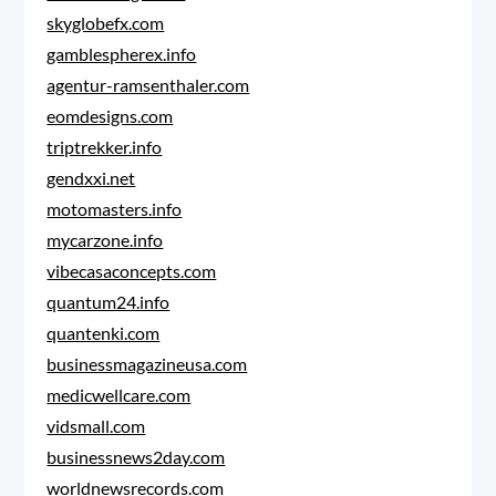
skyglobefx.com
gamblespherex.info
agentur-ramsenthaler.com
eomdesigns.com
triptrekker.info
gendxxi.net
motomasters.info
mycarzone.info
vibecasaconcepts.com
quantum24.info
quantenki.com
businessmagazineusa.com
medicwellcare.com
vidsmall.com
businessnews2day.com
worldnewsrecords.com