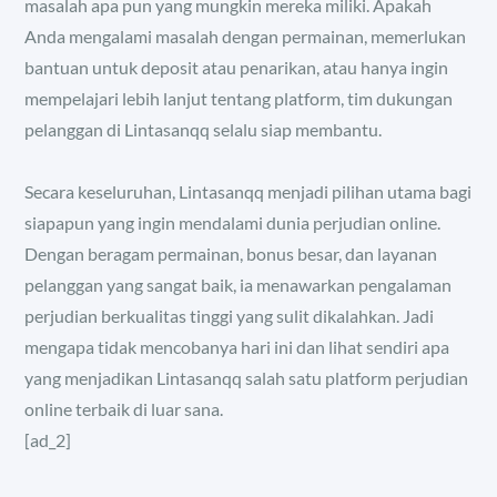
masalah apa pun yang mungkin mereka miliki. Apakah
Anda mengalami masalah dengan permainan, memerlukan
bantuan untuk deposit atau penarikan, atau hanya ingin
mempelajari lebih lanjut tentang platform, tim dukungan
pelanggan di Lintasanqq selalu siap membantu.
Secara keseluruhan, Lintasanqq menjadi pilihan utama bagi
siapapun yang ingin mendalami dunia perjudian online.
Dengan beragam permainan, bonus besar, dan layanan
pelanggan yang sangat baik, ia menawarkan pengalaman
perjudian berkualitas tinggi yang sulit dikalahkan. Jadi
mengapa tidak mencobanya hari ini dan lihat sendiri apa
yang menjadikan Lintasanqq salah satu platform perjudian
online terbaik di luar sana.
[ad_2]