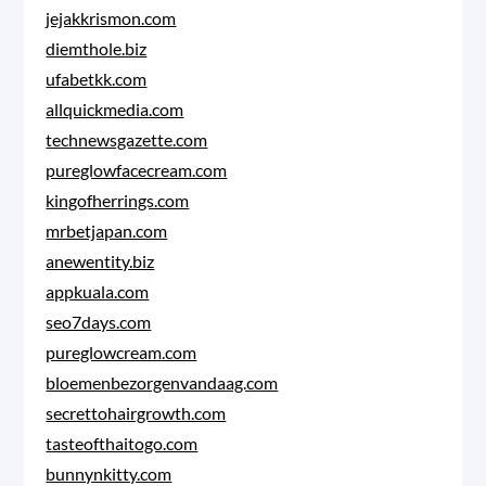
jejakkrismon.com
diemthole.biz
ufabetkk.com
allquickmedia.com
technewsgazette.com
pureglowfacecream.com
kingofherrings.com
mrbetjapan.com
anewentity.biz
appkuala.com
seo7days.com
pureglowcream.com
bloemenbezorgenvandaag.com
secrettohairgrowth.com
tasteofthaitogo.com
bunnynkitty.com