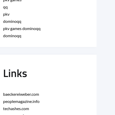
qq
pkv
dominoqq
pkv games dominoqq
dominoqq
Links
baeckereiweber.com
peoplemagazine.info
techashes.com