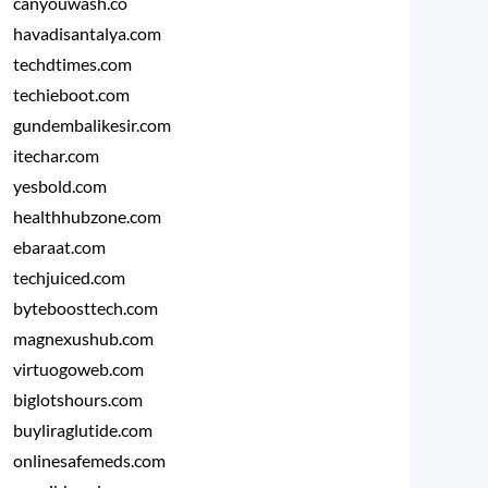
canyouwash.co
havadisantalya.com
techdtimes.com
techieboot.com
gundembalikesir.com
itechar.com
yesbold.com
healthhubzone.com
ebaraat.com
techjuiced.com
byteboosttech.com
magnexushub.com
virtuogoweb.com
biglotshours.com
buyliraglutide.com
onlinesafemeds.com