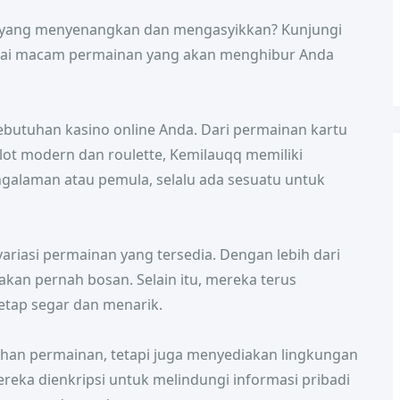
 yang menyenangkan dan mengasyikkan? Kunjungi
agai macam permainan yang akan menghibur Anda
butuhan kasino online Anda. Dari permainan kartu
slot modern dan roulette, Kemilauqq memiliki
galaman atau pemula, selalu ada sesuatu untuk
variasi permainan yang tersedia. Dengan lebih dari
akan pernah bosan. Selain itu, mereka terus
tap segar dan menarik.
han permainan, tetapi juga menyediakan lingkungan
eka dienkripsi untuk melindungi informasi pribadi