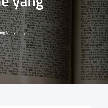
ne yang
yang Menyenangkan