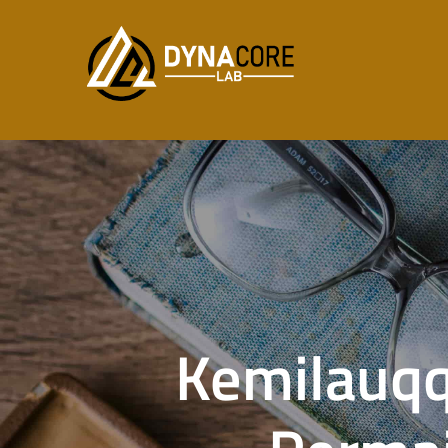
Skip
to
content
Situs B
Mainkan di situs
yang cepat dan 
Kemilauqq