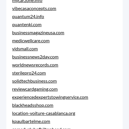
mycarzone.info
vibecasaconcepts.com
quantum24.info
quantenki.com
businessmagazineusa.com
medicwellcare.com
vidsmall.com
businessnews2day.com
worldnewsrecords.com
sterilepro24.com
solidtechbusiness.com
reviewcardgaming.com
experiencedexpertstowingservice.com
blackheadsshop.com
location-voiture-casablanca.org
kpaulbartelme.com