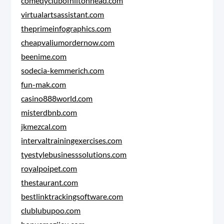
comedyclubofhiltonhead.com
virtualartsassistant.com
theprimeinfographics.com
cheapvaliumordernow.com
beenime.com
sodecia-kemmerich.com
fun-mak.com
casino888world.com
misterdbnb.com
jkmezcal.com
intervaltrainingexercises.com
tyestylebusinesssolutions.com
royalpoipet.com
thestaurant.com
bestlinktrackingsoftware.com
clublubupoo.com