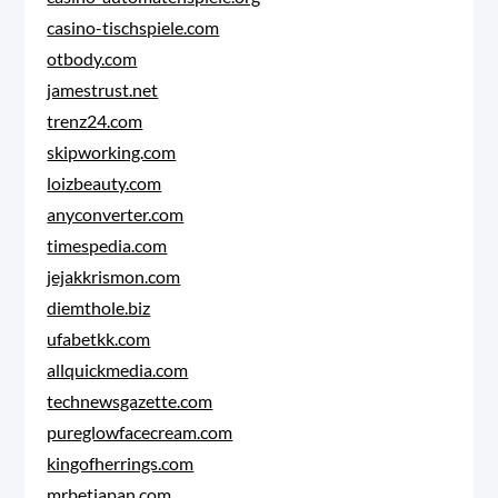
casino-tischspiele.com
otbody.com
jamestrust.net
trenz24.com
skipworking.com
loizbeauty.com
anyconverter.com
timespedia.com
jejakkrismon.com
diemthole.biz
ufabetkk.com
allquickmedia.com
technewsgazette.com
pureglowfacecream.com
kingofherrings.com
mrbetjapan.com