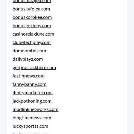
bonusmazijeu.com
bonuskyfojea.com
bonuskorokee.com
bonusgexipoy.com
casinorelaxluxe.com
clubetechplay.com
domdombd.com
dailyplayz.com
getprocrackhere.com
fastinnews.com
fannybanny.com
ifinitymarketer.com
jackpotkoning.com
modlinknetworks.com
longtimenewz.com
luckysportss.com