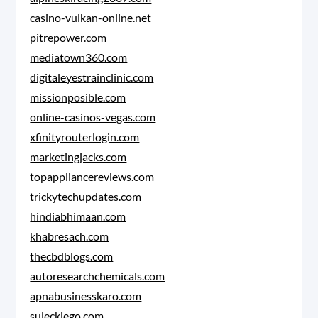
casino-vulkan-online.net
pitrepower.com
mediatown360.com
digitaleyestrainclinic.com
missionposible.com
online-casinos-vegas.com
xfinityrouterlogin.com
marketingjacks.com
topappliancereviews.com
trickytechupdates.com
hindiabhimaan.com
khabresach.com
thecbdblogs.com
autoresearchchemicals.com
apnabusinesskaro.com
suleckiego.com