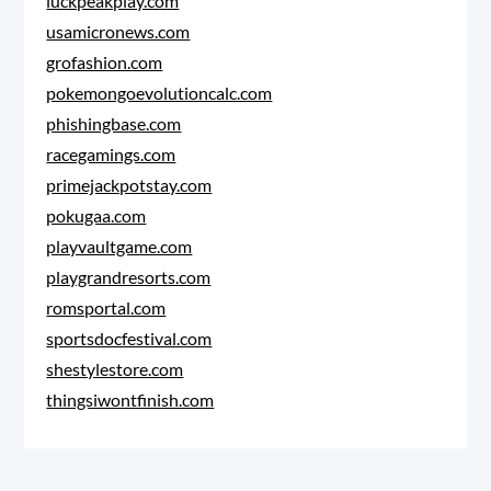
luckpeakplay.com
usamicronews.com
grofashion.com
pokemongoevolutioncalc.com
phishingbase.com
racegamings.com
primejackpotstay.com
pokugaa.com
playvaultgame.com
playgrandresorts.com
romsportal.com
sportsdocfestival.com
shestylestore.com
thingsiwontfinish.com