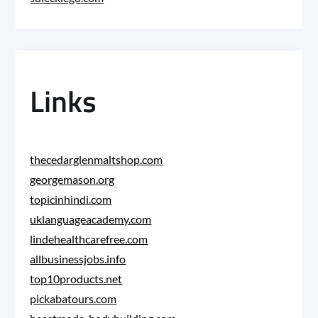
Links
thecedarglenmaltshop.com
georgemason.org
topicinhindi.com
uklanguageacademy.com
lindehealthcarefree.com
allbusinessjobs.info
top10products.net
pickabatours.com