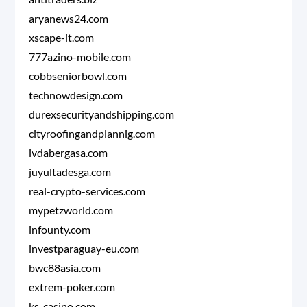
aryanews24.com
xscape-it.com
777azino-mobile.com
cobbseniorbowl.com
technowdesign.com
durexsecurityandshipping.com
cityroofingandplannig.com
ivdabergasa.com
juyultadesga.com
real-crypto-services.com
mypetzworld.com
infounty.com
investparaguay-eu.com
bwc88asia.com
extrem-poker.com
ks-casino.com