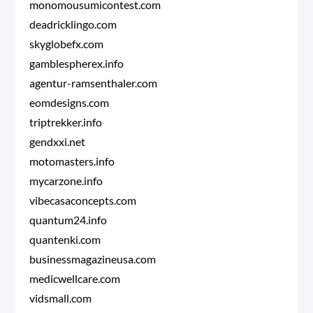
monomousumicontest.com
deadricklingo.com
skyglobefx.com
gamblespherex.info
agentur-ramsenthaler.com
eomdesigns.com
triptrekker.info
gendxxi.net
motomasters.info
mycarzone.info
vibecasaconcepts.com
quantum24.info
quantenki.com
businessmagazineusa.com
medicwellcare.com
vidsmall.com