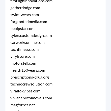
firstsigninnovations.com
garberdodge.com
swim-wears.com
forgrantedmedia.com
peolpstar.com
tylerscustomdesign.com
carworksonline.com
techtimesss.com
virylstore.com
motorstell.com
health150years.com
prescriptions-drug.org
technocrewsolution.com
viraltokvibes.com
vivianebritoimoveis.com
magforbes.net