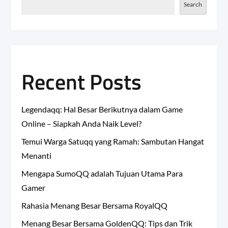
Search
Recent Posts
Legendaqq: Hal Besar Berikutnya dalam Game
Online – Siapkah Anda Naik Level?
Temui Warga Satuqq yang Ramah: Sambutan Hangat
Menanti
Mengapa SumoQQ adalah Tujuan Utama Para
Gamer
Rahasia Menang Besar Bersama RoyalQQ
Menang Besar Bersama GoldenQQ: Tips dan Trik