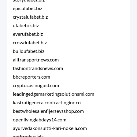
epicufabet.biz
crystalufabet.biz
ufabetok.biz
everufabet.biz
crowdufabet.biz
buildufabet.biz
alltransportnews.com
fashiontrandsnews.com
bbcreporters.com
cryptocasinoguid.com
leadingedgemarketingsolutionsmi.com
kastratigeneralcontractinginc.co
bestwholesalenfljerseysshop.com
openlivinglabdays14.com
ayurvedakonsultti-kari-nokela.com
antitraders.biz