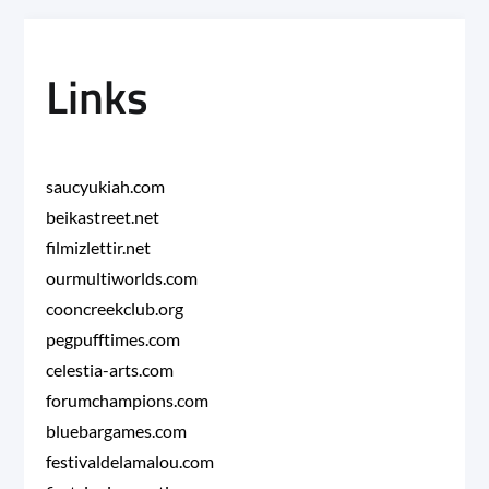
Links
saucyukiah.com
beikastreet.net
filmizlettir.net
ourmultiworlds.com
cooncreekclub.org
pegpufftimes.com
celestia-arts.com
forumchampions.com
bluebargames.com
festivaldelamalou.com