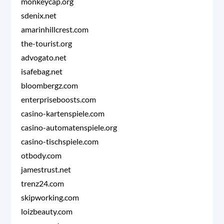
monkeycap.org
sdenix.net
amarinhillcrest.com
the-tourist.org
advogato.net
isafebag.net
bloombergz.com
enterpriseboosts.com
casino-kartenspiele.com
casino-automatenspiele.org
casino-tischspiele.com
otbody.com
jamestrust.net
trenz24.com
skipworking.com
loizbeauty.com