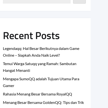
Recent Posts
Legendaqq: Hal Besar Berikutnya dalam Game
Online – Siapkah Anda Naik Level?
Temui Warga Satuqq yang Ramah: Sambutan
Hangat Menanti
Mengapa SumoQQ adalah Tujuan Utama Para
Gamer
Rahasia Menang Besar Bersama RoyalQQ
Menang Besar Bersama GoldenQQ: Tips dan Trik