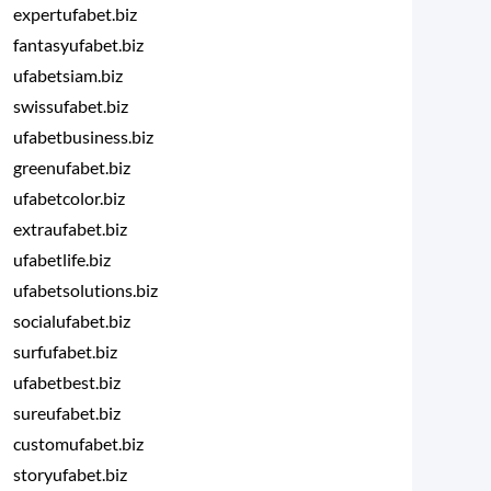
expertufabet.biz
fantasyufabet.biz
ufabetsiam.biz
swissufabet.biz
ufabetbusiness.biz
greenufabet.biz
ufabetcolor.biz
extraufabet.biz
ufabetlife.biz
ufabetsolutions.biz
socialufabet.biz
surfufabet.biz
ufabetbest.biz
sureufabet.biz
customufabet.biz
storyufabet.biz