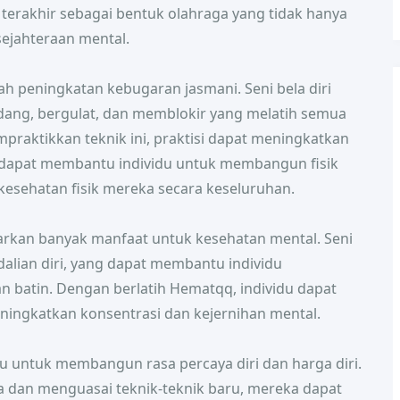
erakhir sebagai bentuk olahraga yang tidak hanya
ejahteraan mental.
h peningkatan kebugaran jasmani. Seni bela diri
ang, bergulat, dan memblokir yang melatih semua
raktikkan teknik ini, praktisi dapat meningkatkan
ni dapat membantu individu untuk membangun fisik
esehatan fisik mereka secara keseluruhan.
rkan banyak manfaat untuk kesehatan mental. Seni
dalian diri, yang dapat membantu individu
batin. Dengan berlatih Hematqq, individu dapat
ningkatkan konsentrasi dan kejernihan mental.
u untuk membangun rasa percaya diri dan harga diri.
a dan menguasai teknik-teknik baru, mereka dapat