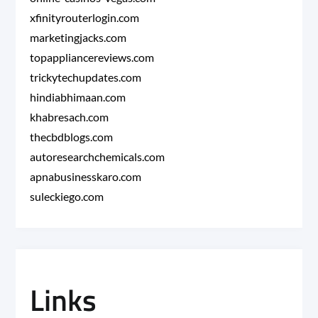
xfinityrouterlogin.com
marketingjacks.com
topappliancereviews.com
trickytechupdates.com
hindiabhimaan.com
khabresach.com
thecbdblogs.com
autoresearchchemicals.com
apnabusinesskaro.com
suleckiego.com
Links