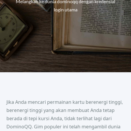
Melangkah ke dunia dominoqq dengan kredensial
login utama
Jika Anda mencari permainan kartu berenergi tinggi,
berenergi tinggi yang akan membuat Anda tetap
berada di tepi kursi Anda, tidak terlihat lagi dari
DominoQQ. Gim populer ini telah mengambil dunia