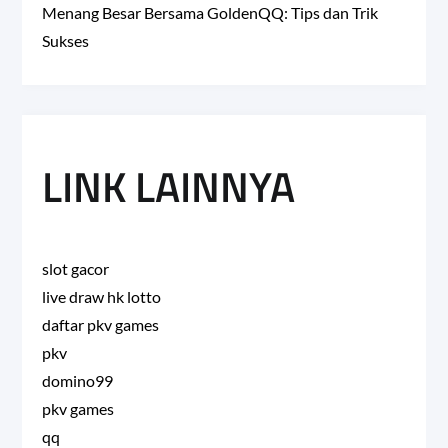
Menang Besar Bersama GoldenQQ: Tips dan Trik
Sukses
LINK LAINNYA
slot gacor
live draw hk lotto
daftar pkv games
pkv
domino99
pkv games
qq