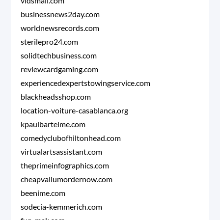
vidsmall.com
businessnews2day.com
worldnewsrecords.com
sterilepro24.com
solidtechbusiness.com
reviewcardgaming.com
experiencedexpertstowingservice.com
blackheadsshop.com
location-voiture-casablanca.org
kpaulbartelme.com
comedyclubofhiltonhead.com
virtualartsassistant.com
theprimeinfographics.com
cheapvaliumordernow.com
beenime.com
sodecia-kemmerich.com