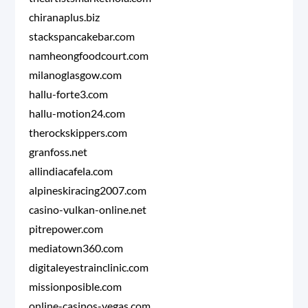
chiranaplus.biz
stackspancakebar.com
namheongfoodcourt.com
milanoglasgow.com
hallu-forte3.com
hallu-motion24.com
therockskippers.com
granfoss.net
allindiacafela.com
alpineskiracing2007.com
casino-vulkan-online.net
pitrepower.com
mediatown360.com
digitaleyestrainclinic.com
missionposible.com
online-casinos-vegas.com