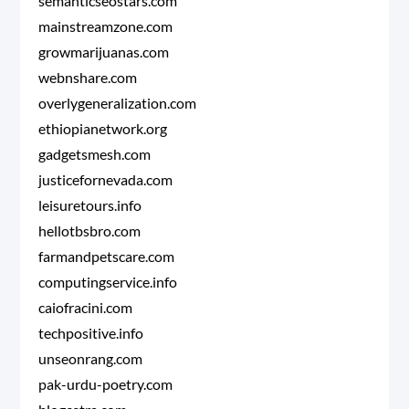
semanticseostars.com
mainstreamzone.com
growmarijuanas.com
webnshare.com
overlygeneralization.com
ethiopianetwork.org
gadgetsmesh.com
justicefornevada.com
leisuretours.info
hellotbsbro.com
farmandpetscare.com
computingservice.info
caiofracini.com
techpositive.info
unseonrang.com
pak-urdu-poetry.com