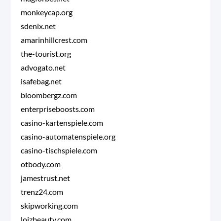
monkeycap.org
sdenix.net
amarinhillcrest.com
the-tourist.org
advogato.net
isafebag.net
bloombergz.com
enterpriseboosts.com
casino-kartenspiele.com
casino-automatenspiele.org
casino-tischspiele.com
otbody.com
jamestrust.net
trenz24.com
skipworking.com
loizbeauty.com