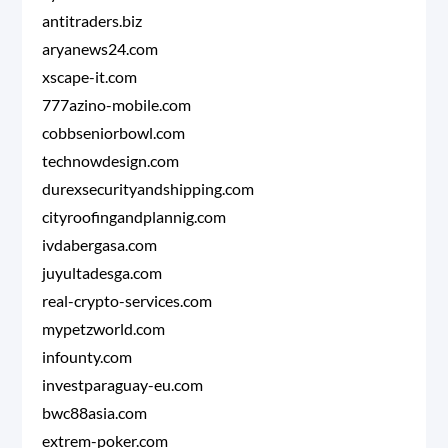
antitraders.biz
aryanews24.com
xscape-it.com
777azino-mobile.com
cobbseniorbowl.com
technowdesign.com
durexsecurityandshipping.com
cityroofingandplannig.com
ivdabergasa.com
juyultadesga.com
real-crypto-services.com
mypetzworld.com
infounty.com
investparaguay-eu.com
bwc88asia.com
extrem-poker.com