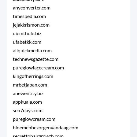
anyconverter.com
timespedia.com
jejakkrismon.com
diemthole.biz
ufabetkk.com
allquickmedia.com
technewsgazette.com
pureglowfacecream.com
kingofherrings.com
mrbetjapan.com
anewentity.biz
appkuala.com
seo7days.com
pureglowcream.com
bloemenbezorgenvandaag.com
secrettohairgrowth.com