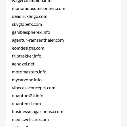
wagerchampion.info
monomousumicontest.com
deadricklingo.com
skyglobefx.com
gamblespherex.info
agentur-ramsenthaler.com
eomdesigns.com
triptrekker.info
gendxxi.net
motomasters.info
mycarzone.info
vibecasaconcepts.com
quantum24.info
quantenki.com
businessmagazineusa.com
medicwellcare.com