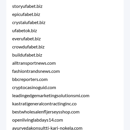
storyufabet.biz
epicufabet.biz
crystalufabet.biz
ufabetok.biz
everufabet.biz
crowdufabet.biz
buildufabet.biz
alltransportnews.com
fashiontrandsnews.com
bbcreporters.com
cryptocasinoguid.com
leadingedgemarketingsolutionsmi.com
kastratigeneralcontractinginc.co
bestwholesalenfljerseysshop.com
openlivinglabdays14.com
ayurvedakonsultti-kari-nokela.com