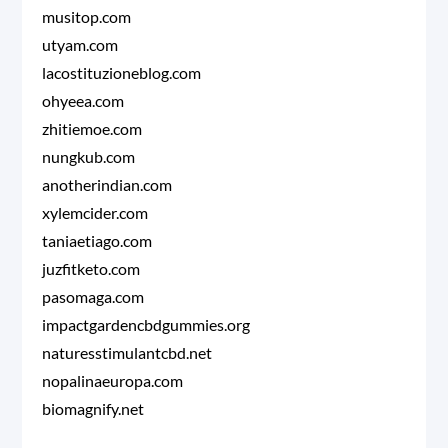
musitop.com
utyam.com
lacostituzioneblog.com
ohyeea.com
zhitiemoe.com
nungkub.com
anotherindian.com
xylemcider.com
taniaetiago.com
juzfitketo.com
pasomaga.com
impactgardencbdgummies.org
naturesstimulantcbd.net
nopalinaeuropa.com
biomagnify.net