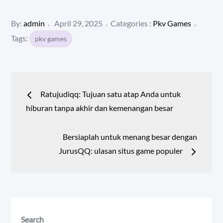
Posted
Categories
By:
admin
April 29, 2025
Categories :
Pkv Games
:
on
Tags:
pkv games
Post
Ratujudiqq: Tujuan satu atap Anda untuk
navigation
hiburan tanpa akhir dan kemenangan besar
Bersiaplah untuk menang besar dengan
JurusQQ: ulasan situs game populer
Search