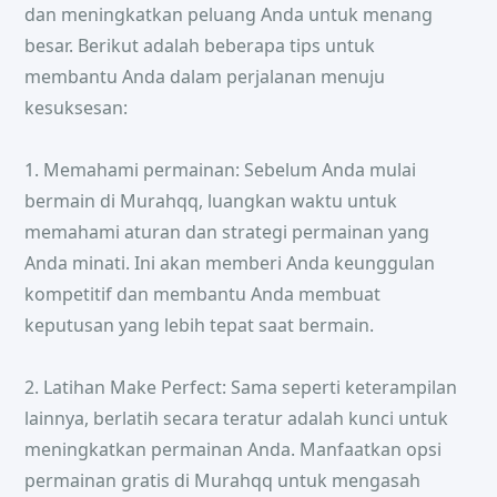
dan meningkatkan peluang Anda untuk menang
besar. Berikut adalah beberapa tips untuk
membantu Anda dalam perjalanan menuju
kesuksesan:
1. Memahami permainan: Sebelum Anda mulai
bermain di Murahqq, luangkan waktu untuk
memahami aturan dan strategi permainan yang
Anda minati. Ini akan memberi Anda keunggulan
kompetitif dan membantu Anda membuat
keputusan yang lebih tepat saat bermain.
2. Latihan Make Perfect: Sama seperti keterampilan
lainnya, berlatih secara teratur adalah kunci untuk
meningkatkan permainan Anda. Manfaatkan opsi
permainan gratis di Murahqq untuk mengasah