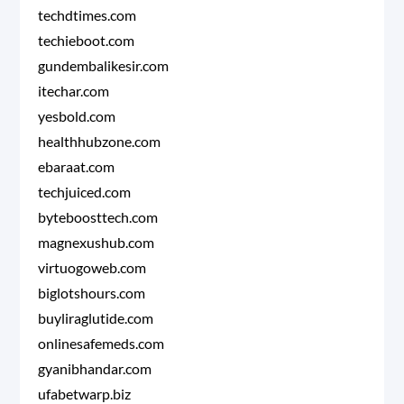
techdtimes.com
techieboot.com
gundembalikesir.com
itechar.com
yesbold.com
healthhubzone.com
ebaraat.com
techjuiced.com
byteboosttech.com
magnexushub.com
virtuogoweb.com
biglotshours.com
buyliraglutide.com
onlinesafemeds.com
gyanibhandar.com
ufabetwarp.biz