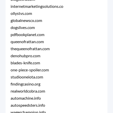
internetmarketingsolutions.co
ollystvs.com
globalnewscx.com
dogslives.com
pdfbookplanet.com
queenofrattan.com
thequeenofrattan.com
denohubpro.com
blades-knife.com
one-piece-spoiler.com
studiooneiota.com
findingcasino.org
realworldcobra.com
automachine.info
autospeedsters.info
wagerchampion.info