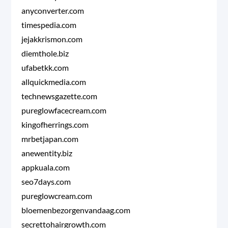
anyconverter.com
timespedia.com
jejakkrismon.com
diemthole.biz
ufabetkk.com
allquickmedia.com
technewsgazette.com
pureglowfacecream.com
kingofherrings.com
mrbetjapan.com
anewentity.biz
appkuala.com
seo7days.com
pureglowcream.com
bloemenbezorgenvandaag.com
secrettohairgrowth.com