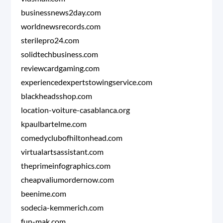
businessnews2day.com
worldnewsrecords.com
sterilepro24.com
solidtechbusiness.com
reviewcardgaming.com
experiencedexpertstowingservice.com
blackheadsshop.com
location-voiture-casablanca.org
kpaulbartelme.com
comedyclubofhiltonhead.com
virtualartsassistant.com
theprimeinfographics.com
cheapvaliumordernow.com
beenime.com
sodecia-kemmerich.com
fun-mak.com