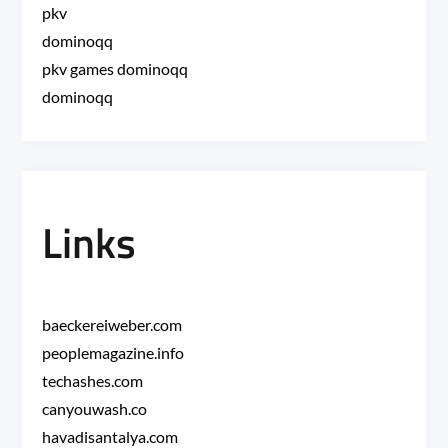
pkv
dominoqq
pkv games dominoqq
dominoqq
Links
baeckereiweber.com
peoplemagazine.info
techashes.com
canyouwash.co
havadisantalya.com