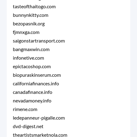
tasteofthaitogo.com
bunnynkitty.com
bezopasnik.org
fjmnxga.com
saigonstartransport.com
bangmaxwin.com
infonetive.com
epictacoshop.com
biopuraskinserum.com
californiafinances.info
canadafinance.info
nevadamoney.info
rimene.com
ledepanneur-pigalle.com
dvd-digest.net
theartistsmarketnola.com