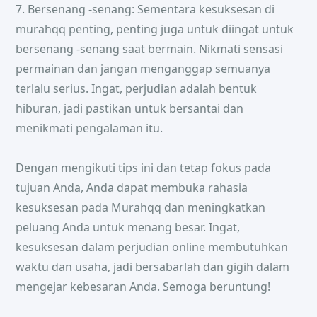
7. Bersenang -senang: Sementara kesuksesan di
murahqq penting, penting juga untuk diingat untuk
bersenang -senang saat bermain. Nikmati sensasi
permainan dan jangan menganggap semuanya
terlalu serius. Ingat, perjudian adalah bentuk
hiburan, jadi pastikan untuk bersantai dan
menikmati pengalaman itu.
Dengan mengikuti tips ini dan tetap fokus pada
tujuan Anda, Anda dapat membuka rahasia
kesuksesan pada Murahqq dan meningkatkan
peluang Anda untuk menang besar. Ingat,
kesuksesan dalam perjudian online membutuhkan
waktu dan usaha, jadi bersabarlah dan gigih dalam
mengejar kebesaran Anda. Semoga beruntung!