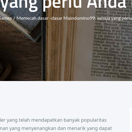
yang perlu Anda 
Games
Memecah dasar -dasar Maindomino99: semua yang perlu
er yang telah mendapatkan banyak popularitas
mainan yang menyenangkan dan menarik yang dapat