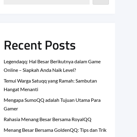
Recent Posts
Legendaqq: Hal Besar Berikutnya dalam Game
Online – Siapkah Anda Naik Level?
Temui Warga Satuqq yang Ramah: Sambutan
Hangat Menanti
Mengapa SumoQQ adalah Tujuan Utama Para
Gamer
Rahasia Menang Besar Bersama RoyalQQ
Menang Besar Bersama GoldenQQ: Tips dan Trik