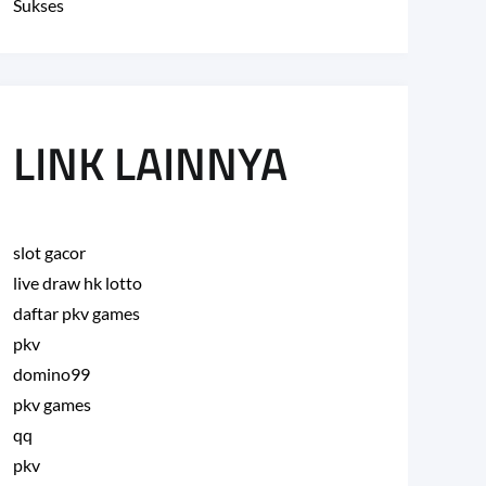
Sukses
LINK LAINNYA
slot gacor
live draw hk lotto
daftar pkv games
pkv
domino99
pkv games
qq
pkv