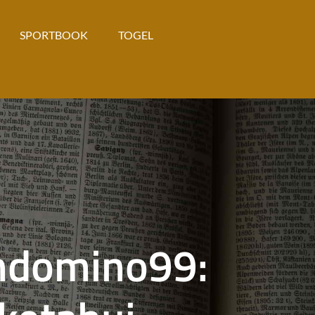
SPORTBOOK
TOGEL
sit dan Withdraw Cepat
mati permainan poker tanpa gangguan dengan transaksi
ndomino99: