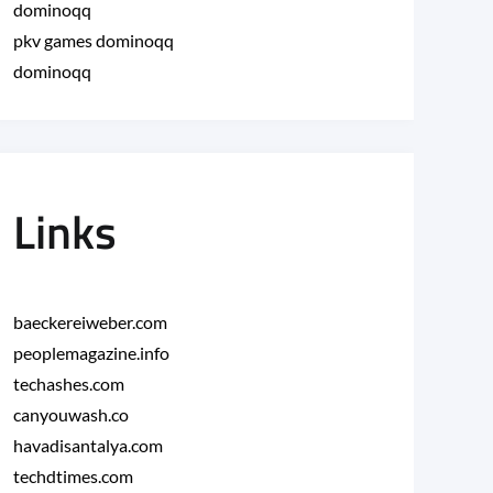
dominoqq
pkv games dominoqq
dominoqq
Links
baeckereiweber.com
peoplemagazine.info
techashes.com
canyouwash.co
havadisantalya.com
techdtimes.com