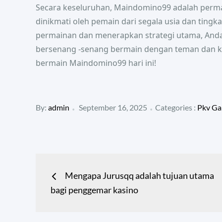
Secara keseluruhan, Maindomino99 adalah perm
dinikmati oleh pemain dari segala usia dan ting
permainan dan menerapkan strategi utama, And
bersenang -senang bermain dengan teman dan kel
bermain Maindomino99 hari ini!
Posted
Categories
By:
admin
September 16, 2025
Categories :
Pkv G
:
on
Post
Mengapa Jurusqq adalah tujuan utama
navigation
bagi penggemar kasino