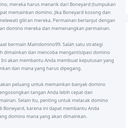
ino, mereka harus menarik dari Boneyard (tumpukan
apat memainkan domino. Jika Boneyard kosong dan
melewati giliran mereka. Permainan berlanjut dengan
ngan domino mereka dan memenangkan permainan.
saat bermain Maindomino99. Salah satu strategi
ah dimainkan dan mencoba mengantisipasi domino
a. Ini akan membantu Anda membuat keputusan yang
inkan dan mana yang harus dipegang.
iptakan peluang untuk memainkan banyak domino
engosongkan tangan Anda lebih cepat dan
inan. Selain itu, penting untuk melacak domino
di Boneyard, karena ini dapat membantu Anda
ang domino mana yang akan dimainkan.