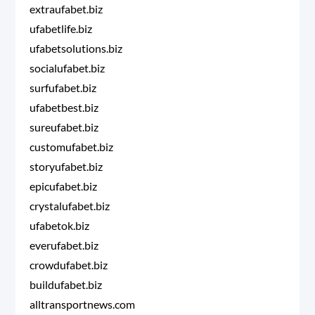
extraufabet.biz
ufabetlife.biz
ufabetsolutions.biz
socialufabet.biz
surfufabet.biz
ufabetbest.biz
sureufabet.biz
customufabet.biz
storyufabet.biz
epicufabet.biz
crystalufabet.biz
ufabetok.biz
everufabet.biz
crowdufabet.biz
buildufabet.biz
alltransportnews.com