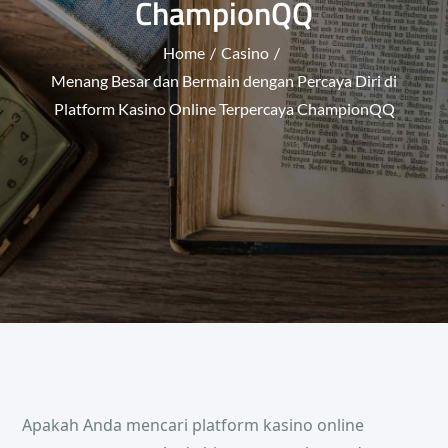
ChampionQQ
Home
Casino
Menang Besar dan Bermain dengan Percaya Diri di
Platform Kasino Online Terpercaya ChampionQQ
Apakah Anda mencari platform kasino online