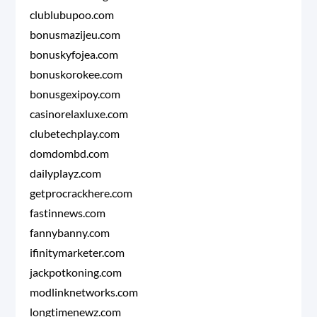
clublubupoo.com
bonusmazijeu.com
bonuskyfojea.com
bonuskorokee.com
bonusgexipoy.com
casinorelaxluxe.com
clubetechplay.com
domdombd.com
dailyplayz.com
getprocrackhere.com
fastinnews.com
fannybanny.com
ifinitymarketer.com
jackpotkoning.com
modlinknetworks.com
longtimenewz.com