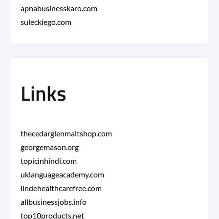
apnabusinesskaro.com
suleckiego.com
Links
thecedarglenmaltshop.com
georgemason.org
topicinhindi.com
uklanguageacademy.com
lindehealthcarefree.com
allbusinessjobs.info
top10products.net