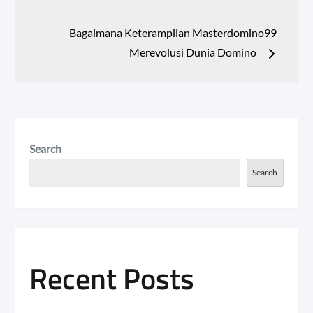
Bagaimana Keterampilan Masterdomino99
Merevolusi Dunia Domino
Search
Search
Recent Posts