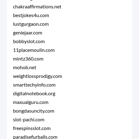
chakraaffirmations.net
bestjokes4u.com
lustgurgaon.com
geniejaar.com
bobbyslot.com
11placemoulin.com
mintz360.com
mohob.net
weightlossprodigy.com
smarttechyinfo.com
digitalnotebook.org
maxualguru.com
bongdasuncity.com
slot-pachi.com
freespinsslot.com
paradisefurballs.com