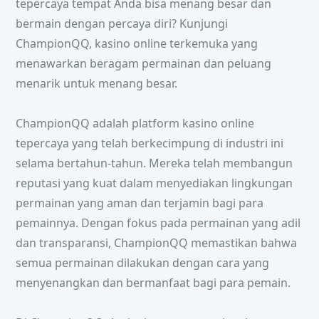
tepercaya tempat Anda bisa menang besar dan
bermain dengan percaya diri? Kunjungi
ChampionQQ, kasino online terkemuka yang
menawarkan beragam permainan dan peluang
menarik untuk menang besar.
ChampionQQ adalah platform kasino online
tepercaya yang telah berkecimpung di industri ini
selama bertahun-tahun. Mereka telah membangun
reputasi yang kuat dalam menyediakan lingkungan
permainan yang aman dan terjamin bagi para
pemainnya. Dengan fokus pada permainan yang adil
dan transparansi, ChampionQQ memastikan bahwa
semua permainan dilakukan dengan cara yang
menyenangkan dan bermanfaat bagi para pemain.