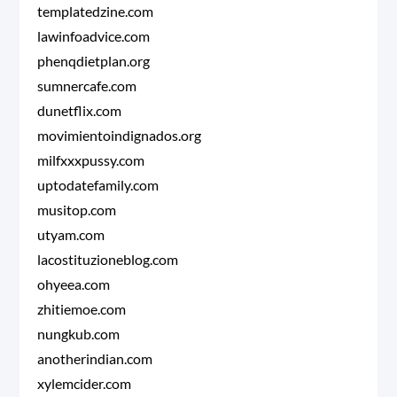
templatedzine.com
lawinfoadvice.com
phenqdietplan.org
sumnercafe.com
dunetflix.com
movimientoindignados.org
milfxxxpussy.com
uptodatefamily.com
musitop.com
utyam.com
lacostituzioneblog.com
ohyeea.com
zhitiemoe.com
nungkub.com
anotherindian.com
xylemcider.com