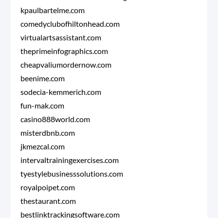
kpaulbartelme.com
comedyclubofhiltonhead.com
virtualartsassistant.com
theprimeinfographics.com
cheapvaliumordernow.com
beenime.com
sodecia-kemmerich.com
fun-mak.com
casino888world.com
misterdbnb.com
jkmezcal.com
intervaltrainingexercises.com
tyestylebusinesssolutions.com
royalpoipet.com
thestaurant.com
bestlinktrackingsoftware.com