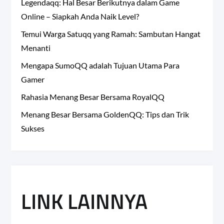
Legendaqq: Hal Besar Berikutnya dalam Game
Online – Siapkah Anda Naik Level?
Temui Warga Satuqq yang Ramah: Sambutan Hangat
Menanti
Mengapa SumoQQ adalah Tujuan Utama Para
Gamer
Rahasia Menang Besar Bersama RoyalQQ
Menang Besar Bersama GoldenQQ: Tips dan Trik
Sukses
LINK LAINNYA