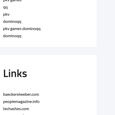
qq
pkv
dominoqq
pkv games dominoqq
dominoqq
Links
baeckereiweber.com
peoplemagazine.info
techashes.com