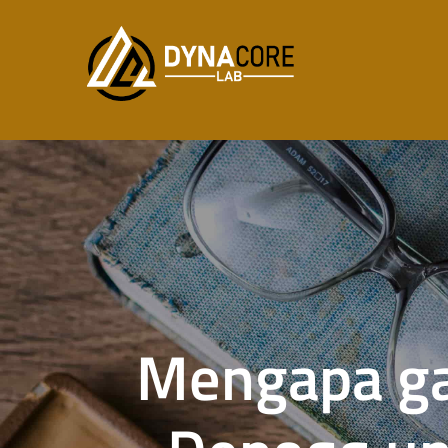
Skip
to
content
Situs B
Mainkan di situs
yang cepat dan 
Mengapa ga