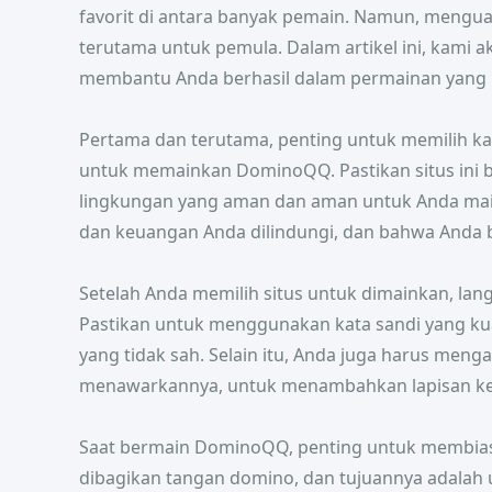
favorit di antara banyak pemain. Namun, mengua
terutama untuk pemula. Dalam artikel ini, kami 
membantu Anda berhasil dalam permainan yang m
Pertama dan terutama, penting untuk memilih kas
untuk memainkan DominoQQ. Pastikan situs ini b
lingkungan yang aman dan aman untuk Anda main
dan keuangan Anda dilindungi, dan bahwa Anda be
Setelah Anda memilih situs untuk dimainkan, la
Pastikan untuk menggunakan kata sandi yang kua
yang tidak sah. Selain itu, Anda juga harus mengak
menawarkannya, untuk menambahkan lapisan k
Saat bermain DominoQQ, penting untuk membiasa
dibagikan tangan domino, dan tujuannya adalah