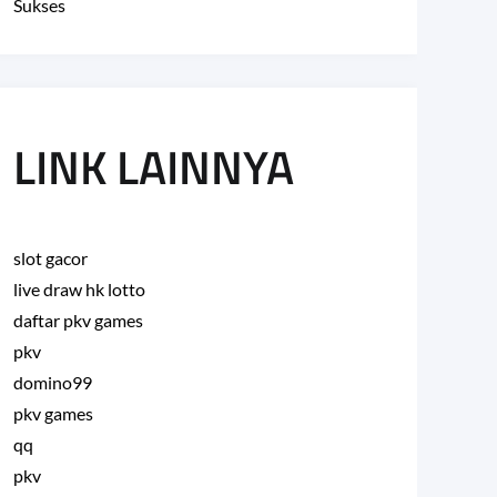
Sukses
LINK LAINNYA
slot gacor
live draw hk lotto
daftar pkv games
pkv
domino99
pkv games
qq
pkv