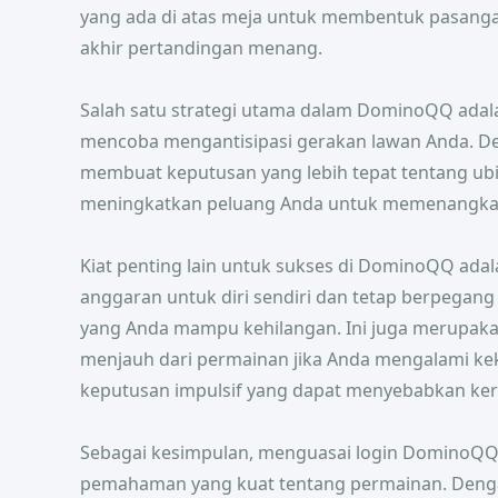
yang ada di atas meja untuk membentuk pasangan 
akhir pertandingan menang.
Salah satu strategi utama dalam DominoQQ adal
mencoba mengantisipasi gerakan lawan Anda. De
membuat keputusan yang lebih tepat tentang ub
meningkatkan peluang Anda untuk memenangka
Kiat penting lain untuk sukses di DominoQQ adal
anggaran untuk diri sendiri dan tetap berpegang 
yang Anda mampu kehilangan. Ini juga merupakan 
menjauh dari permainan jika Anda mengalami k
keputusan impulsif yang dapat menyebabkan kerug
Sebagai kesimpulan, menguasai login DominoQQ
pemahaman yang kuat tentang permainan. Dengan 