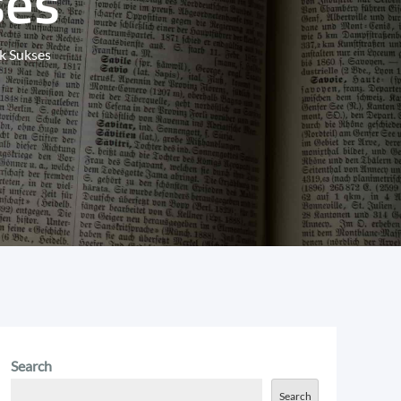
ses
k Sukses
Search
Search