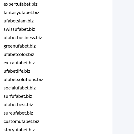
expertufabet.biz
fantasyufabet.biz
ufabetsiam.biz
swissufabet.biz
ufabetbusiness.biz
greenufabet.biz
ufabetcolor.biz
extraufabet.biz
ufabetlife.biz
ufabetsolutions.biz
socialufabet.biz
surfufabet.biz
ufabetbest.biz
sureufabet.biz
customufabet.biz
storyufabet.biz