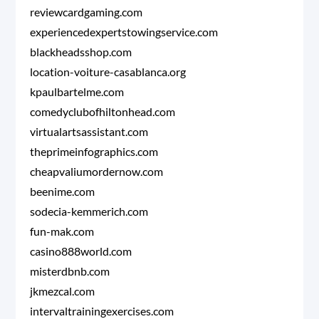
reviewcardgaming.com
experiencedexpertstowingservice.com
blackheadsshop.com
location-voiture-casablanca.org
kpaulbartelme.com
comedyclubofhiltonhead.com
virtualartsassistant.com
theprimeinfographics.com
cheapvaliumordernow.com
beenime.com
sodecia-kemmerich.com
fun-mak.com
casino888world.com
misterdbnb.com
jkmezcal.com
intervaltrainingexercises.com