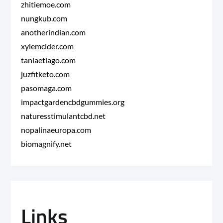
zhitiemoe.com
nungkub.com
anotherindian.com
xylemcider.com
taniaetiago.com
juzfitketo.com
pasomaga.com
impactgardencbdgummies.org
naturesstimulantcbd.net
nopalinaeuropa.com
biomagnify.net
Links