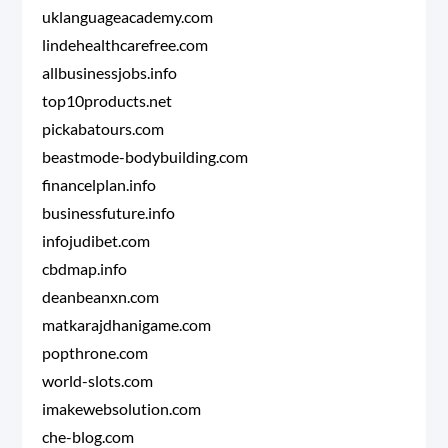
uklanguageacademy.com
lindehealthcarefree.com
allbusinessjobs.info
top10products.net
pickabatours.com
beastmode-bodybuilding.com
financelplan.info
businessfuture.info
infojudibet.com
cbdmap.info
deanbeanxn.com
matkarajdhanigame.com
popthrone.com
world-slots.com
imakewebsolution.com
che-blog.com