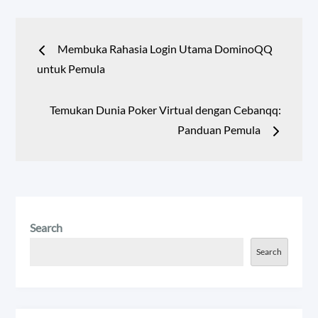
Post
Membuka Rahasia Login Utama DominoQQ
navigation
untuk Pemula
Temukan Dunia Poker Virtual dengan Cebanqq:
Panduan Pemula
Search
Search