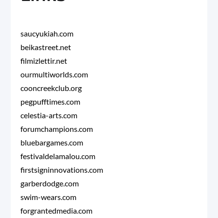
saucyukiah.com
beikastreet.net
filmizlettir.net
ourmultiworlds.com
cooncreekclub.org
pegpufftimes.com
celestia-arts.com
forumchampions.com
bluebargames.com
festivaldelamalou.com
firstsigninnovations.com
garberdodge.com
swim-wears.com
forgrantedmedia.com