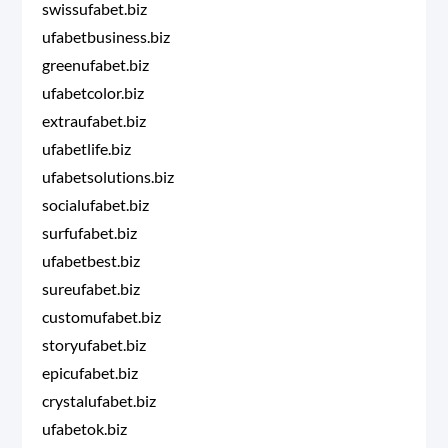
swissufabet.biz
ufabetbusiness.biz
greenufabet.biz
ufabetcolor.biz
extraufabet.biz
ufabetlife.biz
ufabetsolutions.biz
socialufabet.biz
surfufabet.biz
ufabetbest.biz
sureufabet.biz
customufabet.biz
storyufabet.biz
epicufabet.biz
crystalufabet.biz
ufabetok.biz