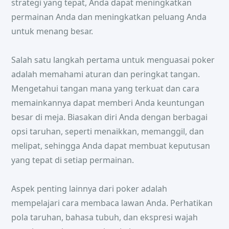
strategi yang tepat, Anda dapat meningkatkan
permainan Anda dan meningkatkan peluang Anda
untuk menang besar.
Salah satu langkah pertama untuk menguasai poker
adalah memahami aturan dan peringkat tangan.
Mengetahui tangan mana yang terkuat dan cara
memainkannya dapat memberi Anda keuntungan
besar di meja. Biasakan diri Anda dengan berbagai
opsi taruhan, seperti menaikkan, memanggil, dan
melipat, sehingga Anda dapat membuat keputusan
yang tepat di setiap permainan.
Aspek penting lainnya dari poker adalah
mempelajari cara membaca lawan Anda. Perhatikan
pola taruhan, bahasa tubuh, dan ekspresi wajah