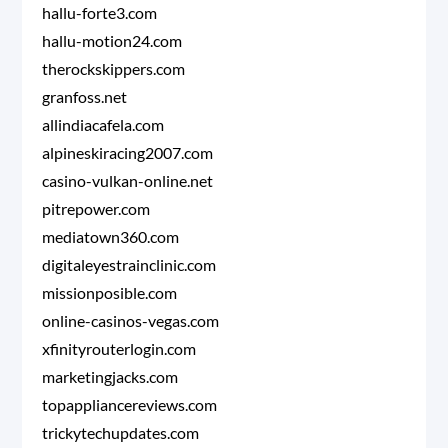
hallu-forte3.com
hallu-motion24.com
therockskippers.com
granfoss.net
allindiacafela.com
alpineskiracing2007.com
casino-vulkan-online.net
pitrepower.com
mediatown360.com
digitaleyestrainclinic.com
missionposible.com
online-casinos-vegas.com
xfinityrouterlogin.com
marketingjacks.com
topappliancereviews.com
trickytechupdates.com