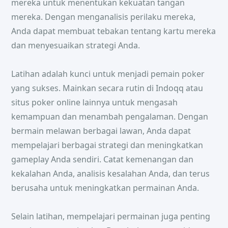
mereka untuk menentukan kekuatan tangan
mereka. Dengan menganalisis perilaku mereka,
Anda dapat membuat tebakan tentang kartu mereka
dan menyesuaikan strategi Anda.
Latihan adalah kunci untuk menjadi pemain poker
yang sukses. Mainkan secara rutin di Indoqq atau
situs poker online lainnya untuk mengasah
kemampuan dan menambah pengalaman. Dengan
bermain melawan berbagai lawan, Anda dapat
mempelajari berbagai strategi dan meningkatkan
gameplay Anda sendiri. Catat kemenangan dan
kekalahan Anda, analisis kesalahan Anda, dan terus
berusaha untuk meningkatkan permainan Anda.
Selain latihan, mempelajari permainan juga penting