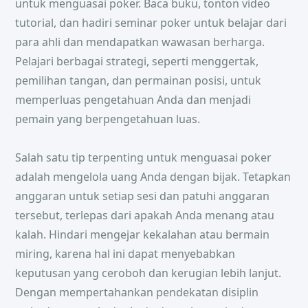
untuk menguasai poker. Baca buku, tonton video
tutorial, dan hadiri seminar poker untuk belajar dari
para ahli dan mendapatkan wawasan berharga.
Pelajari berbagai strategi, seperti menggertak,
pemilihan tangan, dan permainan posisi, untuk
memperluas pengetahuan Anda dan menjadi
pemain yang berpengetahuan luas.
Salah satu tip terpenting untuk menguasai poker
adalah mengelola uang Anda dengan bijak. Tetapkan
anggaran untuk setiap sesi dan patuhi anggaran
tersebut, terlepas dari apakah Anda menang atau
kalah. Hindari mengejar kekalahan atau bermain
miring, karena hal ini dapat menyebabkan
keputusan yang ceroboh dan kerugian lebih lanjut.
Dengan mempertahankan pendekatan disiplin