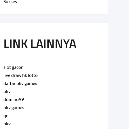
Sukses
LINK LAINNYA
slot gacor
live draw hk lotto
daftar pkv games
pkv
domino99
pkv games
qq
pkv