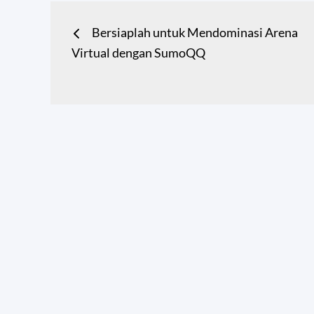
Post
Bersiaplah untuk Mendominasi Arena
navigation
Virtual dengan SumoQQ