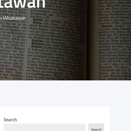
atawan
an Wisatawan
Search
Search