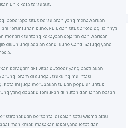
san unik kota tersebut.
agi beberapa situs bersejarah yang menawarkan
ahi reruntuhan kuno, kuil, dan situs arkeologi lainnya
n menarik tentang kekayaan sejarah dan warisan
jib dikunjungi adalah candi kuno Candi Satuqq yang
nesia.
kan beragam aktivitas outdoor yang pasti akan
rung jeram di sungai, trekking melintasi
 Kota ini juga merupakan tujuan populer untuk
ung yang dapat ditemukan di hutan dan lahan basah
ristirahat dan bersantai di salah satu wisma atau
pat menikmati masakan lokal yang lezat dan