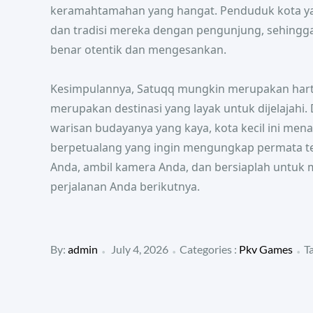
keramahtamahan yang hangat. Penduduk kota yan
dan tradisi mereka dengan pengunjung, sehingg
benar otentik dan mengesankan.
Kesimpulannya, Satuqq mungkin merupakan hart
merupakan destinasi yang layak untuk dijelajah
warisan budayanya yang kaya, kota kecil ini men
berpetualang yang ingin mengungkap permata ter
Anda, ambil kamera Anda, dan bersiaplah untuk
perjalanan Anda berikutnya.
Posted
Categories
By:
admin
July 4, 2026
Categories :
Pkv Games
T
:
on