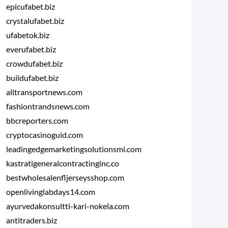
epicufabet.biz
crystalufabet.biz
ufabetok.biz
everufabet.biz
crowdufabet.biz
buildufabet.biz
alltransportnews.com
fashiontrandsnews.com
bbcreporters.com
cryptocasinoguid.com
leadingedgemarketingsolutionsmi.com
kastratigeneralcontractinginc.co
bestwholesalenfljerseysshop.com
openlivinglabdays14.com
ayurvedakonsultti-kari-nokela.com
antitraders.biz