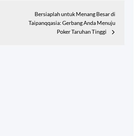
Bersiaplah untuk Menang Besar di
Taipanqqasia: Gerbang Anda Menuju
Poker Taruhan Tinggi