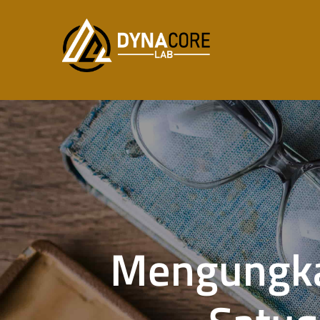
Skip
to
content
Situs B
Mainkan di situs
yang cepat dan 
Mengungka