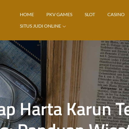
HOME
PKV GAMES
SLOT
CASINO
andarqq dengan Proses Depo
 Bandarqq dengan proses deposit dan withdraw cepat. Nik
SITUS JUDI ONLINE
aman.
p Harta Karun T