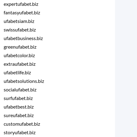
expertufabet.biz
fantasyufabet.biz
ufabetsiam.biz
swissufabet.biz
ufabetbusiness.biz
greenufabet.biz
ufabetcolor.biz
extraufabet.biz
ufabetlife.biz
ufabetsolutions.biz
socialufabet.biz
surfufabet.biz
ufabetbest.biz
sureufabet.biz
customufabet.biz
storyufabet.biz