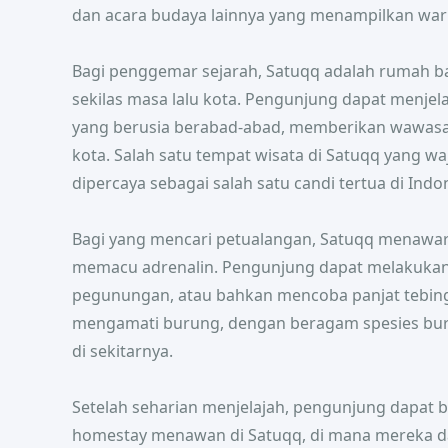
dan acara budaya lainnya yang menampilkan wari
Bagi penggemar sejarah, Satuqq adalah rumah b
sekilas masa lalu kota. Pengunjung dapat menjelaj
yang berusia berabad-abad, memberikan wawasa
kota. Salah satu tempat wisata di Satuqq yang wa
dipercaya sebagai salah satu candi tertua di Indo
Bagi yang mencari petualangan, Satuqq menawar
memacu adrenalin. Pengunjung dapat melakukan a
pegunungan, atau bahkan mencoba panjat tebing.
mengamati burung, dengan beragam spesies bur
di sekitarnya.
Setelah seharian menjelajah, pengunjung dapat be
homestay menawan di Satuqq, di mana mereka da