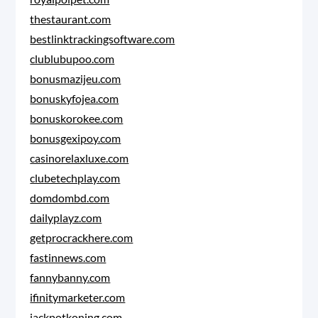
thestaurant.com
bestlinktrackingsoftware.com
clublubupoo.com
bonusmazijeu.com
bonuskyfojea.com
bonuskorokee.com
bonusgexipoy.com
casinorelaxluxe.com
clubetechplay.com
domdombd.com
dailyplayz.com
getprocrackhere.com
fastinnews.com
fannybanny.com
ifinitymarketer.com
jackpotkoning.com