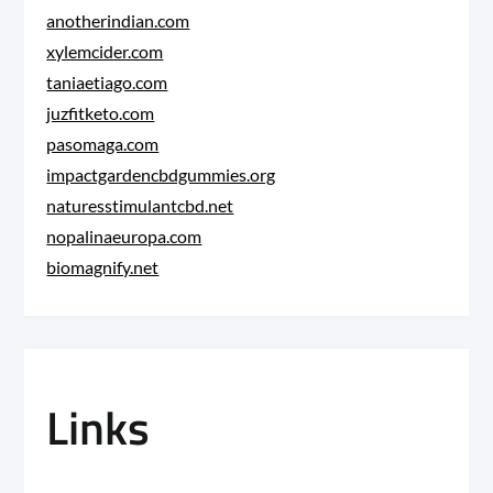
anotherindian.com
xylemcider.com
taniaetiago.com
juzfitketo.com
pasomaga.com
impactgardencbdgummies.org
naturesstimulantcbd.net
nopalinaeuropa.com
biomagnify.net
Links