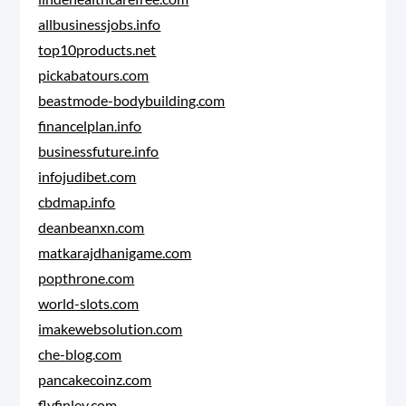
allbusinessjobs.info
top10products.net
pickabatours.com
beastmode-bodybuilding.com
financelplan.info
businessfuture.info
infojudibet.com
cbdmap.info
deanbeanxn.com
matkarajdhanigame.com
popthrone.com
world-slots.com
imakewebsolution.com
che-blog.com
pancakecoinz.com
flyfinley.com