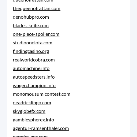
thequeenofrattan.com
denohubpro.com
blades-knife.com
one-piece-spoiler.com
studiooneiota.com
findingcasino.org
realworldcobra.com
automachine.info
autospeedsters.info
wagerchampion.info
monomousumicontest.com
deadricklingo.com
skyglobefx.com
gamblespherex.info
agentur-ramsenthaler.com
eomdesigns.com