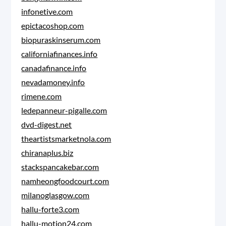
infonetive.com
epictacoshop.com
biopuraskinserum.com
californiafinances.info
canadafinance.info
nevadamoney.info
rimene.com
ledepanneur-pigalle.com
dvd-digest.net
theartistsmarketnola.com
chiranaplus.biz
stackspancakebar.com
namheongfoodcourt.com
milanoglasgow.com
hallu-forte3.com
hallu-motion24.com