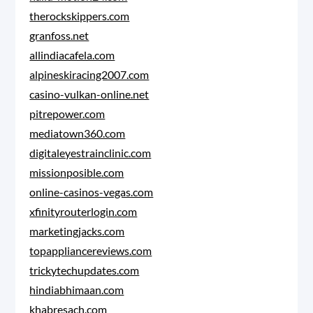
therockskippers.com
granfoss.net
allindiacafela.com
alpineskiracing2007.com
casino-vulkan-online.net
pitrepower.com
mediatown360.com
digitaleyestrainclinic.com
missionposible.com
online-casinos-vegas.com
xfinityrouterlogin.com
marketingjacks.com
topappliancereviews.com
trickytechupdates.com
hindiabhimaan.com
khabresach.com