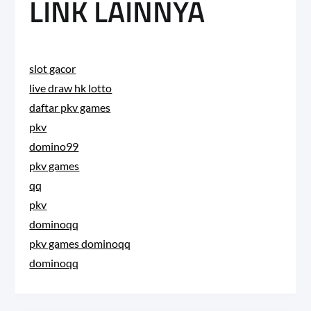
LINK LAINNYA
slot gacor
live draw hk lotto
daftar pkv games
pkv
domino99
pkv games
qq
pkv
dominoqq
pkv games dominoqq
dominoqq