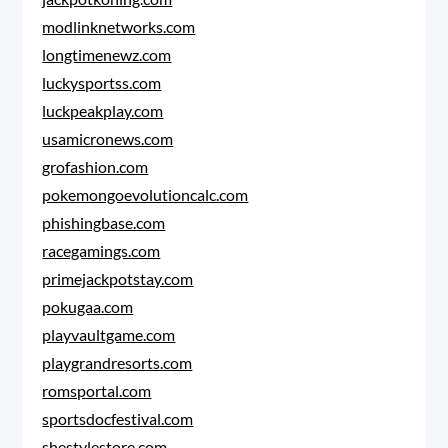
modlinknetworks.com
longtimenewz.com
luckysportss.com
luckpeakplay.com
usamicronews.com
grofashion.com
pokemongoevolutioncalc.com
phishingbase.com
racegamings.com
primejackpotstay.com
pokugaa.com
playvaultgame.com
playgrandresorts.com
romsportal.com
sportsdocfestival.com
shestylestore.com