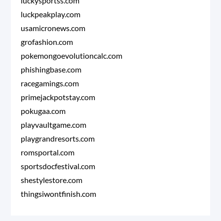
luckysportss.com
luckpeakplay.com
usamicronews.com
grofashion.com
pokemongoevolutioncalc.com
phishingbase.com
racegamings.com
primejackpotstay.com
pokugaa.com
playvaultgame.com
playgrandresorts.com
romsportal.com
sportsdocfestival.com
shestylestore.com
thingsiwontfinish.com