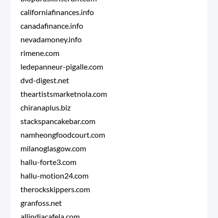
californiafinances.info
canadafinance.info
nevadamoney.info
rimene.com
ledepanneur-pigalle.com
dvd-digest.net
theartistsmarketnola.com
chiranaplus.biz
stackspancakebar.com
namheongfoodcourt.com
milanoglasgow.com
hallu-forte3.com
hallu-motion24.com
therockskippers.com
granfoss.net
allindiacafela.com