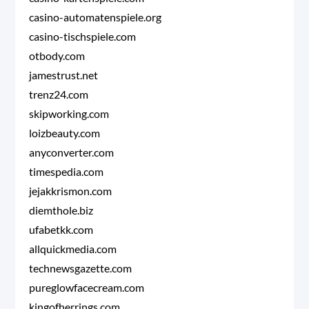
casino-automatenspiele.org
casino-tischspiele.com
otbody.com
jamestrust.net
trenz24.com
skipworking.com
loizbeauty.com
anyconverter.com
timespedia.com
jejakkrismon.com
diemthole.biz
ufabetkk.com
allquickmedia.com
technewsgazette.com
pureglowfacecream.com
kingofherrings.com