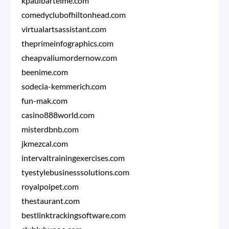
kpaulbartelme.com
comedyclubofhiltonhead.com
virtualartsassistant.com
theprimeinfographics.com
cheapvaliumordernow.com
beenime.com
sodecia-kemmerich.com
fun-mak.com
casino888world.com
misterdbnb.com
jkmezcal.com
intervaltrainingexercises.com
tyestylebusinesssolutions.com
royalpoipet.com
thestaurant.com
bestlinktrackingsoftware.com