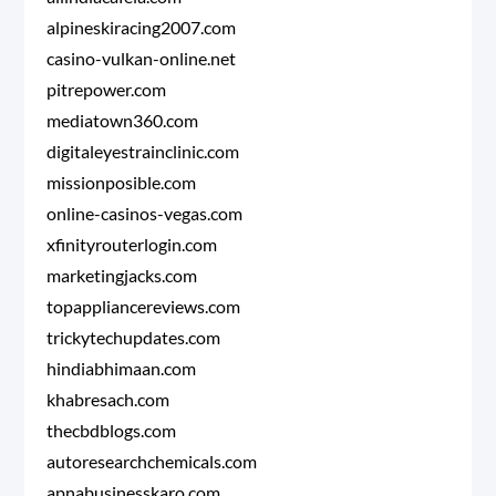
alpineskiracing2007.com
casino-vulkan-online.net
pitrepower.com
mediatown360.com
digitaleyestrainclinic.com
missionposible.com
online-casinos-vegas.com
xfinityrouterlogin.com
marketingjacks.com
topappliancereviews.com
trickytechupdates.com
hindiabhimaan.com
khabresach.com
thecbdblogs.com
autoresearchchemicals.com
apnabusinesskaro.com