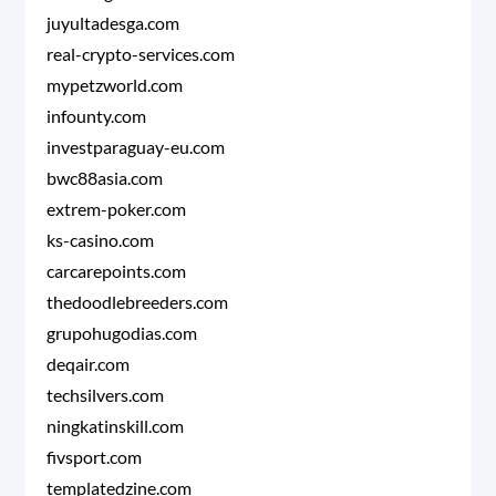
juyultadesga.com
real-crypto-services.com
mypetzworld.com
infounty.com
investparaguay-eu.com
bwc88asia.com
extrem-poker.com
ks-casino.com
carcarepoints.com
thedoodlebreeders.com
grupohugodias.com
deqair.com
techsilvers.com
ningkatinskill.com
fivsport.com
templatedzine.com