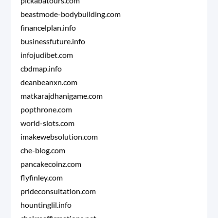
pickabatours.com
beastmode-bodybuilding.com
financelplan.info
businessfuture.info
infojudibet.com
cbdmap.info
deanbeanxn.com
matkarajdhanigame.com
popthrone.com
world-slots.com
imakewebsolution.com
che-blog.com
pancakecoinz.com
flyfinley.com
prideconsultation.com
hountinglil.info