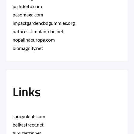
juzfitketo.com
pasomaga.com
impactgardencbdgummies.org
naturesstimulantcbd.net
nopalinaeuropa.com
biomagnify.net
Links
saucyukiah.com
beikastreet.net
filmizlettir.net