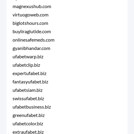
magnexushub.com
virtuogoweb.com
biglotshours.com
buyliraglutide.com
onlinesafemeds.com
gyanibhandar.com
ufabetwarp.biz
ufabetclip.biz
expertufabet.biz
fantasyufabet.biz
ufabetsiam.biz
swissufabet.biz
ufabetbusiness.biz
greenufabet.biz
ufabetcolor.biz
extraufabet.biz