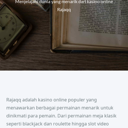
Menjelajahi dunia yang menarik dari kasino online
Rajaqq
Rajaqq adalah kasino online populer yang
menawarkan berbagai permainan menarik untuk
dinikmati para pemain. Dari permainan meja klasik
seperti blackjack dan roulette hingga slot video