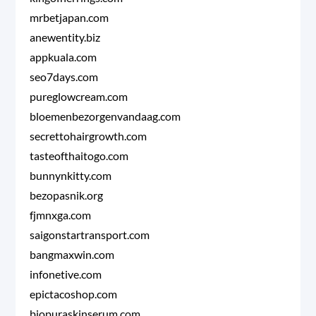
mrbetjapan.com
anewentity.biz
appkuala.com
seo7days.com
pureglowcream.com
bloemenbezorgenvandaag.com
secrettohairgrowth.com
tasteofthaitogo.com
bunnynkitty.com
bezopasnik.org
fjmnxga.com
saigonstartransport.com
bangmaxwin.com
infonetive.com
epictacoshop.com
biopuraskinserum.com