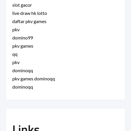
slot gacor
live draw hk lotto
daftar pkv games
pkv
domino99
pkv games
qq
pkv
dominoqq
pkv games dominoqq
dominoqq
Links