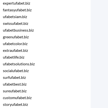
expertufabet.biz
fantasyufabet.biz
ufabetsiam.biz
swissufabet.biz
ufabetbusiness.biz
greenufabet.biz
ufabetcolor.biz
extraufabet.biz
ufabetlife.biz
ufabetsolutions.biz
socialufabet.biz
surfufabet.biz
ufabetbest.biz
sureufabet.biz
customufabet.biz
storyufabet.biz