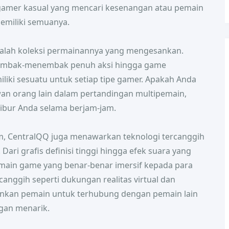
gamer kasual yang mencari kesenangan atau pemain
emiliki semuanya.
adalah koleksi permainannya yang mengesankan.
 tembak-menembak penuh aksi hingga game
ki sesuatu untuk setiap tipe gamer. Apakah Anda
wan orang lain dalam pertandingan multipemain,
ibur Anda selama berjam-jam.
, CentralQQ juga menawarkan teknologi tercanggih
i grafis definisi tinggi hingga efek suara yang
main game yang benar-benar imersif kepada para
canggih seperti dukungan realitas virtual dan
inkan pemain untuk terhubung dengan pemain lain
ngan menarik.