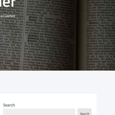
mer
ara Gamer
Search
Search