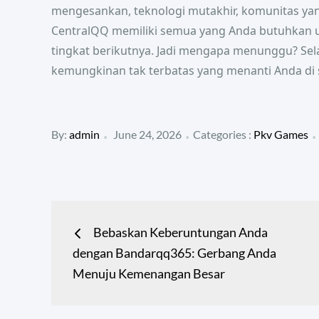
mengesankan, teknologi mutakhir, komunitas yan
CentralQQ memiliki semua yang Anda butuhkan
tingkat berikutnya. Jadi mengapa menunggu? Sel
kemungkinan tak terbatas yang menanti Anda di 
Posted
Categories
By:
admin
June 24, 2026
Categories :
Pkv Games
:
on
Post
Bebaskan Keberuntungan Anda
navigation
dengan Bandarqq365: Gerbang Anda
Menuju Kemenangan Besar