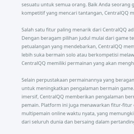
sesuatu untuk semua orang. Baik Anda seorang 
kompetitif yang mencari tantangan, CentralQQ m
Salah satu fitur paling menarik dari CentralQQ 
Dengan beragam pilihan judul mulai dari game
petualangan yang mendebarkan, CentralQQ memili
lebih suka bermain solo atau berkompetisi mela
CentralQQ memiliki permainan yang akan mengh
Selain perpustakaan permainannya yang beragam
untuk meningkatkan pengalaman bermain game. Dar
imersif, CentralQQ memberikan pengalaman ber
pemain. Platform ini juga menawarkan fitur-fitur 
multipemain online waktu nyata, yang memungk
dari seluruh dunia dan bersaing dalam pertandi