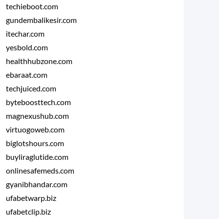
techieboot.com
gundembalikesir.com
itechar.com
yesbold.com
healthhubzone.com
ebaraat.com
techjuiced.com
byteboosttech.com
magnexushub.com
virtuogoweb.com
biglotshours.com
buyliraglutide.com
onlinesafemeds.com
gyanibhandar.com
ufabetwarp.biz
ufabetclip.biz