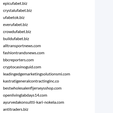
epicufabet.biz
crystalufabet.biz
ufabetok.biz
everufabet.biz
crowdufabet.biz
buildufabet.biz
alltransportnews.com
fashiontrandsnews.com
bbcreporters.com
cryptocasinoguid.com
leadingedgemarketingsolutionsmi.com
kastratigeneralcontractinginc.co
bestwholesalenfljerseysshop.com
openlivinglabdays14.com
ayurvedakonsultti-kari-nokela.com
antitraders.biz