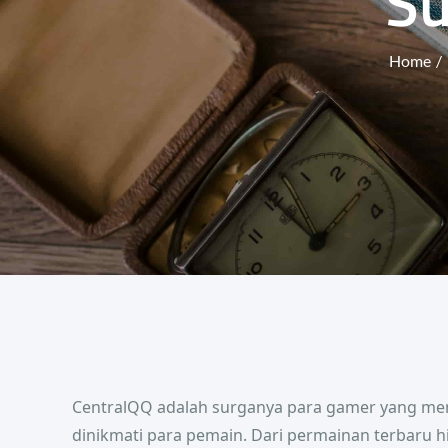
Su
Home
CentralQQ adalah surganya para gamer yang mena
dinikmati para pemain. Dari permainan terbaru 