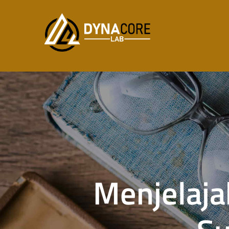
Skip
to
content
Situs B
Mainkan di situs
yang cepat dan 
Menjelaja