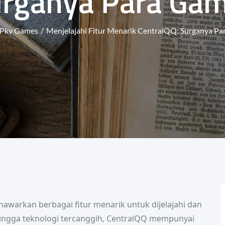
rganya Para Ga
Pkv Games
Menjelajahi Fitur Menarik CentralQQ: Surganya P
warkan berbagai fitur menarik untuk dijelajahi dan
hingga teknologi tercanggih, CentralQQ mempunyai