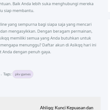
tuan. Baik Anda lebih suka menghubungi mereka
lalu siap membantu.
nline yang sempurna bagi siapa saja yang mencari
dan mengasyikkan. Dengan beragam permainan,
Asikqq memiliki semua yang Anda butuhkan untuk
 mengapa menunggu? Daftar akun di Asikqq hari ini
t Anda dengan penuh gaya.
Tags:
pkv games
Ahliqq: Kunci Kepuasan dan