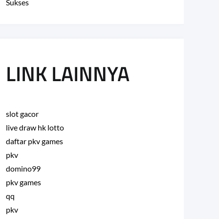
Sukses
LINK LAINNYA
slot gacor
live draw hk lotto
daftar pkv games
pkv
domino99
pkv games
qq
pkv