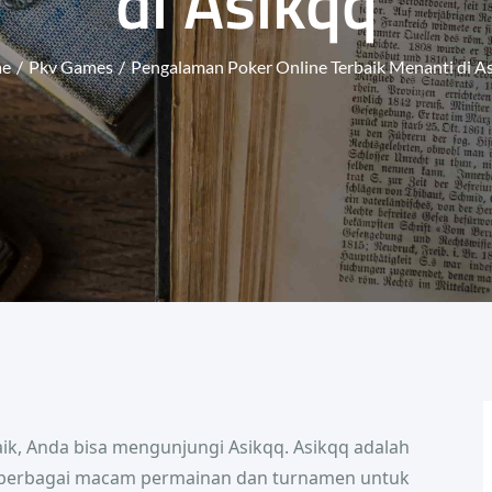
di Asikqq
e
Pkv Games
Pengalaman Poker Online Terbaik Menanti di A
ik, Anda bisa mengunjungi Asikqq. Asikqq adalah
 berbagai macam permainan dan turnamen untuk