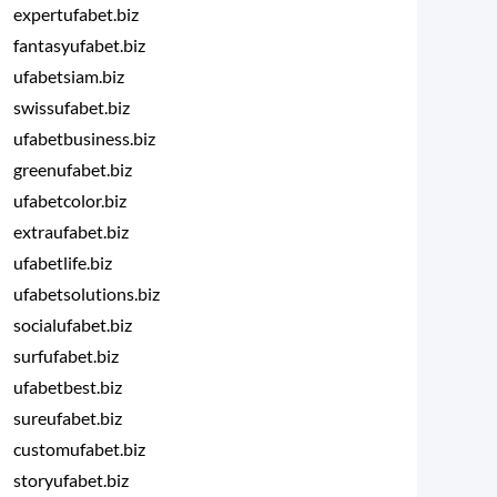
expertufabet.biz
fantasyufabet.biz
ufabetsiam.biz
swissufabet.biz
ufabetbusiness.biz
greenufabet.biz
ufabetcolor.biz
extraufabet.biz
ufabetlife.biz
ufabetsolutions.biz
socialufabet.biz
surfufabet.biz
ufabetbest.biz
sureufabet.biz
customufabet.biz
storyufabet.biz