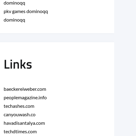
dominoqq
pkv games dominoqq
dominoqq
Links
baeckereiweber.com
peoplemagazine.info
techashes.com
canyouwash.co
havadisantalya.com
techdtimes.com