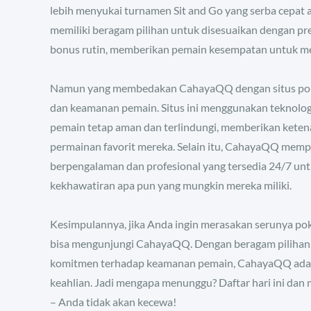
lebih menyukai turnamen Sit and Go yang serba cepat
memiliki beragam pilihan untuk disesuaikan dengan pre
bonus rutin, memberikan pemain kesempatan untuk m
Namun yang membedakan CahayaQQ dengan situs poker 
dan keamanan pemain. Situs ini menggunakan teknolog
pemain tetap aman dan terlindungi, memberikan keten
permainan favorit mereka. Selain itu, CahayaQQ mem
berpengalaman dan profesional yang tersedia 24/7 u
kekhawatiran apa pun yang mungkin mereka miliki.
Kesimpulannya, jika Anda ingin merasakan serunya pok
bisa mengunjungi CahayaQQ. Dengan beragam pilihan
komitmen terhadap keamanan pemain, CahayaQQ adalah
keahlian. Jadi mengapa menunggu? Daftar hari ini da
– Anda tidak akan kecewa!