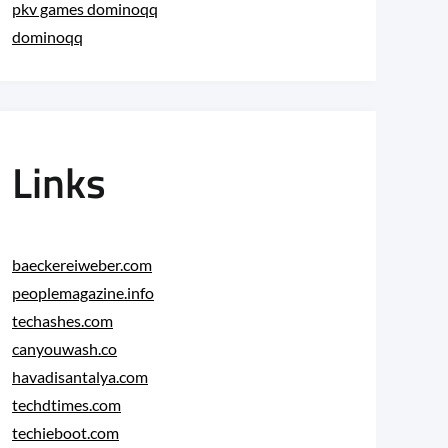
pkv games dominoqq
dominoqq
Links
baeckereiweber.com
peoplemagazine.info
techashes.com
canyouwash.co
havadisantalya.com
techdtimes.com
techieboot.com