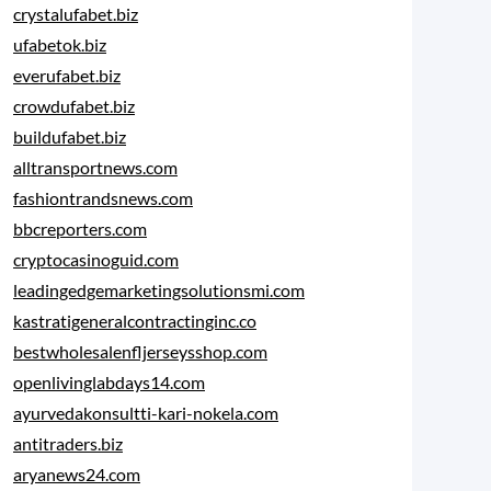
crystalufabet.biz
ufabetok.biz
everufabet.biz
crowdufabet.biz
buildufabet.biz
alltransportnews.com
fashiontrandsnews.com
bbcreporters.com
cryptocasinoguid.com
leadingedgemarketingsolutionsmi.com
kastratigeneralcontractinginc.co
bestwholesalenfljerseysshop.com
openlivinglabdays14.com
ayurvedakonsultti-kari-nokela.com
antitraders.biz
aryanews24.com