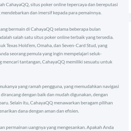
ah CahayaQQ, situs poker online tepercaya dan bereputasi
 mendebarkan dan imersif kepada para pemainnya.
nang bermain di CahayaQQ selama beberapa bulan
alah salah satu situs poker online terbaik yang tersedia.
suk Texas Hold’em, Omaha, dan Seven-Card Stud, yang
Anda seorang pemula yang ingin mempelajari seluk-
ng mencari tantangan, CahayaQQ memiliki sesuatu untuk
armukanya yang ramah pengguna, yang memudahkan navigasi
ni dirancang dengan baik dan mudah digunakan, dengan
n baru. Selain itu, CahayaQQ menawarkan beragam pilihan
arikan dana dengan aman dan efisien.
 dan permainan uangnya yang mengesankan. Apakah Anda