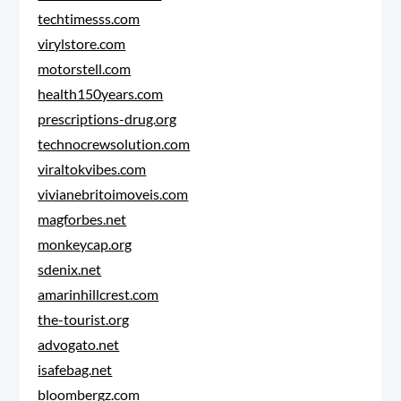
techtimesss.com
virylstore.com
motorstell.com
health150years.com
prescriptions-drug.org
technocrewsolution.com
viraltokvibes.com
vivianebritoimoveis.com
magforbes.net
monkeycap.org
sdenix.net
amarinhillcrest.com
the-tourist.org
advogato.net
isafebag.net
bloombergz.com