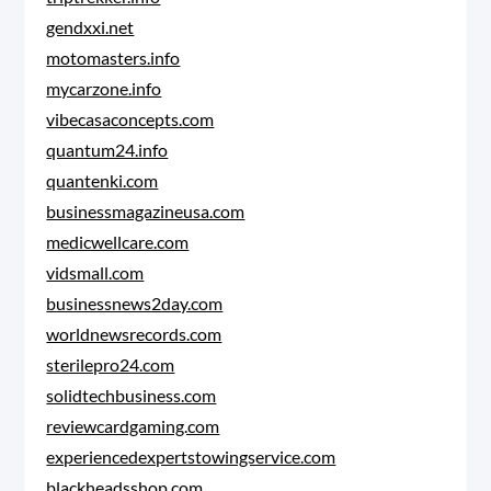
gendxxi.net
motomasters.info
mycarzone.info
vibecasaconcepts.com
quantum24.info
quantenki.com
businessmagazineusa.com
medicwellcare.com
vidsmall.com
businessnews2day.com
worldnewsrecords.com
sterilepro24.com
solidtechbusiness.com
reviewcardgaming.com
experiencedexpertstowingservice.com
blackheadsshop.com