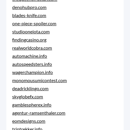
denohubpro.com
blades-knife.com
one-piece-spoiler.com
studiooneiota.com
findingcasino.org
realworldcobra.com
automachine.info
autospeedsters.info
wagerchampion.info
monomousumicontest.com
deadricklingo.com
skyglobefx.com
gamblespherex.info
agentur-ramsenthaler.com
eomdesigns.com
triptrekker.info