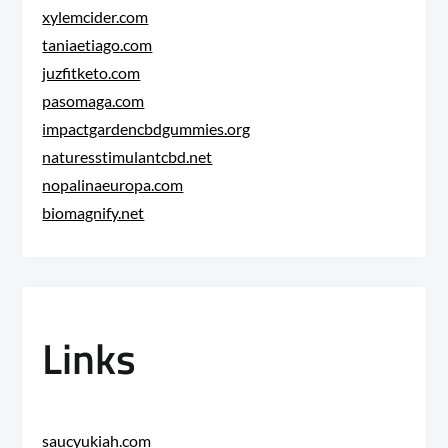
xylemcider.com
taniaetiago.com
juzfitketo.com
pasomaga.com
impactgardencbdgummies.org
naturesstimulantcbd.net
nopalinaeuropa.com
biomagnify.net
Links
saucyukiah.com