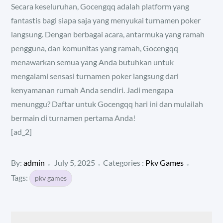
Secara keseluruhan, Gocengqq adalah platform yang
fantastis bagi siapa saja yang menyukai turnamen poker
langsung. Dengan berbagai acara, antarmuka yang ramah
pengguna, dan komunitas yang ramah, Gocengqq
menawarkan semua yang Anda butuhkan untuk
mengalami sensasi turnamen poker langsung dari
kenyamanan rumah Anda sendiri. Jadi mengapa
menunggu? Daftar untuk Gocengqq hari ini dan mulailah
bermain di turnamen pertama Anda!
[ad_2]
Posted
Categories
By:
admin
July 5, 2025
Categories :
Pkv Games
:
on
Tags:
pkv games