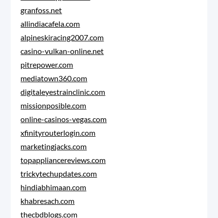
granfoss.net
allindiacafela.com
alpineskiracing2007.com
casino-vulkan-online.net
pitrepower.com
mediatown360.com
digitaleyestrainclinic.com
missionposible.com
online-casinos-vegas.com
xfinityrouterlogin.com
marketingjacks.com
topappliancereviews.com
trickytechupdates.com
hindiabhimaan.com
khabresach.com
thecbdblogs.com