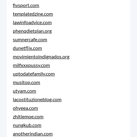
fivsport.com
templatedzine.com
lawinfoadvice.com
phenqdietplan.org
sumnercafe.com
dunetflix.com
movimientoindignados.org
milfxxxpussy.com
uptodatefamily.com
musitop.com
utyam.com
lacostituzioneblog.com
ohyeea.com
zhitiemoe.com
nungkub.com
anotherindian.com