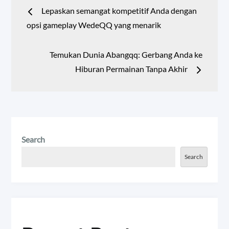
Post
Lepaskan semangat kompetitif Anda dengan
navigation
opsi gameplay WedeQQ yang menarik
Temukan Dunia Abangqq: Gerbang Anda ke
Hiburan Permainan Tanpa Akhir
Search
Search