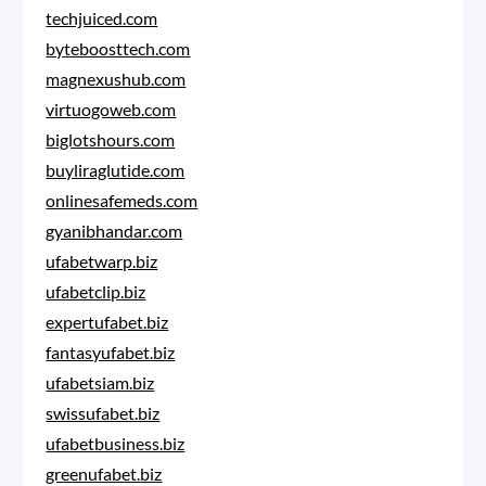
techjuiced.com
byteboosttech.com
magnexushub.com
virtuogoweb.com
biglotshours.com
buyliraglutide.com
onlinesafemeds.com
gyanibhandar.com
ufabetwarp.biz
ufabetclip.biz
expertufabet.biz
fantasyufabet.biz
ufabetsiam.biz
swissufabet.biz
ufabetbusiness.biz
greenufabet.biz