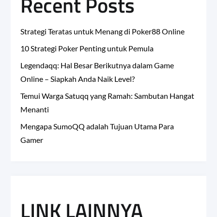
Recent Posts
Strategi Teratas untuk Menang di Poker88 Online
10 Strategi Poker Penting untuk Pemula
Legendaqq: Hal Besar Berikutnya dalam Game
Online – Siapkah Anda Naik Level?
Temui Warga Satuqq yang Ramah: Sambutan Hangat
Menanti
Mengapa SumoQQ adalah Tujuan Utama Para
Gamer
LINK LAINNYA