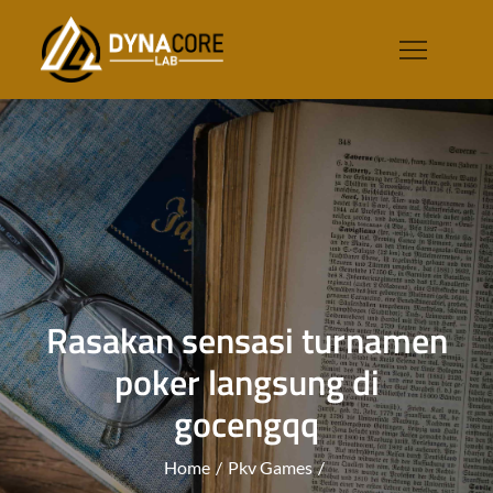
Skip
to
Situs Bandarqq
Mainkan di situs Bandarqq dengan
content
dengan Proses
proses deposit dan withdraw
Deposit dan
cepat. Nikmati permainan poker
Withdraw Cepat
tanpa gangguan dengan transaksi
yang cepat dan aman.
Rasakan sensasi turnamen
poker langsung di
gocengqq
Home
Pkv Games