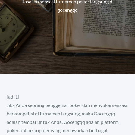
Rasakan sensasi turnamen poker langsung di
gocengqq
[ad_1]
Jika Anda seorang penggemar poker dan menyukai sensasi
berkompetisi di turnamen langsung, maka Gocengqq
adalah tempat untuk Anda. Gocengqq adalah platform
poker online populer yang menawarkan berbagai