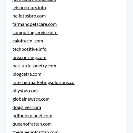
leisuretours.info
hellotbsbro.com
farmandpetscare.com
computingservice.info
caiofracini.com
techpositive.info
unseonrang.com
pak-urdu-poetry.com
blogcetra.com
internetmarketingsolutions.co
ollystvs.com
globalnewscx.com
dogslives.com
pdfbookplanet.com
queenofrattan.com
thequeenofrattan.com