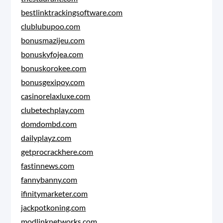
bestlinktrackingsoftware.com
clublubupoo.com
bonusmazijeu.com
bonuskyfojea.com
bonuskorokee.com
bonusgexipoy.com
casinorelaxluxe.com
clubetechplay.com
domdombd.com
dailyplayz.com
getprocrackhere.com
fastinnews.com
fannybanny.com
ifinitymarketer.com
jackpotkoning.com
modlinknetworks.com