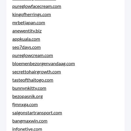
pureglowfacecream.com
kingofherrings.com
mrbetjapan.com
anewentity.biz
appkuala.com
seo7days.com
pureglowcream.com
bloemenbezorgenvandaag.com
secrettohairgrowth.com
tasteofthaitogo.com
bunnynkitty.com
bezopasnik.org
fjmnxga.com
saigonstartransport.com
bangmaxwin.com
infonetive.com