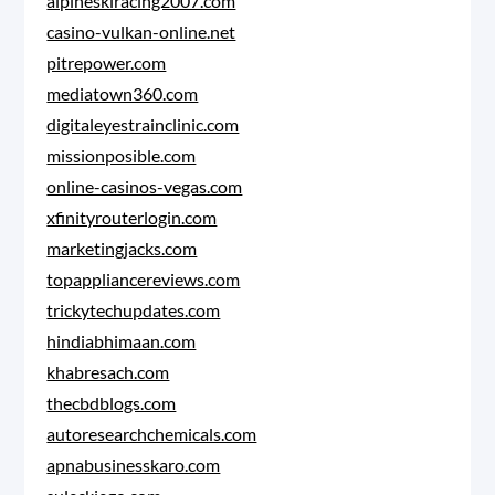
alpineskiracing2007.com
casino-vulkan-online.net
pitrepower.com
mediatown360.com
digitaleyestrainclinic.com
missionposible.com
online-casinos-vegas.com
xfinityrouterlogin.com
marketingjacks.com
topappliancereviews.com
trickytechupdates.com
hindiabhimaan.com
khabresach.com
thecbdblogs.com
autoresearchchemicals.com
apnabusinesskaro.com