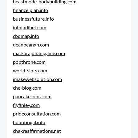
beastmode-bodybuilding.com
financelplan.info
businessfuture.info
infojudibet.com
cbdmap.info
deanbeanxn.com
matkarajdhanigame.com
popthrone.com
world-slots.com
imakewebsolution.com
che-blog.com
pancakecoinz.com
flyfinley.com
prideconsultation.com
hountinglil.info
chakraaffirmations.net