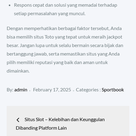
Respons cepat dan solusi yang memadai terhadap
setiap permasalahan yang muncul.
Dengan memperhatikan berbagai faktor tersebut, Anda
bisa memilih situs Toto yang tepat untuk meraih jackpot
besar. Jangan lupa untuk selalu bermain secara bijak dan
bertanggung jawab, serta memastikan situs yang Anda
pilih memiliki reputasi yang baik dan aman untuk
dimainkan.
Posted
Categories
By:
admin
February 17, 2025
Categories :
Sportbook
:
on
Post
Situs Slot – Kelebihan dan Keunggulan
navigation
Dibanding Platform Lain