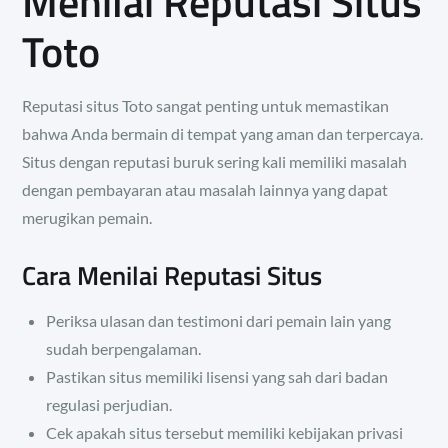
Menilai Reputasi Situs
Toto
Reputasi situs Toto sangat penting untuk memastikan
bahwa Anda bermain di tempat yang aman dan terpercaya.
Situs dengan reputasi buruk sering kali memiliki masalah
dengan pembayaran atau masalah lainnya yang dapat
merugikan pemain.
Cara Menilai Reputasi Situs
Periksa ulasan dan testimoni dari pemain lain yang
sudah berpengalaman.
Pastikan situs memiliki lisensi yang sah dari badan
regulasi perjudian.
Cek apakah situs tersebut memiliki kebijakan privasi