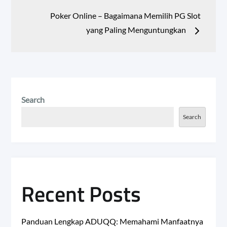
Poker Online – Bagaimana Memilih PG Slot
yang Paling Menguntungkan
Search
Search
Recent Posts
Panduan Lengkap ADUQQ: Memahami Manfaatnya