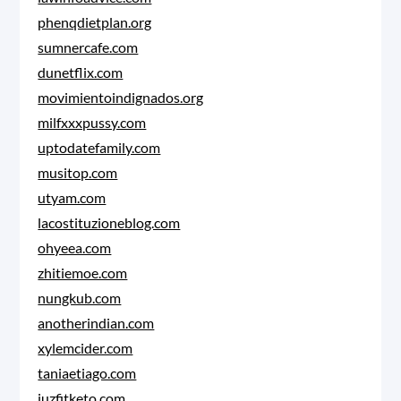
phenqdietplan.org
sumnercafe.com
dunetflix.com
movimientoindignados.org
milfxxxpussy.com
uptodatefamily.com
musitop.com
utyam.com
lacostituzioneblog.com
ohyeea.com
zhitiemoe.com
nungkub.com
anotherindian.com
xylemcider.com
taniaetiago.com
juzfitketo.com