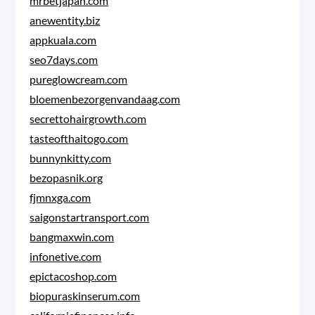
mrbetjapan.com
anewentity.biz
appkuala.com
seo7days.com
pureglowcream.com
bloemenbezorgenvandaag.com
secrettohairgrowth.com
tasteofthaitogo.com
bunnynkitty.com
bezopasnik.org
fjmnxga.com
saigonstartransport.com
bangmaxwin.com
infonetive.com
epictacoshop.com
biopuraskinserum.com