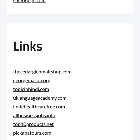
suleckiego.com
Links
thecedarglenmaltshop.com
georgemason.org
topicinhindi.com
uklanguageacademy.com
lindehealthcarefree.com
allbusinessjobs.info
top10products.net
pickabatours.com