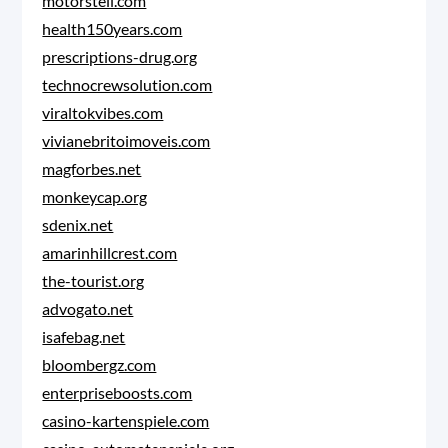
motorstell.com
health150years.com
prescriptions-drug.org
technocrewsolution.com
viraltokvibes.com
vivianebritoimoveis.com
magforbes.net
monkeycap.org
sdenix.net
amarinhillcrest.com
the-tourist.org
advogato.net
isafebag.net
bloombergz.com
enterpriseboosts.com
casino-kartenspiele.com