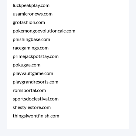
luckpeakplay.com
usamicronews.com
grofashion.com
pokemongoevolutioncalc.com
phishingbase.com
racegamings.com
primejackpotstay.com
pokugaa.com
playvaultgame.com
playgrandresorts.com
romsportal.com
sportsdocfestival.com
shestylestore.com
thingsiwontfinish.com