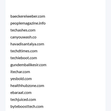
baeckereiweber.com
peoplemagazine.info
techashes.com
canyouwash.co
havadisantalya.com
techdtimes.com
techieboot.com
gundembalikesir.com
itechar.com
yesbold.com
healthhubzone.com
ebaraat.com
techjuiced.com
byteboosttech.com