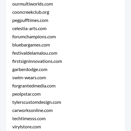
ourmultiworlds.com
cooncreekclub.org
pegpufftimes.com
celestia-arts.com
forumchampions.com
bluebargames.com
festivaldelamalou.com
firstsigninnovations.com
garberdodge.com
swim-wears.com
forgrantedmedia.com
peolpstar.com
tylerscustomdesign.com
carworksonline.com
techtimesss.com
virylstore.com