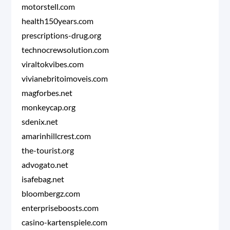
motorstell.com
health150years.com
prescriptions-drug.org
technocrewsolution.com
viraltokvibes.com
vivianebritoimoveis.com
magforbes.net
monkeycap.org
sdenix.net
amarinhillcrest.com
the-tourist.org
advogato.net
isafebag.net
bloombergz.com
enterpriseboosts.com
casino-kartenspiele.com