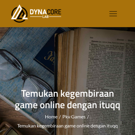
Skip
to
Situs Bandarqq
Mainkan di situs Bandarqq
content
dengan Proses
dengan proses deposit dan
Deposit dan
withdraw cepat. Nikmati
Withdraw Cepat
permainan poker tanpa
gangguan dengan transaksi
yang cepat dan aman.
Temukan kegembiraan
game online dengan ituqq
Home
Pkv Games
Temukan kegembiraan game online dengan ituqq