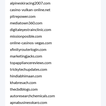
alpineskiracing2007.com
casino-vulkan-online.net
pitrepower.com
mediatown360.com
digitaleyestrainclinic.com
missionposible.com
online-casinos-vegas.com
xfinityrouterlogin.com
marketingjacks.com
topappliancereviews.com
trickytechupdates.com
hindiabhimaan.com
khabresach.com
thecbdblogs.com
autoresearchchemicals.com
apnabusinesskaro.com