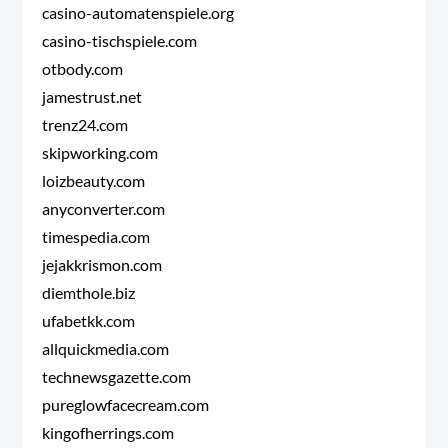
casino-automatenspiele.org
casino-tischspiele.com
otbody.com
jamestrust.net
trenz24.com
skipworking.com
loizbeauty.com
anyconverter.com
timespedia.com
jejakkrismon.com
diemthole.biz
ufabetkk.com
allquickmedia.com
technewsgazette.com
pureglowfacecream.com
kingofherrings.com