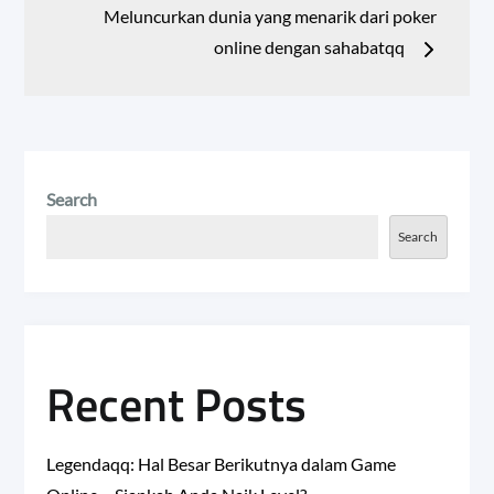
Meluncurkan dunia yang menarik dari poker
online dengan sahabatqq
Search
Search
Recent Posts
Legendaqq: Hal Besar Berikutnya dalam Game