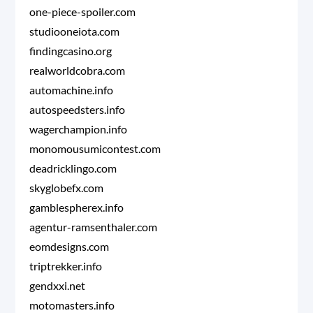
one-piece-spoiler.com
studiooneiota.com
findingcasino.org
realworldcobra.com
automachine.info
autospeedsters.info
wagerchampion.info
monomousumicontest.com
deadricklingo.com
skyglobefx.com
gamblespherex.info
agentur-ramsenthaler.com
eomdesigns.com
triptrekker.info
gendxxi.net
motomasters.info