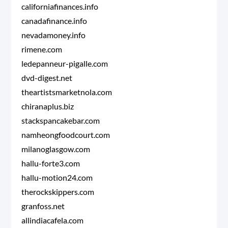
californiafinances.info
canadafinance.info
nevadamoney.info
rimene.com
ledepanneur-pigalle.com
dvd-digest.net
theartistsmarketnola.com
chiranaplus.biz
stackspancakebar.com
namheongfoodcourt.com
milanoglasgow.com
hallu-forte3.com
hallu-motion24.com
therockskippers.com
granfoss.net
allindiacafela.com