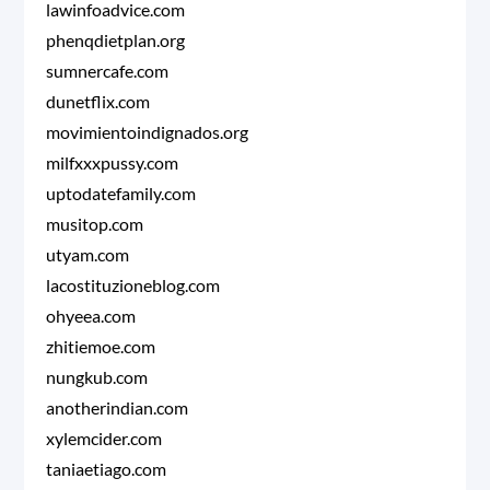
lawinfoadvice.com
phenqdietplan.org
sumnercafe.com
dunetflix.com
movimientoindignados.org
milfxxxpussy.com
uptodatefamily.com
musitop.com
utyam.com
lacostituzioneblog.com
ohyeea.com
zhitiemoe.com
nungkub.com
anotherindian.com
xylemcider.com
taniaetiago.com