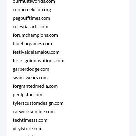
ourmultiworlds.com
cooncreekclub.org
pegpufftimes.com
celestia-arts.com
forumchampions.com
bluebargames.com
festivaldelamalou.com
firstsigninnovations.com
garberdodge.com
swim-wears.com
forgrantedmedia.com
peolpstar.com
tylerscustomdesign.com
carworksonline.com
techtimesss.com
virylstore.com