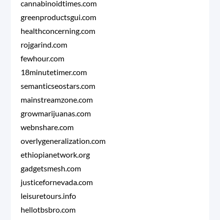
cannabinoidtimes.com
greenproductsgui.com
healthconcerning.com
rojgarind.com
fewhour.com
18minutetimer.com
semanticseostars.com
mainstreamzone.com
growmarijuanas.com
webnshare.com
overlygeneralization.com
ethiopianetwork.org
gadgetsmesh.com
justicefornevada.com
leisuretours.info
hellotbsbro.com