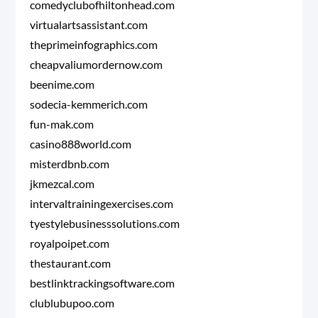
comedyclubofhiltonhead.com
virtualartsassistant.com
theprimeinfographics.com
cheapvaliumordernow.com
beenime.com
sodecia-kemmerich.com
fun-mak.com
casino888world.com
misterdbnb.com
jkmezcal.com
intervaltrainingexercises.com
tyestylebusinesssolutions.com
royalpoipet.com
thestaurant.com
bestlinktrackingsoftware.com
clublubupoo.com