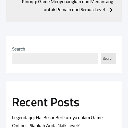
Pinoqq: Game Menyenangkan dan Menantang
untuk Pemain dari Semua Level
Search
Search
Recent Posts
Legendaqq: Hal Besar Berikutnya dalam Game
Online – Siapkah Anda Naik Level?