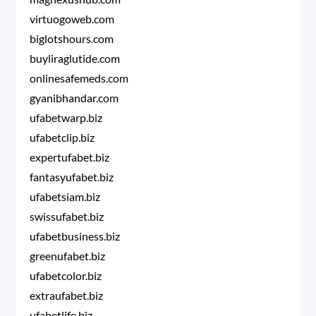
virtuogoweb.com
biglotshours.com
buyliraglutide.com
onlinesafemeds.com
gyanibhandar.com
ufabetwarp.biz
ufabetclip.biz
expertufabet.biz
fantasyufabet.biz
ufabetsiam.biz
swissufabet.biz
ufabetbusiness.biz
greenufabet.biz
ufabetcolor.biz
extraufabet.biz
ufabetlife.biz