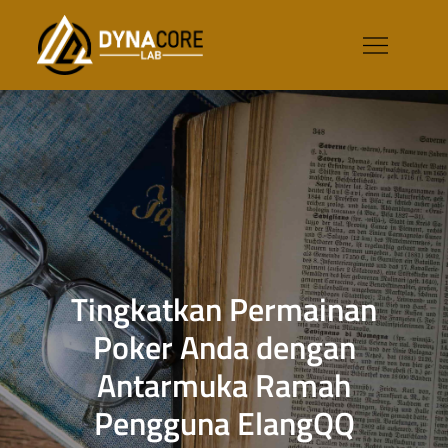
Skip
to
Situs Bandarqq
Mainkan di situs Bandarqq
content
dengan Proses
dengan proses deposit dan
Deposit dan
withdraw cepat. Nikmati
Withdraw Cepat
permainan poker tanpa
gangguan dengan transaksi
yang cepat dan aman.
Tingkatkan Permainan
Poker Anda dengan
Antarmuka Ramah
Pengguna ElangQQ