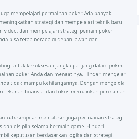
ng juga mempelajari permainan poker. Ada banyak
eningkatkan strategi dan mempelajari teknik baru.
video, dan mempelajari strategi pemain poker
nda bisa tetap berada di depan lawan dan
ting untuk kesuksesan jangka panjang dalam poker.
ainan poker Anda dan menaatinya. Hindari mengejar
Anda tidak mampu kehilangannya. Dengan mengelola
ri tekanan finansial dan fokus memainkan permainan
nan keterampilan mental dan juga permainan strategi.
s dan disiplin selama bermain game. Hindari
bil keputusan berdasarkan logika dan strategi,