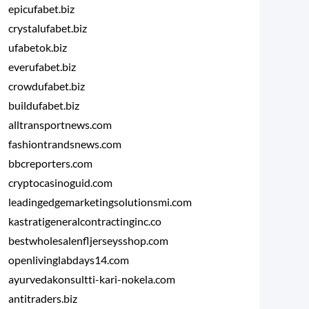
epicufabet.biz
crystalufabet.biz
ufabetok.biz
everufabet.biz
crowdufabet.biz
buildufabet.biz
alltransportnews.com
fashiontrandsnews.com
bbcreporters.com
cryptocasinoguid.com
leadingedgemarketingsolutionsmi.com
kastratigeneralcontractinginc.co
bestwholesalenfljerseysshop.com
openlivinglabdays14.com
ayurvedakonsultti-kari-nokela.com
antitraders.biz