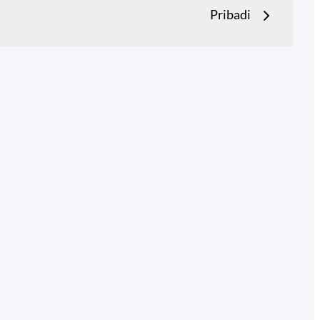
Pribadi