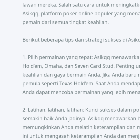
lawan mereka. Salah satu cara untuk meningkat
Asikqq, platform poker online populer yang me
pemain dari semua tingkat keahlian.
Berikut beberapa tips dan strategi sukses di Asik
1. Pilih permainan yang tepat: Asikqq menawark
Hold’em, Omaha, dan Seven Card Stud. Penting u
keahlian dan gaya bermain Anda. Jika Anda baru
pemula seperti Texas Hold’em. Saat Anda mendap
Anda dapat mencoba permainan yang lebih menan
2. Latihan, latihan, latihan: Kunci sukses dalam 
semakin baik Anda jadinya. Asikqq menawarkan
memungkinkan Anda melatih keterampilan dan m
ini untuk mengasah keterampilan Anda dan menja