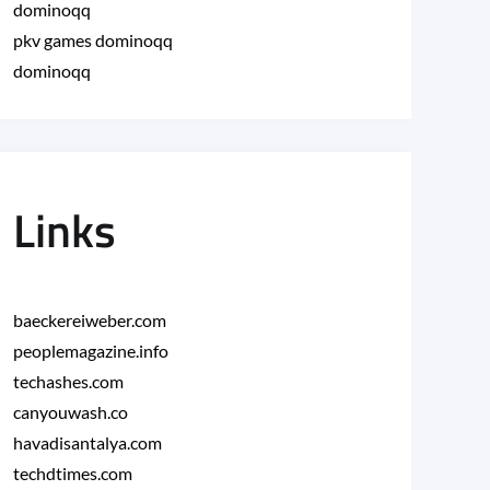
dominoqq
pkv games dominoqq
dominoqq
Links
baeckereiweber.com
peoplemagazine.info
techashes.com
canyouwash.co
havadisantalya.com
techdtimes.com