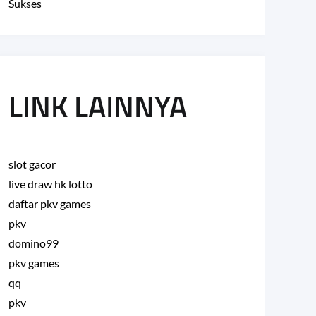
Sukses
LINK LAINNYA
slot gacor
live draw hk lotto
daftar pkv games
pkv
domino99
pkv games
qq
pkv