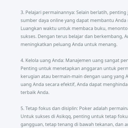
3. Pelajari permainannya: Selain berlatih, penti
sumber daya online yang dapat membantu Anda m
Luangkan waktu untuk membaca buku, menonton 
sukses. Dengan terus belajar dan berkembang, A
meningkatkan peluang Anda untuk menang.
4. Kelola uang Anda: Manajemen uang sangat pen
Penting untuk menetapkan anggaran untuk perm
kerugian atau bermain-main dengan uang yang 
uang Anda secara efektif, Anda dapat menghinda
terbaik Anda.
5. Tetap fokus dan disiplin: Poker adalah permai
Untuk sukses di Asikqq, penting untuk tetap foku
gangguan, tetap tenang di bawah tekanan, dan am