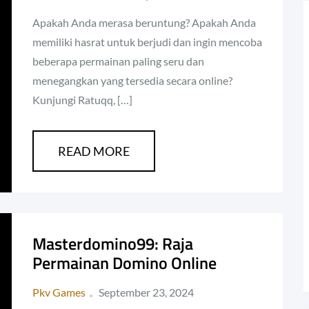
on
Apakah Anda merasa beruntung? Apakah Anda
memiliki hasrat untuk berjudi dan ingin mencoba
beberapa permainan paling seru dan
menegangkan yang tersedia secara online?
Kunjungi Ratuqq, […]
READ MORE
Masterdomino99: Raja
Permainan Domino Online
Posted
Pkv Games
September 23, 2024