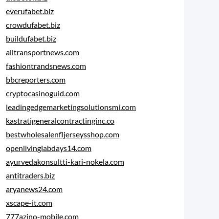
everufabet.biz
crowdufabet.biz
buildufabet.biz
alltransportnews.com
fashiontrandsnews.com
bbcreporters.com
cryptocasinoguid.com
leadingedgemarketingsolutionsmi.com
kastratigeneralcontractinginc.co
bestwholesalenfljerseysshop.com
openlivinglabdays14.com
ayurvedakonsultti-kari-nokela.com
antitraders.biz
aryanews24.com
xscape-it.com
777azino-mobile.com