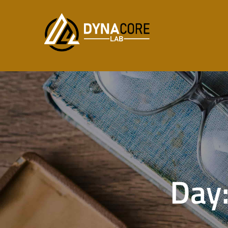
Skip
to
content
Situs Ba
Mainkan di situs B
aman.
Day