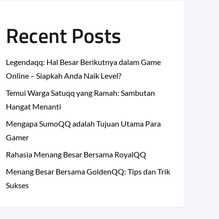
Recent Posts
Legendaqq: Hal Besar Berikutnya dalam Game
Online – Siapkah Anda Naik Level?
Temui Warga Satuqq yang Ramah: Sambutan
Hangat Menanti
Mengapa SumoQQ adalah Tujuan Utama Para
Gamer
Rahasia Menang Besar Bersama RoyalQQ
Menang Besar Bersama GoldenQQ: Tips dan Trik
Sukses