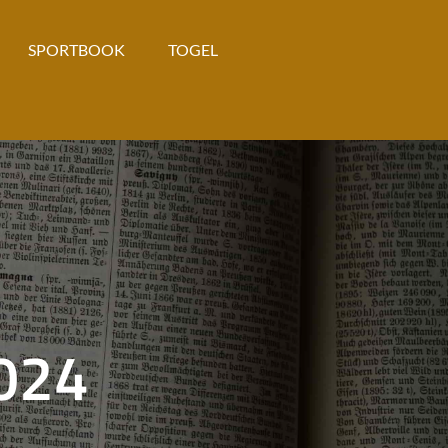
SPORTBOOK
TOGEL
an Withdraw Cepat
ainan poker tanpa gangguan dengan transaksi yang cepat dan
024