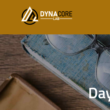
Skip
to
content
Situs Ba
Mainkan di situs B
aman.
Da