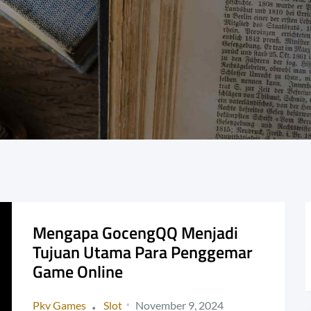
Mengapa GocengQQ Menjadi
Tujuan Utama Para Penggemar
Game Online
Posted
Pkv Games
Slot
November 9, 2024