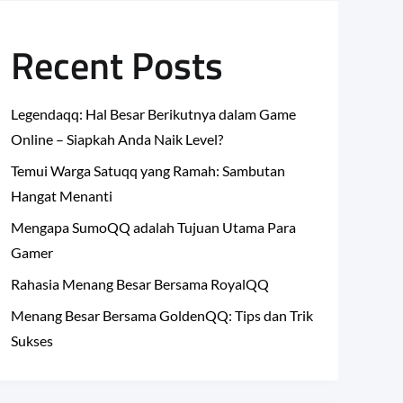
Recent Posts
Legendaqq: Hal Besar Berikutnya dalam Game
Online – Siapkah Anda Naik Level?
Temui Warga Satuqq yang Ramah: Sambutan
Hangat Menanti
Mengapa SumoQQ adalah Tujuan Utama Para
Gamer
Rahasia Menang Besar Bersama RoyalQQ
Menang Besar Bersama GoldenQQ: Tips dan Trik
Sukses