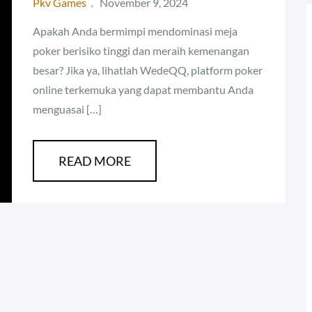
Posted
Pkv Games
November 9, 2024
on
Apakah Anda bermimpi mendominasi meja
poker berisiko tinggi dan meraih kemenangan
besar? Jika ya, lihatlah WedeQQ, platform poker
online terkemuka yang dapat membantu Anda
menguasai […]
READ MORE