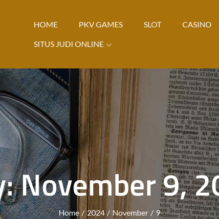
HOME
PKV GAMES
SLOT
CASINO
ndarqq dengan Proses Deposit d
andarqq dengan proses deposit dan withdraw cepat. Nikmati perm
SITUS JUDI ONLINE
y:
November 9, 2
Home
2024
November
9