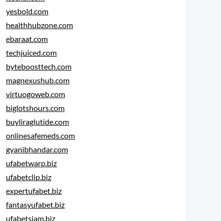
yesbold.com
healthhubzone.com
ebaraat.com
techjuiced.com
byteboosttech.com
magnexushub.com
virtuogoweb.com
biglotshours.com
buyliraglutide.com
onlinesafemeds.com
gyanibhandar.com
ufabetwarp.biz
ufabetclip.biz
expertufabet.biz
fantasyufabet.biz
ufabetsiam.biz