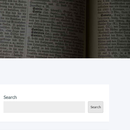
Search
Search