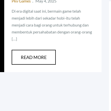
Posted
Pkv Games
May 4, 2025
on
Di era digital saat ini, bermain game telah
menjadi lebih dari sekadar hobi-itu telah
menjadi cara bagi orang untuk terhubung dan
membentuk persahabatan dengan orang-orang
[…]
READ MORE