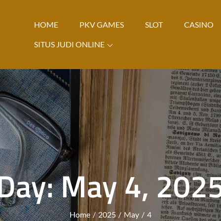
HOME
PKV GAMES
SLOT
CASINO
ndarqq dengan Proses Deposit d
andarqq dengan proses deposit dan withdraw cepat. Nikmati perm
SITUS JUDI ONLINE
Day:
May 4, 202
Home
2025
May
4