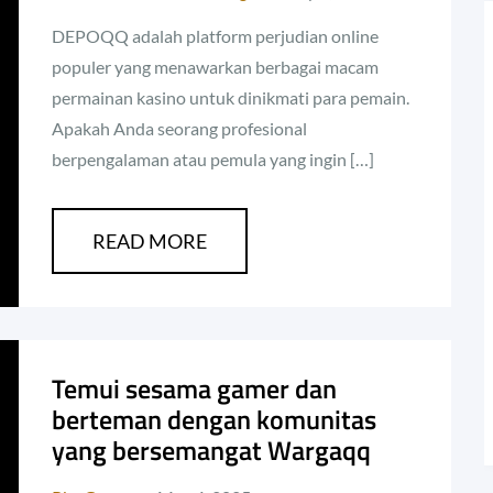
on
DEPOQQ adalah platform perjudian online
populer yang menawarkan berbagai macam
permainan kasino untuk dinikmati para pemain.
Apakah Anda seorang profesional
berpengalaman atau pemula yang ingin […]
READ MORE
Temui sesama gamer dan
berteman dengan komunitas
yang bersemangat Wargaqq