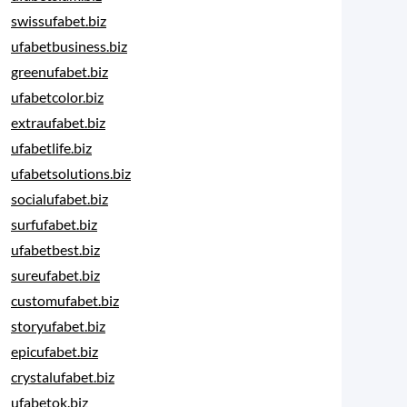
swissufabet.biz
ufabetbusiness.biz
greenufabet.biz
ufabetcolor.biz
extraufabet.biz
ufabetlife.biz
ufabetsolutions.biz
socialufabet.biz
surfufabet.biz
ufabetbest.biz
sureufabet.biz
customufabet.biz
storyufabet.biz
epicufabet.biz
crystalufabet.biz
ufabetok.biz