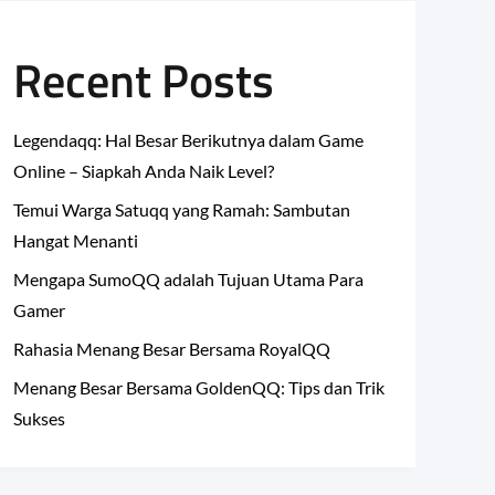
Recent Posts
Legendaqq: Hal Besar Berikutnya dalam Game
Online – Siapkah Anda Naik Level?
Temui Warga Satuqq yang Ramah: Sambutan
Hangat Menanti
Mengapa SumoQQ adalah Tujuan Utama Para
Gamer
Rahasia Menang Besar Bersama RoyalQQ
Menang Besar Bersama GoldenQQ: Tips dan Trik
Sukses