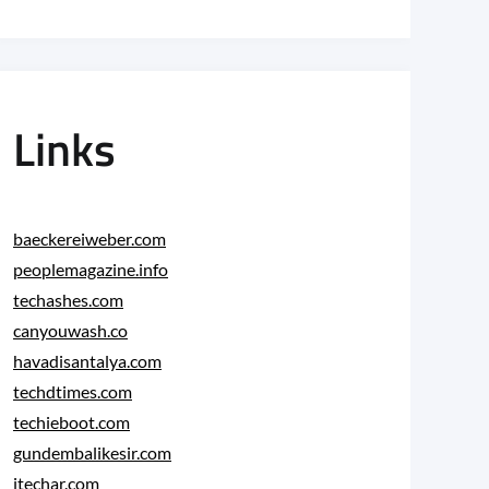
Links
baeckereiweber.com
peoplemagazine.info
techashes.com
canyouwash.co
havadisantalya.com
techdtimes.com
techieboot.com
gundembalikesir.com
itechar.com