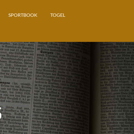
SPORTBOOK
TOGEL
an Withdraw Cepat
ainan poker tanpa gangguan dengan transaksi yang cepat dan
5