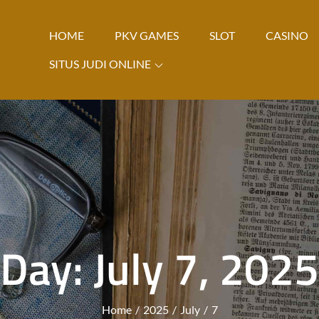
HOME
PKV GAMES
SLOT
CASINO
ndarqq dengan Proses Deposit d
andarqq dengan proses deposit dan withdraw cepat. Nikmati perm
SITUS JUDI ONLINE
Day:
July 7, 2025
Home
2025
July
7