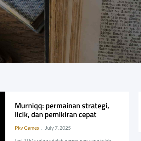
Murniqq: permainan strategi,
licik, dan pemikiran cepat
Posted
Pkv Games
July 7, 2025
on
[ad_1] Murniqq adalah permainan yang telah