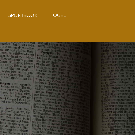
SPORTBOOK
TOGEL
an Withdraw Cepat
ainan poker tanpa gangguan dengan transaksi yang cepat dan