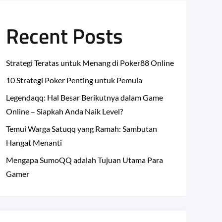
Recent Posts
Strategi Teratas untuk Menang di Poker88 Online
10 Strategi Poker Penting untuk Pemula
Legendaqq: Hal Besar Berikutnya dalam Game
Online – Siapkah Anda Naik Level?
Temui Warga Satuqq yang Ramah: Sambutan
Hangat Menanti
Mengapa SumoQQ adalah Tujuan Utama Para
Gamer