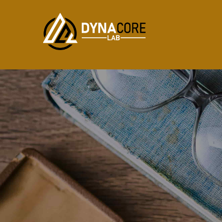
Skip
to
content
Situs Ba
Mainkan di situs B
aman.