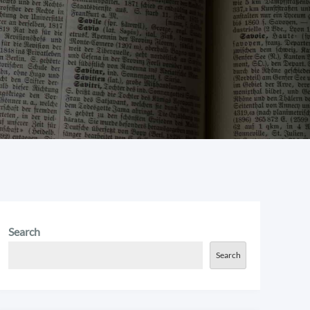
Search
Search