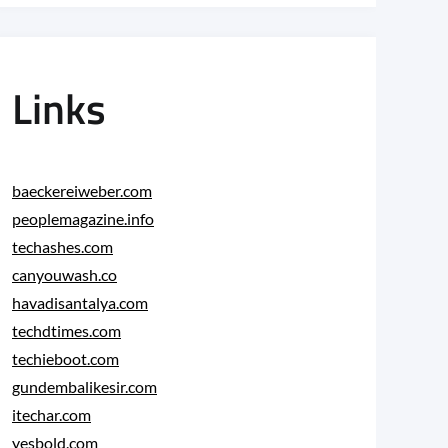
Links
baeckereiweber.com
peoplemagazine.info
techashes.com
canyouwash.co
havadisantalya.com
techdtimes.com
techieboot.com
gundembalikesir.com
itechar.com
yesbold.com