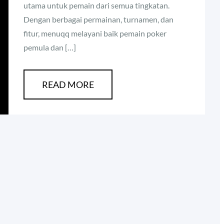
utama untuk pemain dari semua tingkatan.
Dengan berbagai permainan, turnamen, dan
fitur, menuqq melayani baik pemain poker
pemula dan […]
READ MORE