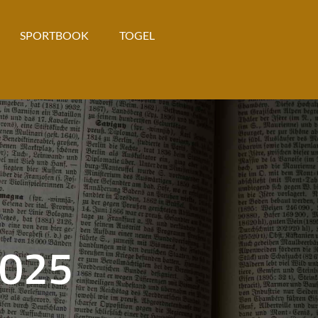
SPORTBOOK
TOGEL
an Withdraw Cepat
ainan poker tanpa gangguan dengan transaksi yang cepat dan
2025