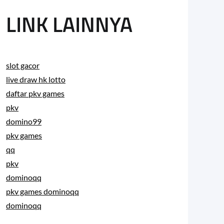
LINK LAINNYA
slot gacor
live draw hk lotto
daftar pkv games
pkv
domino99
pkv games
qq
pkv
dominoqq
pkv games dominoqq
dominoqq