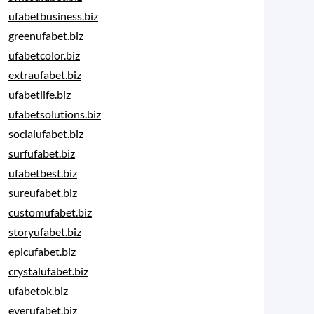
ufabetbusiness.biz
greenufabet.biz
ufabetcolor.biz
extraufabet.biz
ufabetlife.biz
ufabetsolutions.biz
socialufabet.biz
surfufabet.biz
ufabetbest.biz
sureufabet.biz
customufabet.biz
storyufabet.biz
epicufabet.biz
crystalufabet.biz
ufabetok.biz
everufabet.biz