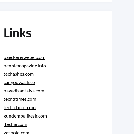
Links
baeckereiweber.com
peoplemagazine.info
techashes.com
canyouwash.co
havadisantalya.com
techdtimes.com
techieboot.com
gundembalikesir.com
itechar.com
yesbold.com