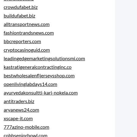
crowdufabet.biz
buildufabet.biz
alltransportnews.com
fashiontrandsnews.com
bbcreporters.com
cryptocasinoguid.com
leadingedgemarketingsolutionsmi.com
kastratigeneralcontractinginc.co
bestwholesalenfljerseysshop.com
openlivinglabdays14.com
ayurvedakonsultti-kari-nokela.com
antitraders.biz
aryanews24.com
xscape-it.com
777azino-mobile.com
cobbseniorbowl.com