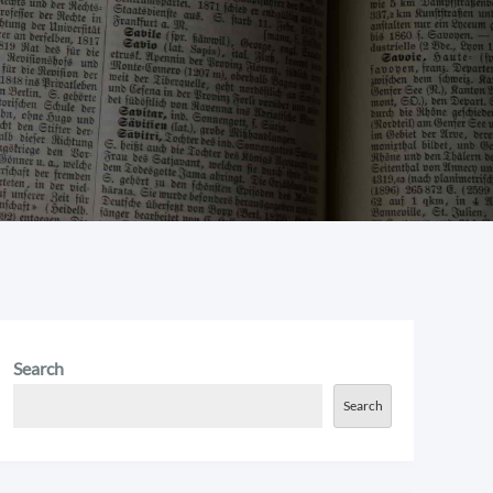
Search
Search