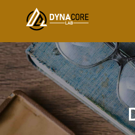
Skip
to
content
Situs Ba
Mainkan di situs B
aman.