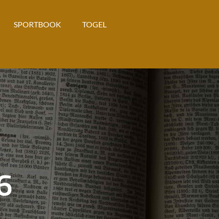
SPORTBOOK
TOGEL
an Withdraw Cepat
ainan poker tanpa gangguan dengan transaksi yang cepat dan
6