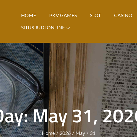
HOME
PKV GAMES
SLOT
CASINO
ndarqq dengan Proses Deposit d
andarqq dengan proses deposit dan withdraw cepat. Nikmati perm
SITUS JUDI ONLINE
Day:
May 31, 202
Home
2026
May
31