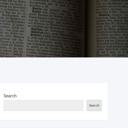
Search
Search