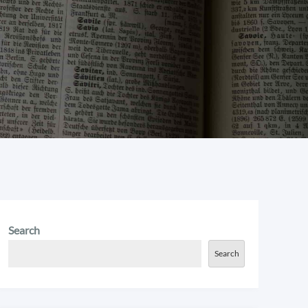
Search
Search