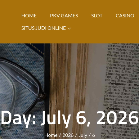
HOME
PKV GAMES
SLOT
CASINO
ndarqq dengan Proses Deposit d
andarqq dengan proses deposit dan withdraw cepat. Nikmati perm
SITUS JUDI ONLINE
Day:
July 6, 2026
Home
2026
July
6