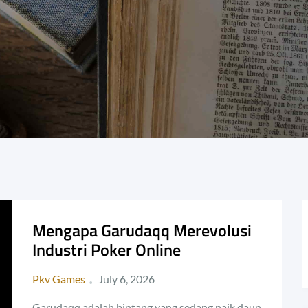
Mengapa Garudaqq Merevolusi
Industri Poker Online
Posted
Pkv Games
July 6, 2026
on
Garudaqq adalah bintang yang sedang naik daun