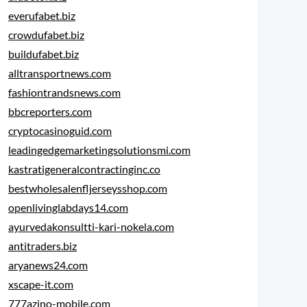
everufabet.biz
crowdufabet.biz
buildufabet.biz
alltransportnews.com
fashiontrandsnews.com
bbcreporters.com
cryptocasinoguid.com
leadingedgemarketingsolutionsmi.com
kastratigeneralcontractinginc.co
bestwholesalenfljerseysshop.com
openlivinglabdays14.com
ayurvedakonsultti-kari-nokela.com
antitraders.biz
aryanews24.com
xscape-it.com
777azino-mobile.com