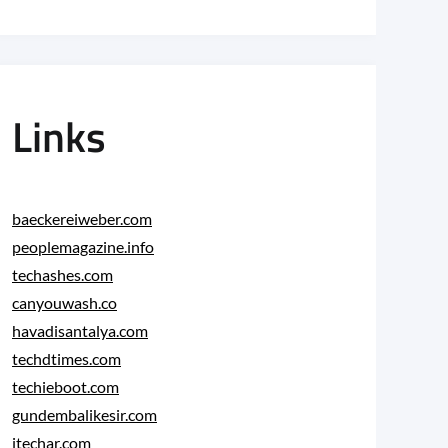
Links
baeckereiweber.com
peoplemagazine.info
techashes.com
canyouwash.co
havadisantalya.com
techdtimes.com
techieboot.com
gundembalikesir.com
itechar.com