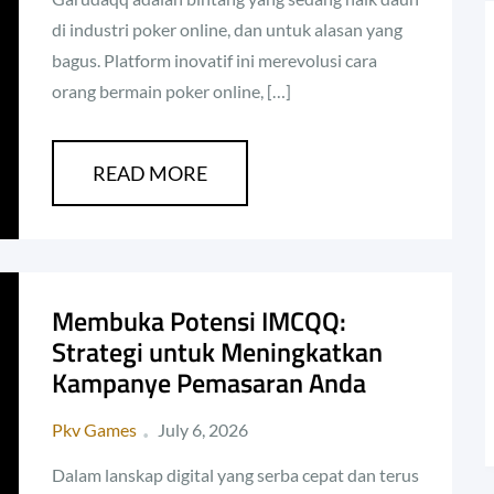
di industri poker online, dan untuk alasan yang
bagus. Platform inovatif ini merevolusi cara
orang bermain poker online, […]
READ MORE
Membuka Potensi IMCQQ:
Strategi untuk Meningkatkan
Kampanye Pemasaran Anda
Posted
Pkv Games
July 6, 2026
on
Dalam lanskap digital yang serba cepat dan terus