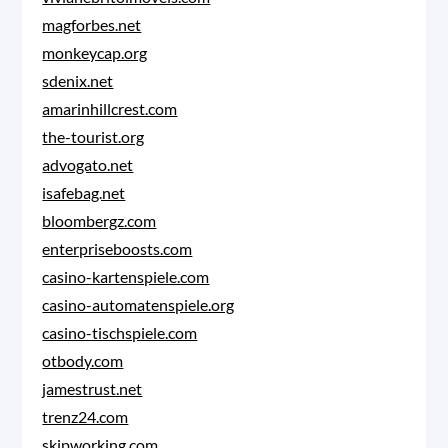
magforbes.net
monkeycap.org
sdenix.net
amarinhillcrest.com
the-tourist.org
advogato.net
isafebag.net
bloombergz.com
enterpriseboosts.com
casino-kartenspiele.com
casino-automatenspiele.org
casino-tischspiele.com
otbody.com
jamestrust.net
trenz24.com
skipworking.com