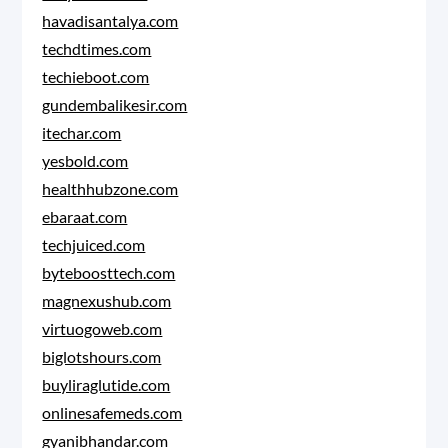
havadisantalya.com
techdtimes.com
techieboot.com
gundembalikesir.com
itechar.com
yesbold.com
healthhubzone.com
ebaraat.com
techjuiced.com
byteboosttech.com
magnexushub.com
virtuogoweb.com
biglotshours.com
buyliraglutide.com
onlinesafemeds.com
gyanibhandar.com