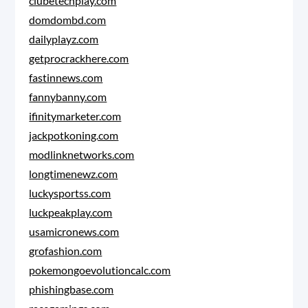
clubetechplay.com
domdombd.com
dailyplayz.com
getprocrackhere.com
fastinnews.com
fannybanny.com
ifinitymarketer.com
jackpotkoning.com
modlinknetworks.com
longtimenewz.com
luckysportss.com
luckpeakplay.com
usamicronews.com
grofashion.com
pokemongoevolutioncalc.com
phishingbase.com