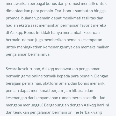
menawarkan berbagai bonus dan promosi menarik untuk
dimanfaatkan para pemain. Dari bonus sambutan hingga
promosi bulanan, pemain dapat menikmati fasilitas dan
hadiah ekstra saat memainkan permainan favorit mereka
di Asikqq. Bonus ini tidak hanya menambah keseruan
bermain, namun juga memberikan pemain kesempatan
untuk meningkatkan kemenangannya dan memaksimalkan
pengalaman bermainnya.
Secara keseluruhan, Asikqq menawarkan pengalaman
bermain game online terbaik kepada para pemain. Dengan
beragam permainan, platform aman, dan bonus menarik,
pemain dapat menikmati berjam-jam hiburan dan
kesenangan dari kenyamanan rumah mereka sendiri. Jadi
mengapa menunggu? Bergabunglah dengan Asikqq hari ini
dan temukan pengalaman bermain online terbaik yang