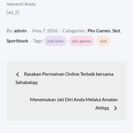
menanti Anda.
[ad_2]
Posted
Categories
By:
admin
May 7, 2026
Categories :
Pkv Games
,
Slot
,
:
on
Sportbook
Tags:
judi bola
pkv games
slot
Post
Rasakan Permainan Online Terbaik bersama
navigation
Sahabatqq
Menemukan Jati Diri Anda Melalui Amalan
Ahliqq