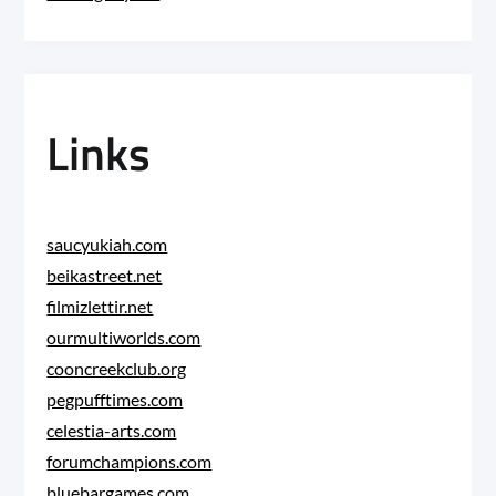
Links
saucyukiah.com
beikastreet.net
filmizlettir.net
ourmultiworlds.com
cooncreekclub.org
pegpufftimes.com
celestia-arts.com
forumchampions.com
bluebargames.com