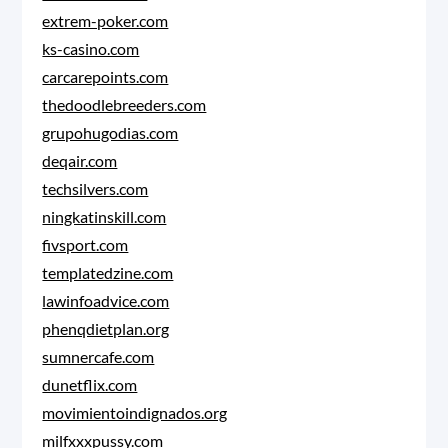
extrem-poker.com
ks-casino.com
carcarepoints.com
thedoodlebreeders.com
grupohugodias.com
deqair.com
techsilvers.com
ningkatinskill.com
fivsport.com
templatedzine.com
lawinfoadvice.com
phenqdietplan.org
sumnercafe.com
dunetflix.com
movimientoindignados.org
milfxxxpussy.com