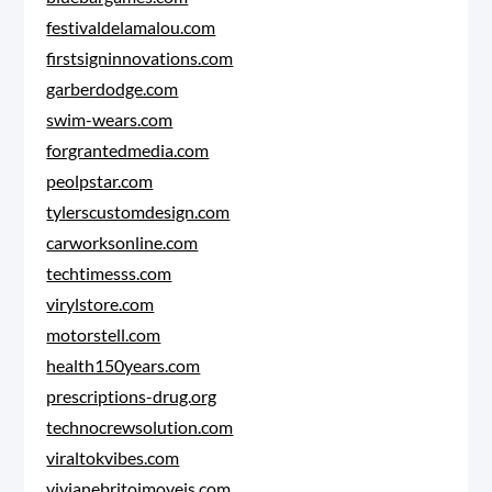
festivaldelamalou.com
firstsigninnovations.com
garberdodge.com
swim-wears.com
forgrantedmedia.com
peolpstar.com
tylerscustomdesign.com
carworksonline.com
techtimesss.com
virylstore.com
motorstell.com
health150years.com
prescriptions-drug.org
technocrewsolution.com
viraltokvibes.com
vivianebritoimoveis.com