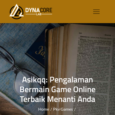
Skip
to
Situs Bandarqq
Mainkan di situs Bandarqq dengan
content
dengan Proses
proses deposit dan withdraw
Deposit dan
cepat. Nikmati permainan poker
Withdraw Cepat
tanpa gangguan dengan transaksi
yang cepat dan aman.
Asikqq: Pengalaman
Bermain Game Online
Terbaik Menanti Anda
Home
Pkv Games