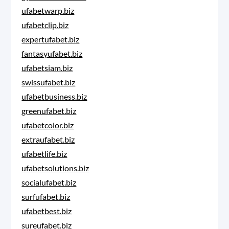
ufabetwarp.biz
ufabetclip.biz
expertufabet.biz
fantasyufabet.biz
ufabetsiam.biz
swissufabet.biz
ufabetbusiness.biz
greenufabet.biz
ufabetcolor.biz
extraufabet.biz
ufabetlife.biz
ufabetsolutions.biz
socialufabet.biz
surfufabet.biz
ufabetbest.biz
sureufabet.biz