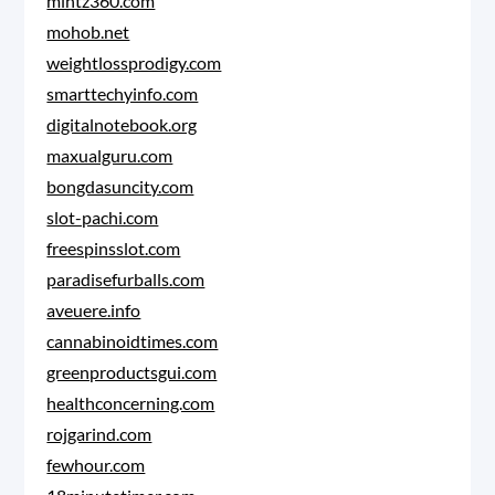
mintz360.com
mohob.net
weightlossprodigy.com
smarttechyinfo.com
digitalnotebook.org
maxualguru.com
bongdasuncity.com
slot-pachi.com
freespinsslot.com
paradisefurballs.com
aveuere.info
cannabinoidtimes.com
greenproductsgui.com
healthconcerning.com
rojgarind.com
fewhour.com