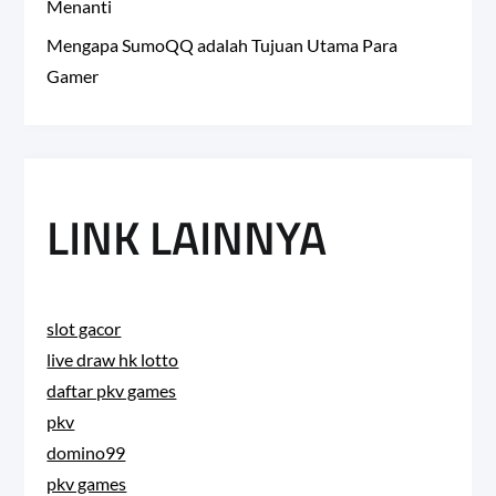
Menanti
Mengapa SumoQQ adalah Tujuan Utama Para
Gamer
LINK LAINNYA
slot gacor
live draw hk lotto
daftar pkv games
pkv
domino99
pkv games