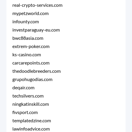
real-crypto-services.com
mypetzworld.com
infounty.com
investparaguay-eu.com
bwc88asia.com
extrem-poker.com
ks-casino.com
carcarepoints.com
thedoodlebreeders.com
grupohugodias.com
deqair.com
techsilvers.com
ningkatinskill.com
fivsport.com
templatedzine.com
lawinfoadvice.com