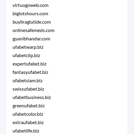
virtuogoweb.com
biglotshours.com
buyliraglutide.com
onlinesafemeds.com
gyanibhandar.com
ufabetwarp.biz
ufabetclip.biz
expertufabet.biz
fantasyufabet.biz
ufabetsiam.biz
swissufabet.biz
ufabetbusiness.biz
greenufabet.biz
ufabetcolor.biz
extraufabet.biz
ufabetlife.biz