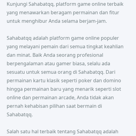
Kunjungi Sahabatqq, platform game online terbaik
yang menawarkan beragam permainan dan fitur
untuk menghibur Anda selama berjam-jam.
Sahabatqq adalah platform game online populer
yang melayani pemain dari semua tingkat keahlian
dan minat. Baik Anda seorang profesional
berpengalaman atau gamer biasa, selalu ada
sesuatu untuk semua orang di Sahabatqq. Dari
permainan kartu klasik seperti poker dan domino
hingga permainan baru yang menarik seperti slot
online dan permainan arcade, Anda tidak akan
pernah kehabisan pilihan saat bermain di
Sahabatqq.
Salah satu hal terbaik tentang Sahabatqq adalah