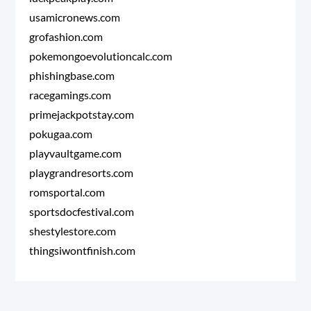
usamicronews.com
grofashion.com
pokemongoevolutioncalc.com
phishingbase.com
racegamings.com
primejackpotstay.com
pokugaa.com
playvaultgame.com
playgrandresorts.com
romsportal.com
sportsdocfestival.com
shestylestore.com
thingsiwontfinish.com