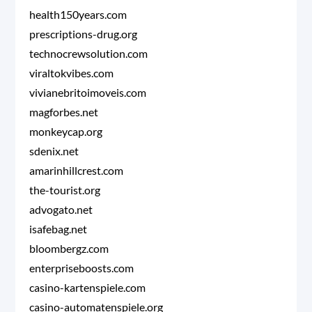
health150years.com
prescriptions-drug.org
technocrewsolution.com
viraltokvibes.com
vivianebritoimoveis.com
magforbes.net
monkeycap.org
sdenix.net
amarinhillcrest.com
the-tourist.org
advogato.net
isafebag.net
bloombergz.com
enterpriseboosts.com
casino-kartenspiele.com
casino-automatenspiele.org