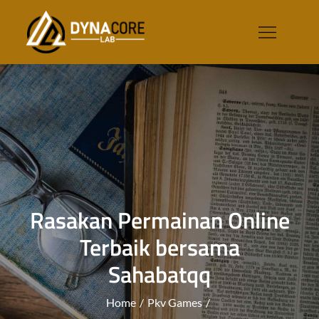
Skip
to
Situs Bandarqq
Mainkan di situs Bandarqq
content
dengan Proses
dengan proses deposit dan
Deposit dan
withdraw cepat. Nikmati
Withdraw Cepat
permainan poker tanpa
gangguan dengan transaksi
yang cepat dan aman.
Rasakan Permainan Online
Terbaik bersama
Sahabatqq
Home
Pkv Games