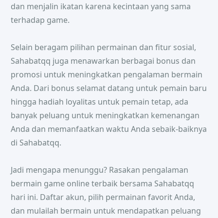
dan menjalin ikatan karena kecintaan yang sama
terhadap game.
Selain beragam pilihan permainan dan fitur sosial,
Sahabatqq juga menawarkan berbagai bonus dan
promosi untuk meningkatkan pengalaman bermain
Anda. Dari bonus selamat datang untuk pemain baru
hingga hadiah loyalitas untuk pemain tetap, ada
banyak peluang untuk meningkatkan kemenangan
Anda dan memanfaatkan waktu Anda sebaik-baiknya
di Sahabatqq.
Jadi mengapa menunggu? Rasakan pengalaman
bermain game online terbaik bersama Sahabatqq
hari ini. Daftar akun, pilih permainan favorit Anda,
dan mulailah bermain untuk mendapatkan peluang