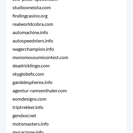
studiooneiota.com
findingcasino.org
realworldcobra.com
automachine.info
autospeedsters.info
wagerchampion.info
monomousumicontest.com
deadricklingo.com
skyglobefx.com
gamblespherex.info
agentur-ramsenthaler.com
eomdesigns.com
triptrekker.info
gendxxi.net
motomasters.info
mycarzone.info