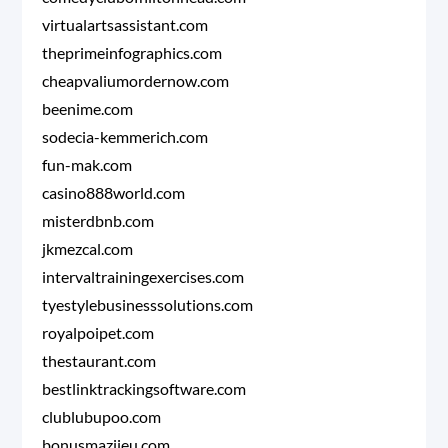
virtualartsassistant.com
theprimeinfographics.com
cheapvaliumordernow.com
beenime.com
sodecia-kemmerich.com
fun-mak.com
casino888world.com
misterdbnb.com
jkmezcal.com
intervaltrainingexercises.com
tyestylebusinesssolutions.com
royalpoipet.com
thestaurant.com
bestlinktrackingsoftware.com
clublubupoo.com
bonusmazijeu.com