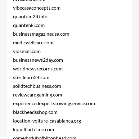
vibecasaconcepts.com
quantum24.info
quantenki.com
businessmagazineusa.com
medicwellcare.com
vidsmall.com
businessnews2day.com
worldnewsrecords.com
sterilepro24.com
solidtechbusiness.com
reviewcardgaming.com
experiencedexpertstowingservice.com
blackheadsshop.com
location-voiture-casablanca.org
kpaulbartelme.com
comedyclubofhiltonhead.com