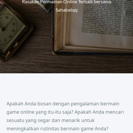
Rasakan Permainan Online Terbaik bersama
Sahabatqq
Apakah Anda bosan dengan pengalaman bermain
game online yang itu-itu saja? Apakah Anda mencari
sesuatu yang segar dan menarik untuk
meningkatkan rutinitas bermain game Anda?