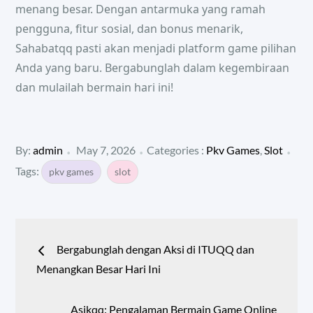
menang besar. Dengan antarmuka yang ramah
pengguna, fitur sosial, dan bonus menarik,
Sahabatqq pasti akan menjadi platform game pilihan
Anda yang baru. Bergabunglah dalam kegembiraan
dan mulailah bermain hari ini!
Posted
Categories
By:
admin
May 7, 2026
Categories :
Pkv Games
,
Slot
:
on
Tags:
pkv games
slot
Post
Bergabunglah dengan Aksi di ITUQQ dan
navigation
Menangkan Besar Hari Ini
Asikqq: Pengalaman Bermain Game Online