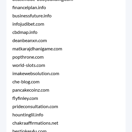
financelplan.info
businessfuture.info
infojudibet.com
cbdmap.info
deanbeanxn.com
matkarajdhanigame.com
popthrone.com
world-slots.com
imakewebsolution.com
che-blog.com
pancakecoinz.com
flyfinley.com
prideconsultation.com
hountinglil.info
chakraaffirmations.net
bestjokes4u.com