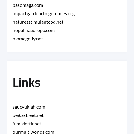
pasomaga.com
impactgardencbdgummies.org
naturesstimulantcbd.net
nopalinaeuropa.com
biomagnify.net
Links
saucyukiah.com
beikastreet.net
filmizlettir.net
ourmultiworlds.com