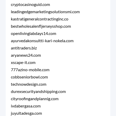
cryptocasinoguid.com
leadingedgemarketingsolutionsmi.com
kastratigeneralcontractinginc.co
bestwholesalenfljerseysshop.com
openlivinglabdays14.com
ayurvedakonsultti-kari-nokela.com
antitraders.biz
aryanews24.com
xscape-it.com
777azino-mobile.com
cobbseniorbowl.com
technowdesign.com
durexsecurityandshipping.com
cityroofingandplannig.com
ivdabergasa.com
juyultadesga.com