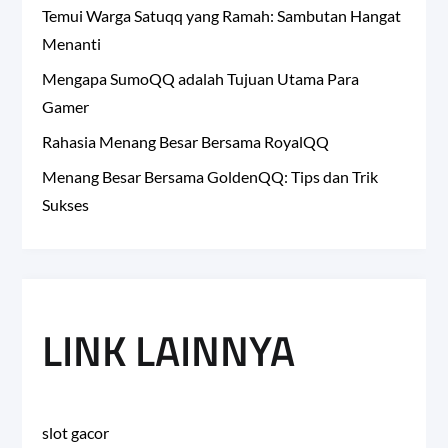
Temui Warga Satuqq yang Ramah: Sambutan Hangat
Menanti
Mengapa SumoQQ adalah Tujuan Utama Para
Gamer
Rahasia Menang Besar Bersama RoyalQQ
Menang Besar Bersama GoldenQQ: Tips dan Trik
Sukses
LINK LAINNYA
slot gacor