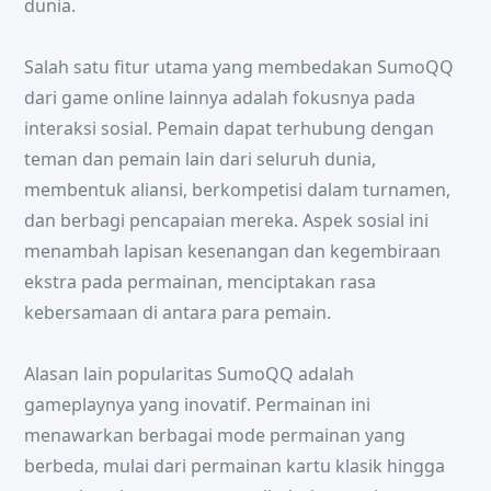
dunia.
Salah satu fitur utama yang membedakan SumoQQ
dari game online lainnya adalah fokusnya pada
interaksi sosial. Pemain dapat terhubung dengan
teman dan pemain lain dari seluruh dunia,
membentuk aliansi, berkompetisi dalam turnamen,
dan berbagi pencapaian mereka. Aspek sosial ini
menambah lapisan kesenangan dan kegembiraan
ekstra pada permainan, menciptakan rasa
kebersamaan di antara para pemain.
Alasan lain popularitas SumoQQ adalah
gameplaynya yang inovatif. Permainan ini
menawarkan berbagai mode permainan yang
berbeda, mulai dari permainan kartu klasik hingga