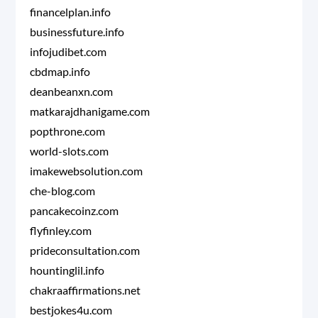
financelplan.info
businessfuture.info
infojudibet.com
cbdmap.info
deanbeanxn.com
matkarajdhanigame.com
popthrone.com
world-slots.com
imakewebsolution.com
che-blog.com
pancakecoinz.com
flyfinley.com
prideconsultation.com
hountinglil.info
chakraaffirmations.net
bestjokes4u.com