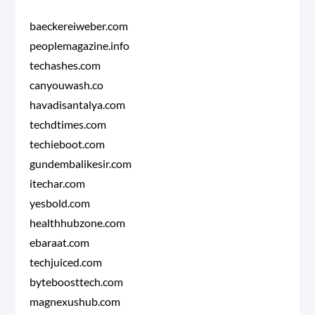
baeckereiweber.com
peoplemagazine.info
techashes.com
canyouwash.co
havadisantalya.com
techdtimes.com
techieboot.com
gundembalikesir.com
itechar.com
yesbold.com
healthhubzone.com
ebaraat.com
techjuiced.com
byteboosttech.com
magnexushub.com