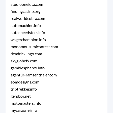
studiooneiota.com
findingcasino.org
realworldcobra.com
automachine.info
autospeedsters.info
wagerchampion.info
monomousumicontest.com
deadricklingo.com
skyglobefx.com
gamblespherex.info
agentur-ramsenthaler.com
eomdesigns.com
triptrekker.info
gendxxi.net
motomasters.info
mycarzone.info