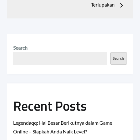
Terlupakan
Search
Search
Recent Posts
Legendaqq: Hal Besar Berikutnya dalam Game
Online – Siapkah Anda Naik Level?