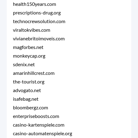
health150years.com
prescriptions-drug.org
technocrewsolution.com
viraltokvibes.com
vivianebritoimoveis.com
magforbes.net
monkeycap.org
sdenix.net
amarinhillcrest.com
the-tourist.org
advogato.net
isafebag.net
bloombergz.com
enterpriseboosts.com
casino-kartenspiele.com
casino-automatenspiele.org