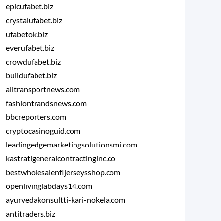
epicufabet.biz
crystalufabet.biz
ufabetok.biz
everufabet.biz
crowdufabet.biz
buildufabet.biz
alltransportnews.com
fashiontrandsnews.com
bbcreporters.com
cryptocasinoguid.com
leadingedgemarketingsolutionsmi.com
kastratigeneralcontractinginc.co
bestwholesalenfljerseysshop.com
openlivinglabdays14.com
ayurvedakonsultti-kari-nokela.com
antitraders.biz