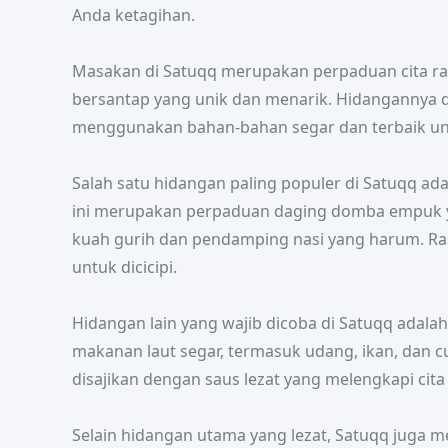
Anda ketagihan.
Masakan di Satuqq merupakan perpaduan cita ra
bersantap yang unik dan menarik. Hidangannya d
menggunakan bahan-bahan segar dan terbaik unt
Salah satu hidangan paling populer di Satuqq ad
ini merupakan perpaduan daging domba empuk y
kuah gurih dan pendamping nasi yang harum. Ras
untuk dicicipi.
Hidangan lain yang wajib dicoba di Satuqq adala
makanan laut segar, termasuk udang, ikan, dan
disajikan dengan saus lezat yang melengkapi cit
Selain hidangan utama yang lezat, Satuqq juga 