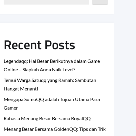
Recent Posts
Legendaqq: Hal Besar Berikutnya dalam Game
Online – Siapkah Anda Naik Level?
Temui Warga Satuqq yang Ramah: Sambutan
Hangat Menanti
Mengapa SumoQQ adalah Tujuan Utama Para
Gamer
Rahasia Menang Besar Bersama RoyalQQ
Menang Besar Bersama GoldenQQ: Tips dan Trik