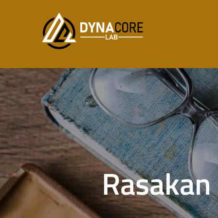
Skip
to
content
Situs B
Mainkan di situs
yang cepat dan 
Rasakan 