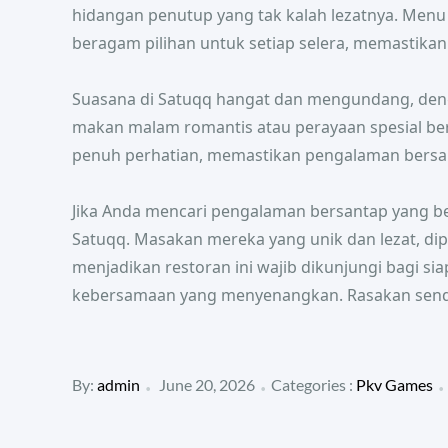
hidangan penutup yang tak kalah lezatnya. Menu
beragam pilihan untuk setiap selera, memastika
Suasana di Satuqq hangat dan mengundang, den
makan malam romantis atau perayaan spesial be
penuh perhatian, memastikan pengalaman bers
Jika Anda mencari pengalaman bersantap yang be
Satuqq. Masakan mereka yang unik dan lezat, 
menjadikan restoran ini wajib dikunjungi bagi 
kebersamaan yang menyenangkan. Rasakan sendiri
Posted
Categories
By:
admin
June 20, 2026
Categories :
Pkv Games
:
on