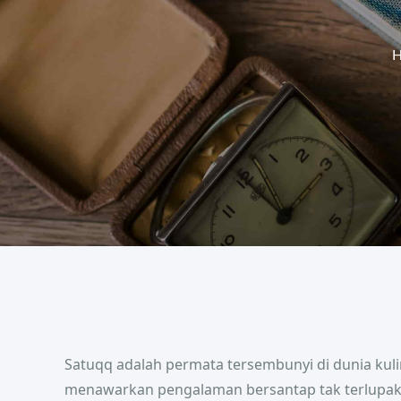
Satuqq adalah permata tersembunyi di dunia kuline
menawarkan pengalaman bersantap tak terlupa