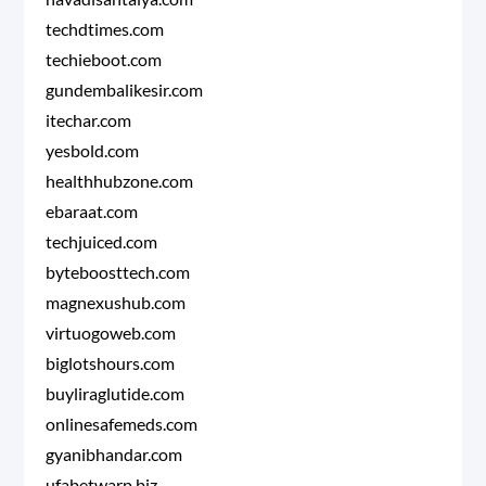
techdtimes.com
techieboot.com
gundembalikesir.com
itechar.com
yesbold.com
healthhubzone.com
ebaraat.com
techjuiced.com
byteboosttech.com
magnexushub.com
virtuogoweb.com
biglotshours.com
buyliraglutide.com
onlinesafemeds.com
gyanibhandar.com
ufabetwarp.biz