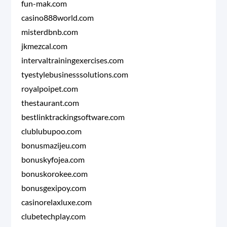
fun-mak.com
casino888world.com
misterdbnb.com
jkmezcal.com
intervaltrainingexercises.com
tyestylebusinesssolutions.com
royalpoipet.com
thestaurant.com
bestlinktrackingsoftware.com
clublubupoo.com
bonusmazijeu.com
bonuskyfojea.com
bonuskorokee.com
bonusgexipoy.com
casinorelaxluxe.com
clubetechplay.com