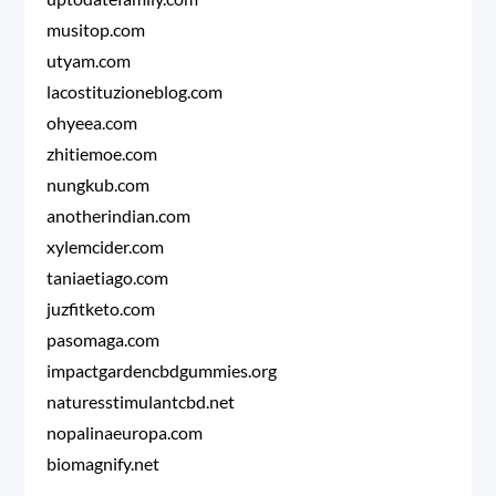
musitop.com
utyam.com
lacostituzioneblog.com
ohyeea.com
zhitiemoe.com
nungkub.com
anotherindian.com
xylemcider.com
taniaetiago.com
juzfitketo.com
pasomaga.com
impactgardencbdgummies.org
naturesstimulantcbd.net
nopalinaeuropa.com
biomagnify.net