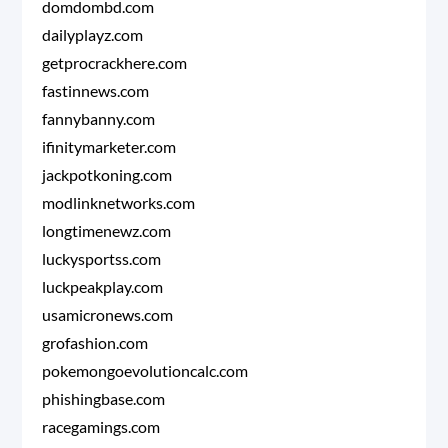
domdombd.com
dailyplayz.com
getprocrackhere.com
fastinnews.com
fannybanny.com
ifinitymarketer.com
jackpotkoning.com
modlinknetworks.com
longtimenewz.com
luckysportss.com
luckpeakplay.com
usamicronews.com
grofashion.com
pokemongoevolutioncalc.com
phishingbase.com
racegamings.com