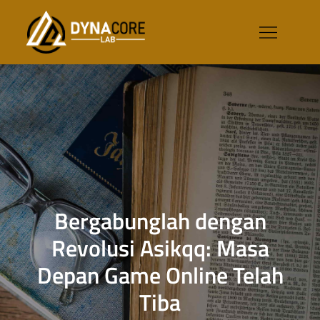
Skip
to
Situs Bandarqq
Mainkan di situs Bandarqq
content
dengan Proses
dengan proses deposit dan
Deposit dan
withdraw cepat. Nikmati
Withdraw Cepat
permainan poker tanpa
gangguan dengan transaksi
yang cepat dan aman.
Bergabunglah dengan
Revolusi Asikqq: Masa
Depan Game Online Telah
Tiba