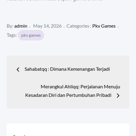
Posted
Categories
By:
admin
May 14, 2026
Categories :
Pkv Games
:
on
Tags:
pkv games
Post
Sahabatqq : Dimana Kemenangan Terjadi
navigation
Merangkul Ahliqq: Perjalanan Menuju
Kesadaran Diri dan Pertumbuhan Pribadi