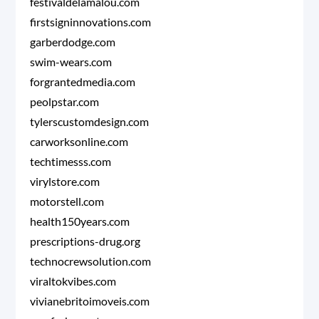
festivaldelamalou.com
firstsigninnovations.com
garberdodge.com
swim-wears.com
forgrantedmedia.com
peolpstar.com
tylerscustomdesign.com
carworksonline.com
techtimesss.com
virylstore.com
motorstell.com
health150years.com
prescriptions-drug.org
technocrewsolution.com
viraltokvibes.com
vivianebritoimoveis.com