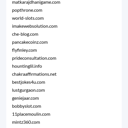
matkarajdhanigame.com
popthrone.com
world-slots.com
imakewebsolution.com
che-blog.com
pancakecoinz.com
flyfinley.com
prideconsultation.com
hountinglil.info
chakraaffirmations.net
bestjokes4u.com
lustgurgaon.com
geniejaar.com
bobbyslot.com
11placemoulin.com
mintz360.com