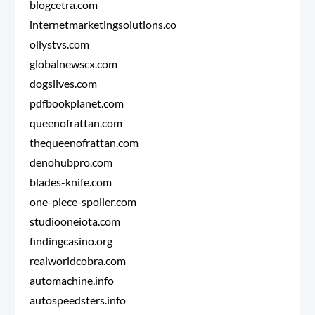
blogcetra.com
internetmarketingsolutions.co
ollystvs.com
globalnewscx.com
dogslives.com
pdfbookplanet.com
queenofrattan.com
thequeenofrattan.com
denohubpro.com
blades-knife.com
one-piece-spoiler.com
studiooneiota.com
findingcasino.org
realworldcobra.com
automachine.info
autospeedsters.info