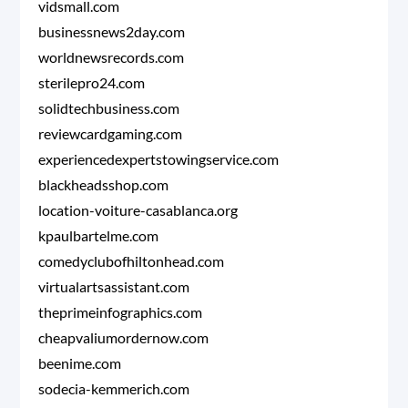
vidsmall.com
businessnews2day.com
worldnewsrecords.com
sterilepro24.com
solidtechbusiness.com
reviewcardgaming.com
experiencedexpertstowingservice.com
blackheadsshop.com
location-voiture-casablanca.org
kpaulbartelme.com
comedyclubofhiltonhead.com
virtualartsassistant.com
theprimeinfographics.com
cheapvaliumordernow.com
beenime.com
sodecia-kemmerich.com