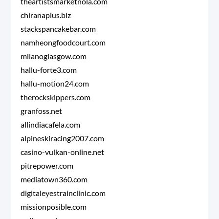
theartistsmarketnola.com
chiranaplus.biz
stackspancakebar.com
namheongfoodcourt.com
milanoglasgow.com
hallu-forte3.com
hallu-motion24.com
therockskippers.com
granfoss.net
allindiacafela.com
alpineskiracing2007.com
casino-vulkan-online.net
pitrepower.com
mediatown360.com
digitaleyestrainclinic.com
missionposible.com