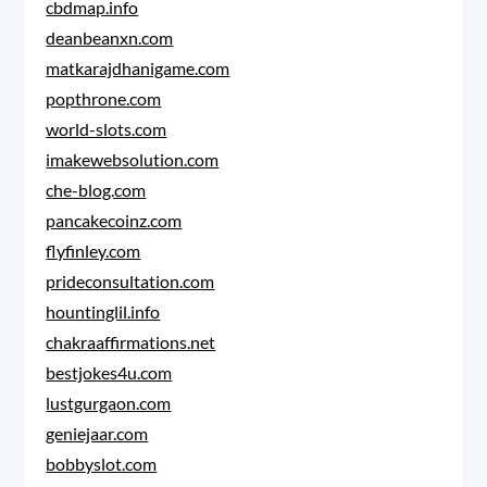
cbdmap.info
deanbeanxn.com
matkarajdhanigame.com
popthrone.com
world-slots.com
imakewebsolution.com
che-blog.com
pancakecoinz.com
flyfinley.com
prideconsultation.com
hountinglil.info
chakraaffirmations.net
bestjokes4u.com
lustgurgaon.com
geniejaar.com
bobbyslot.com