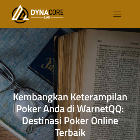
Skip
to
Situs Bandarqq
Mainkan di situs Bandarqq dengan
content
dengan Proses
proses deposit dan withdraw
Deposit dan
cepat. Nikmati permainan poker
Withdraw Cepat
tanpa gangguan dengan transaksi
yang cepat dan aman.
Kembangkan Keterampilan
Poker Anda di WarnetQQ:
Destinasi Poker Online
Terbaik