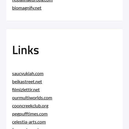
biomagnify.net
Links
saucyukiah.com
beikastreet.net
filmizlettir.net
ourmultiworlds.com
cooncreekclub.org
pegpufftimes.com
celestia-arts.com