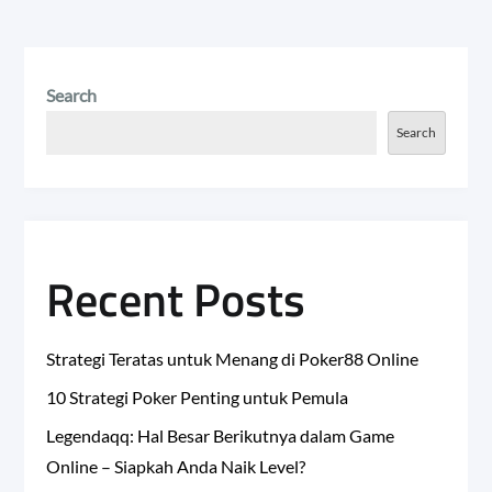
Search
Search
Recent Posts
Strategi Teratas untuk Menang di Poker88 Online
10 Strategi Poker Penting untuk Pemula
Legendaqq: Hal Besar Berikutnya dalam Game
Online – Siapkah Anda Naik Level?