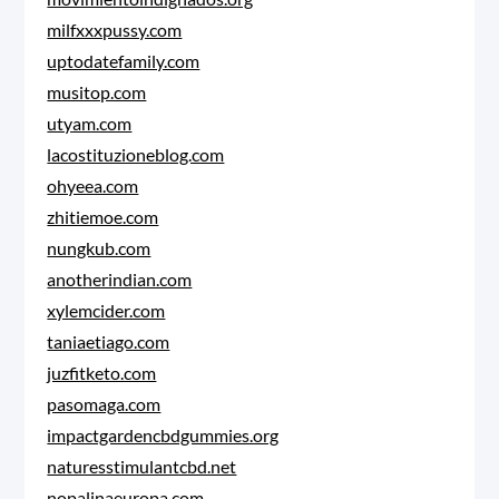
milfxxxpussy.com
uptodatefamily.com
musitop.com
utyam.com
lacostituzioneblog.com
ohyeea.com
zhitiemoe.com
nungkub.com
anotherindian.com
xylemcider.com
taniaetiago.com
juzfitketo.com
pasomaga.com
impactgardencbdgummies.org
naturesstimulantcbd.net
nopalinaeuropa.com