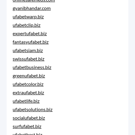
gyanibhandar.com
ufabetwarp.biz
ufabetclip.biz
expertufabet.biz
fantasyufabet.biz
ufabetsiam.biz
swissufabet.biz
ufabetbusiness.biz
greenufabet.biz
ufabetcolor.biz
extraufabet.biz
ufabetlife.biz
ufabetsolutions.biz
socialufabet.biz
surfufabet.biz
ufabetbest.biz