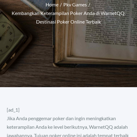
Home
Pkv Games
Kembangkan Keterampilan Poker Anda di WarnetQQ:
Destinasi Poker Online Terbaik
[ad_1]
Jika Anda penggemar poker dan ingin meningkatkan
keterampilan Anda ke level berikutnya, WarnetQQ adalah
jawabannya. Tujuan poker online ini adalah tempat terbaik