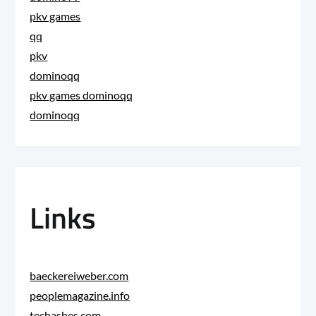
pkv games
qq
pkv
dominoqq
pkv games dominoqq
dominoqq
Links
baeckereiweber.com
peoplemagazine.info
techashes.com