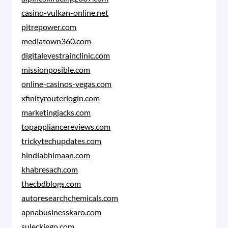
casino-vulkan-online.net
pitrepower.com
mediatown360.com
digitaleyestrainclinic.com
missionposible.com
online-casinos-vegas.com
xfinityrouterlogin.com
marketingjacks.com
topappliancereviews.com
trickytechupdates.com
hindiabhimaan.com
khabresach.com
thecbdblogs.com
autoresearchchemicals.com
apnabusinesskaro.com
suleckiego.com