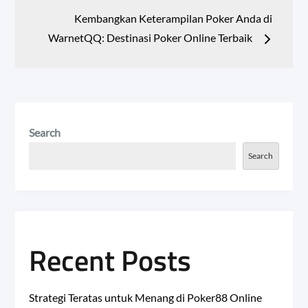
Kembangkan Keterampilan Poker Anda di
WarnetQQ: Destinasi Poker Online Terbaik
Search
Search
Recent Posts
Strategi Teratas untuk Menang di Poker88 Online