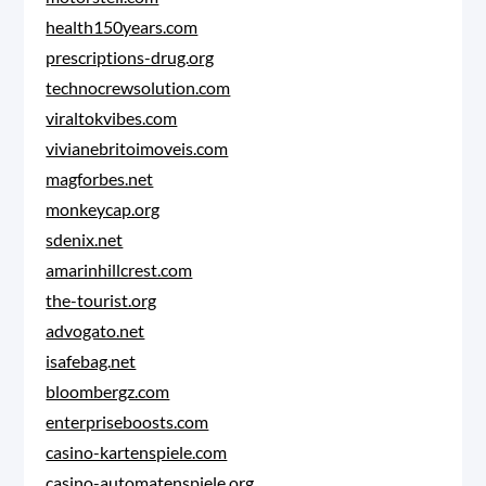
health150years.com
prescriptions-drug.org
technocrewsolution.com
viraltokvibes.com
vivianebritoimoveis.com
magforbes.net
monkeycap.org
sdenix.net
amarinhillcrest.com
the-tourist.org
advogato.net
isafebag.net
bloombergz.com
enterpriseboosts.com
casino-kartenspiele.com
casino-automatenspiele.org