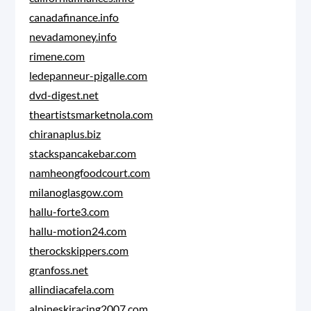
canadafinance.info
nevadamoney.info
rimene.com
ledepanneur-pigalle.com
dvd-digest.net
theartistsmarketnola.com
chiranaplus.biz
stackspancakebar.com
namheongfoodcourt.com
milanoglasgow.com
hallu-forte3.com
hallu-motion24.com
therockskippers.com
granfoss.net
allindiacafela.com
alpineskiracing2007.com