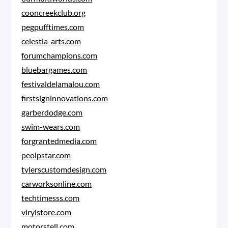
cooncreekclub.org
pegpufftimes.com
celestia-arts.com
forumchampions.com
bluebargames.com
festivaldelamalou.com
firstsigninnovations.com
garberdodge.com
swim-wears.com
forgrantedmedia.com
peolpstar.com
tylerscustomdesign.com
carworksonline.com
techtimesss.com
virylstore.com
motorstell.com