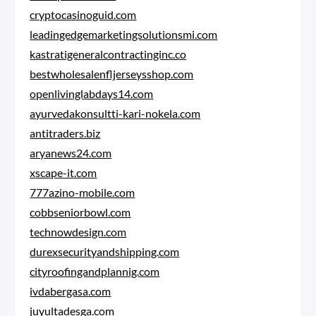
cryptocasinoguid.com
leadingedgemarketingsolutionsmi.com
kastratigeneralcontractinginc.co
bestwholesalenfljerseysshop.com
openlivinglabdays14.com
ayurvedakonsultti-kari-nokela.com
antitraders.biz
aryanews24.com
xscape-it.com
777azino-mobile.com
cobbseniorbowl.com
technowdesign.com
durexsecurityandshipping.com
cityroofingandplannig.com
ivdabergasa.com
juyultadesga.com