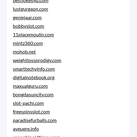
bestjokes4u.com
lustgurgaon.com
geniejaar.com
bobbyslot.com
11placemoulin.com
mintz360.com
mohob.net
weightlossprodigy.com
smarttechyinfo.com
digitalnotebook.org
maxualguru.com
bongdasuncity.com
slot-pachi.com
freespinsslot.com
paradisefurballs.com
aveuere.info