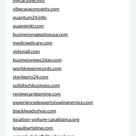
mycarzone.info
vibecasaconcepts.com
quantum24.info
quantenki.com
businessmagazineusa.com
medicwellcare.com
vidsmall.com
businessnews2day.com
worldnewsrecords.com
sterilepro24.com
solidtechbusiness.com
reviewcardgaming.com
experiencedexpertstowingservice.com
blackheadsshop.com
location-voiture-casablanca.org
kpaulbartelme.com