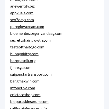
anewentity.biz
appkuala.com
seo7days.com
pureglowcream.com
bloemenbezorgenvandaag.com
secrettohairgrowth.com
tasteofthaitogo.com
bunnynkitty.com
bezopasnik.org
fjmnxga.com
saigonstartransport.com
bangmaxwin.com
infonetive.com
epictacoshop.com
biopuraskinserum.com
californiafinances.info