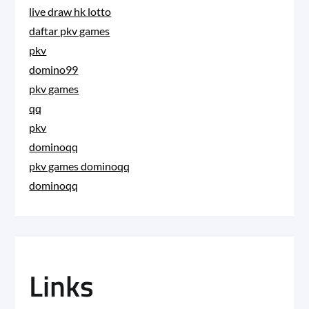
live draw hk lotto
daftar pkv games
pkv
domino99
pkv games
qq
pkv
dominoqq
pkv games dominoqq
dominoqq
Links